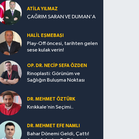
ATILA YILMAZ
ÇAĞRIM SARAN VE DUMAN'A
HALIL EŞMEBAŞI
Play-Off öncesi, tarihten gelen
sese kulak verin!
OP. DR. NECIP SEFA ÖZDEN
Rinoplasti: Görünüm ve
Sağlığın Buluşma Noktası
DR. MEHMET ÖZTÜRK
Kırıkkale’nin Seçimi..
DR. MEHMET EFE NAMLI
Bahar Dönemi Geldi, Çattı!