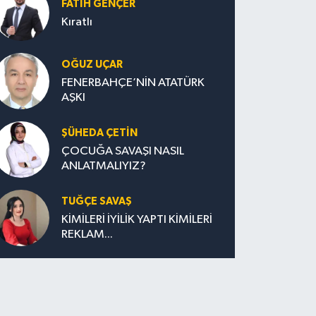
FATIH GENÇER
Kıratlı
OĞUZ UÇAR
FENERBAHÇE’NİN ATATÜRK
AŞKI
ŞÜHEDA ÇETİN
ÇOCUĞA SAVAŞI NASIL
ANLATMALIYIZ?
TUĞÇE SAVAŞ
KİMİLERİ İYİLİK YAPTI KİMİLERİ
REKLAM...