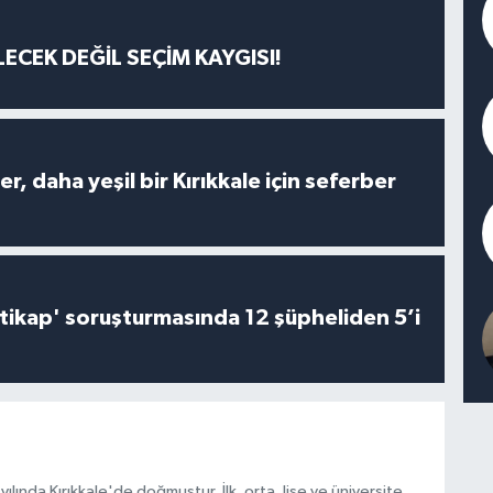
ECEK DEĞİL SEÇİM KAYGISI!
er, daha yeşil bir Kırıkkale için seferber
irtikap' soruşturmasında 12 şüpheliden 5’i
lında Kırıkkale'de doğmuştur. İlk, orta, lise ve üniversite