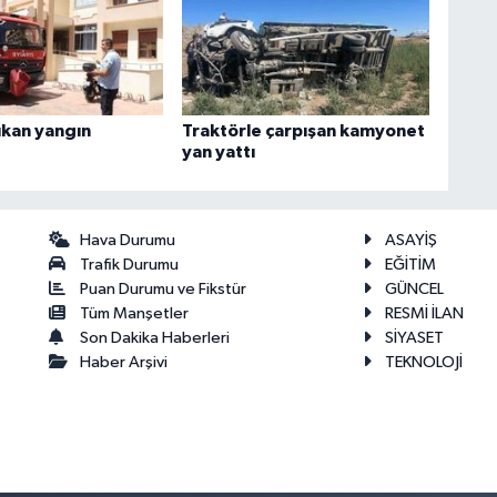
ıkan yangın
Traktörle çarpışan kamyonet
yan yattı
Hava Durumu
ASAYİŞ
Trafik Durumu
EĞİTİM
Puan Durumu ve Fikstür
GÜNCEL
Tüm Manşetler
RESMİ İLAN
Son Dakika Haberleri
SİYASET
Haber Arşivi
TEKNOLOJİ