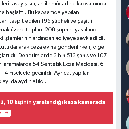
leri, asayiş suçları ile mücadele kapsamında
şma başlattı. Bu kapsamda yapılan
arı tespit edilen 195 şüpheli ve çeşitli
lmak üzere toplam 208 şüpheli yakalandı.
i işlemlerinin ardından adliyeye sevk edildi.
utuklanarak ceza evine gönderilirken, diğer
aşlatıldı. Denetimlerde 3 bin 513 şahıs ve 107
ları aramalarda 54 Sentetik Ecza Maddesi, 6
4 Fişek ele geçirildi. Ayrıca, yapılan
olayı da aydınlatıldı.
ğü, 10 kişinin yaralandığı kaza kamerada
e