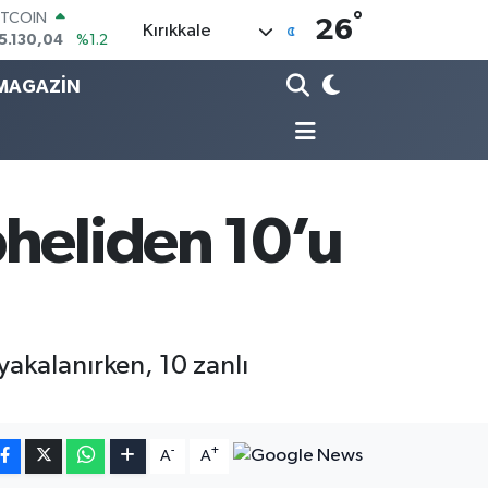
ITCOIN
°
26
Kırıkkale
5.130,04
%1.2
OLAR
7,7106
%0.17
MAGAZİN
URO
5,1652
%0.27
TERLİN
4,4046
%0.35
RAM ALTIN
648.99
%2.59
pheliden 10’u
İST100
3.773
%-19
 yakalanırken, 10 zanlı
-
+
A
A