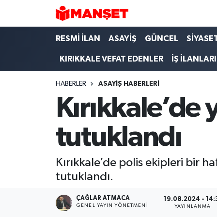
Hava Durumu
RESMİ İLAN
ASAYİŞ
GÜNCEL
SİYASE
KIRIKKALE VEFAT EDENLER
İŞ İLANLARI
Trafik Durumu
HABERLER
ASAYİŞ HABERLERİ
Süper Lig Puan Durumu ve Fikstür
Kırıkkale’de
Tüm Manşetler
tutuklandı
Son Dakika Haberleri
Haber Arşivi
Kırıkkale’de polis ekipleri bir 
tutuklandı.
ÇAĞLAR ATMACA
19.08.2024 - 14:
GENEL YAYIN YÖNETMENI
YAYINLANMA