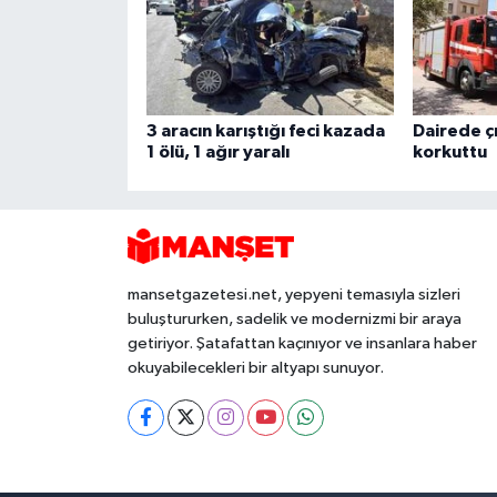
3 aracın karıştığı feci kazada
Dairede ç
1 ölü, 1 ağır yaralı
korkuttu
mansetgazetesi.net, yepyeni temasıyla sizleri
buluştururken, sadelik ve modernizmi bir araya
getiriyor. Şatafattan kaçınıyor ve insanlara haber
okuyabilecekleri bir altyapı sunuyor.