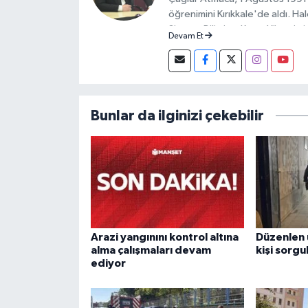
öğrenimini Kırıkkale'de aldı. Hale
Siyaset Bilimi ve Kamu Yönetimi
Devam Et
Manşet Gazetesi Genel Yayın Y
Bunlar da ilginizi çekebilir
Arazi yangınını kontrol altına
Düzenlen
alma çalışmaları devam
kişi sorgu
ediyor