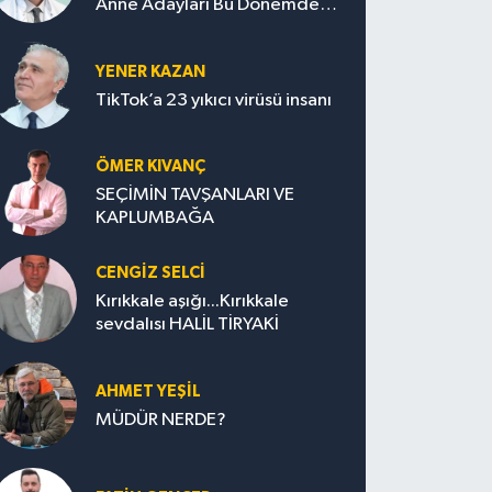
Anne Adayları Bu Dönemde
Nelere Dikkat Etmeli?
YENER KAZAN
TikTok’a 23 yıkıcı virüsü insanı
ÖMER KIVANÇ
SEÇİMİN TAVŞANLARI VE
KAPLUMBAĞA
CENGİZ SELCİ
Kırıkkale aşığı...Kırıkkale
sevdalısı HALİL TİRYAKİ
AHMET YEŞİL
MÜDÜR NERDE?