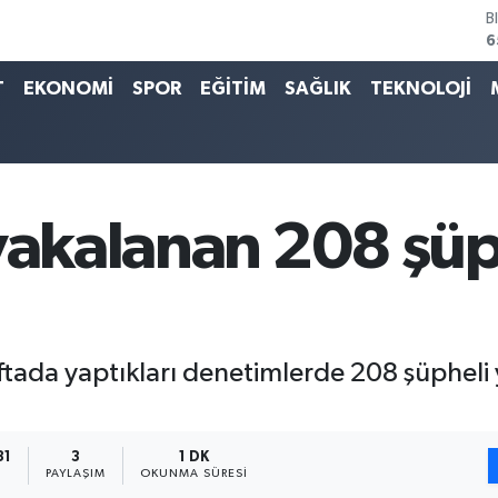
B
6
D
4
T
EKONOMİ
SPOR
EĞİTİM
SAĞLIK
TEKNOLOJİ
E
5
S
6
G
6
 yakalanan 208 şü
B
1
haftada yaptıkları denetimlerde 208 şüpheli
31
3
1 DK
PAYLAŞIM
OKUNMA SÜRESI