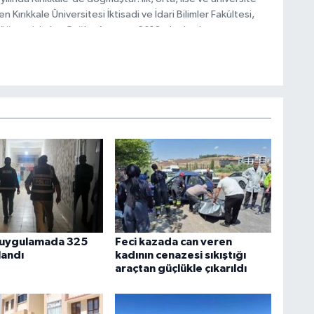
n Kırıkkale Üniversitesi İktisadi ve İdari Bilimler Fakültesi,
 öğrencisi olan Çağlar Atmaca, 2016 yılından bu yana
önetmenliği yapmaktadır.
 uygulamada 325
Feci kazada can veren
landı
kadının cenazesi sıkıştığı
araçtan güçlükle çıkarıldı