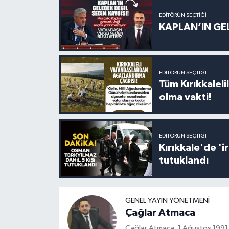
EDITÖRÜN SEÇTIĞI
KAPLAN’IN GEL
EDITÖRÜN SEÇTIĞI
Tüm Kırıkkalelil
olma vakti!
EDITÖRÜN SEÇTIĞI
Kırıkkale'de '
tutuklandı
GENEL YAYIN YÖNETMENI
Çağlar Atmaca
Çağlar Atmaca, 1 Ağustos 1991 yı