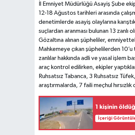
İl Emniyet Müdürlüğü Asayiş Şube ekip
12-18 Ağustos tarihleri arasında çalı
denetimlerde asayiş olaylarına karıştıkl
suçlardan aranması bulunan 13 zanlı o
Gözaltına alınan şüpheliler, emniyettek
Mahkemeye çıkan şüphelilerden 10’u t
zanlılar hakkında adli ve yasal işlem b
araç kontrol edilirken, ekipler yaptık
Ruhsatsız Tabanca, 3 Ruhsatsız Tüfek, 1
araştırmalarda, 7 faili meçhul hırsızlık 
1 kişinin öldü
İçeriği Görüntül