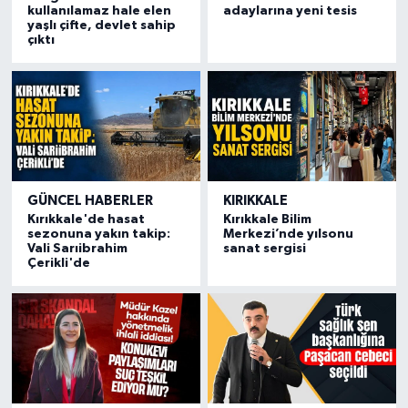
kullanılamaz hale elen
adaylarına yeni tesis
yaşlı çifte, devlet sahip
çıktı
GÜNCEL HABERLER
KIRIKKALE
Kırıkkale'de hasat
Kırıkkale Bilim
sezonuna yakın takip:
Merkezi’nde yılsonu
Vali Sarıibrahim
sanat sergisi
Çerikli'de