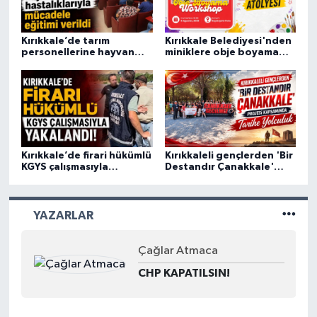
Kırıkkale’de tarım
Kırıkkale Belediyesi'nden
personellerine hayvan
miniklere obje boyama
hastalıklarıyla mücadele
atölyesi
eğitimi verildi
Kırıkkale’de firari hükümlü
Kırıkkaleli gençlerden 'Bir
KGYS çalışmasıyla
Destandır Çanakkale'
yakalandı
projesi kapsamında
tarihe yolculuk
YAZARLAR
Çağlar Atmaca
CHP KAPATILSIN!