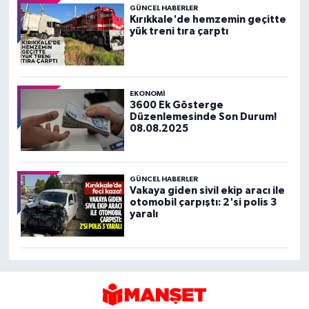
GÜNCEL HABERLER
Kırıkkale'de hemzemin geçitte
yük treni tıra çarptı
EKONOMİ
3600 Ek Gösterge
Düzenlemesinde Son Durum!
08.08.2025
GÜNCEL HABERLER
Vakaya giden sivil ekip aracı ile
otomobil çarpıştı: 2'si polis 3
yaralı