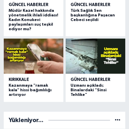
GÜNCEL HABERLER
GÜNCEL HABERLER
Müdür Kazel hakkında
Türk Sağlık Sen
yönetmelik ihlali iddiası!
başkanlığına Paşacan
Kadın Konukevi
Cebeci seçildi
paylaşımları suç teşkil
ediyor mu?
KIRIKKALE
GÜNCEL HABERLER
Kazanmaya "ramak
Uzmanı açıkladı;
kala" hissi bağımlılığı
Binalardaki “Sinsi
artırıyor
Tehlike”
Yükleniyor...