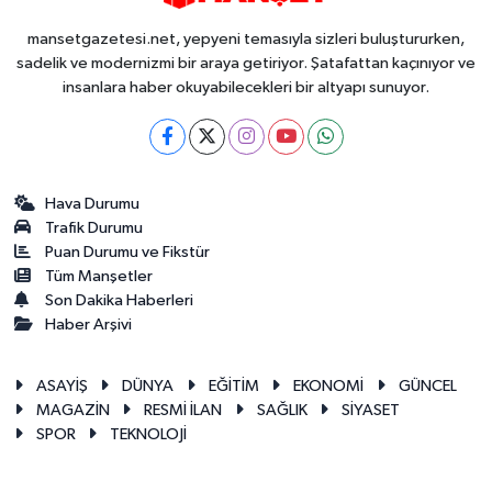
mansetgazetesi.net, yepyeni temasıyla sizleri buluştururken,
sadelik ve modernizmi bir araya getiriyor. Şatafattan kaçınıyor ve
insanlara haber okuyabilecekleri bir altyapı sunuyor.
Hava Durumu
Trafik Durumu
Puan Durumu ve Fikstür
Tüm Manşetler
Son Dakika Haberleri
Haber Arşivi
ASAYİŞ
DÜNYA
EĞİTİM
EKONOMİ
GÜNCEL
MAGAZİN
RESMİ İLAN
SAĞLIK
SİYASET
SPOR
TEKNOLOJİ