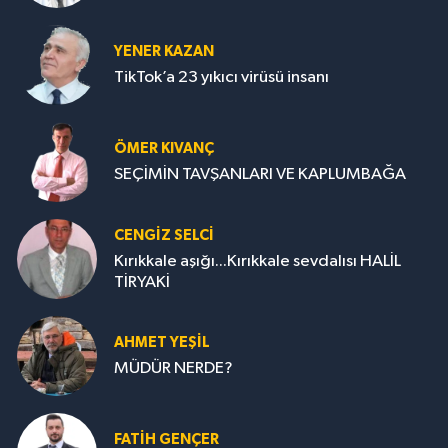
YENER KAZAN
TikTok’a 23 yıkıcı virüsü insanı
ÖMER KIVANÇ
SEÇİMİN TAVŞANLARI VE KAPLUMBAĞA
CENGİZ SELCİ
Kırıkkale aşığı...Kırıkkale sevdalısı HALİL
TİRYAKİ
AHMET YEŞİL
MÜDÜR NERDE?
FATIH GENÇER