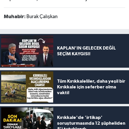
Muhabir:
Burak Çalışkan
KAPLAN’IN GELECEK DEĞİL
SEÇİM KAYGISI!
Tüm Kırıkkaleliler, daha yeşil bir
Kırıkkale için seferber olma
vakti!
Kırıkkale'de 'irtikap'
soruşturmasında 12 şüpheliden
5’i tutuklandı