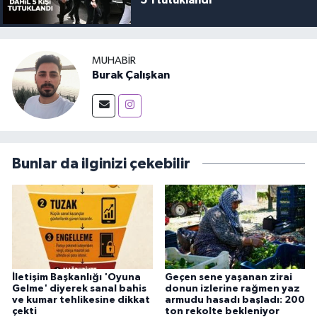
MUHABIR
Burak Çalışkan
Bunlar da ilginizi çekebilir
İletişim Başkanlığı 'Oyuna
Geçen sene yaşanan zirai
Gelme' diyerek sanal bahis
donun izlerine rağmen yaz
ve kumar tehlikesine dikkat
armudu hasadı başladı: 200
çekti
ton rekolte bekleniyor