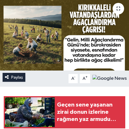
Paylaş
-
+
A
A
Geçen sene yaşanan
zirai donun izlerine
rağmen yaz armudu
hasadı başladı: 200 ton