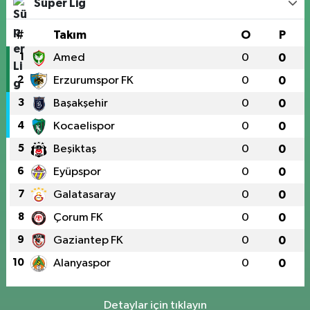
Süper Lig
#
Takım
O
P
1
Amed
0
0
2
Erzurumspor FK
0
0
3
Başakşehir
0
0
4
Kocaelispor
0
0
5
Beşiktaş
0
0
6
Eyüpspor
0
0
7
Galatasaray
0
0
8
Çorum FK
0
0
9
Gaziantep FK
0
0
10
Alanyaspor
0
0
Detaylar için tıklayın