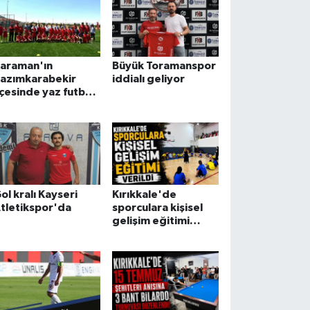
araman'ın
Büyük Toramanspor
azımkarabekir
iddialı geliyor
lçesinde yaz futbol
ursu açıldı
ol kralı Kayseri
Kırıkkale'de
tletikspor'da
sporculara kişisel
gelişim eğitimi
verildi