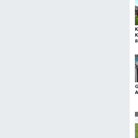
K
K
i
k
G
A