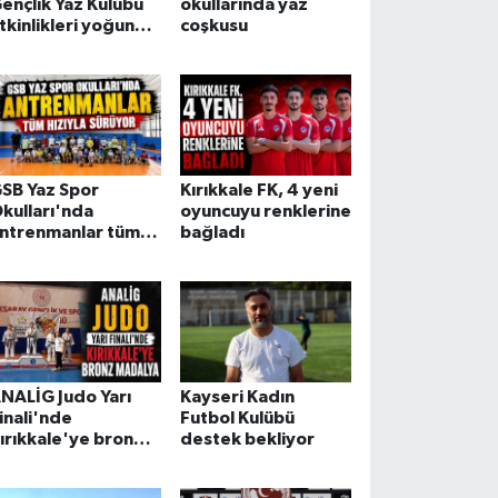
ençlik Yaz Kulübü
okullarında yaz
tkinlikleri yoğun
coşkusu
lgi görüyor
SB Yaz Spor
Kırıkkale FK, 4 yeni
kulları'nda
oyuncuyu renklerine
ntrenmanlar tüm
bağladı
ızıyla sürüyor
NALİG Judo Yarı
Kayseri Kadın
inali'nde
Futbol Kulübü
ırıkkale'ye bronz
destek bekliyor
adalya