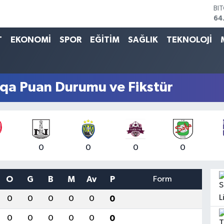
64
DO
47
EU
T
EKONOMİ
SPOR
EĞİTİM
SAĞLIK
TEKNOLOJİ
55
ST
64
GR
iqa Puan Durumu ve Fikstür
65
Bİ
13
0
0
0
0
O
G
B
M
Av
P
Form
0
0
0
0
0
0
0
0
0
0
0
0