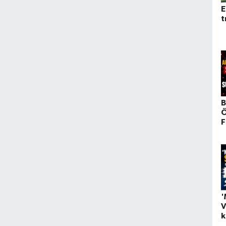
E
t
B
Ö
F
t
'
V
k
a