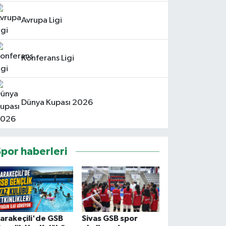
Avrupa Ligi
Konferans Ligi
Dünya Kupası 2026
Spor haberleri
arakeçili'de GSB
Sivas GSB spor