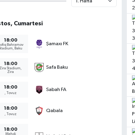
tos, Cumartesi
18:00
Şamaxı FK
ofiq Bahramov
Stadium, Baku
18:00
Safa Baku
Zira Stadium,
Zira
18:00
Sabah FA
, Tovuz
18:00
Qabala
, Tovuz
18:00
Mehdi