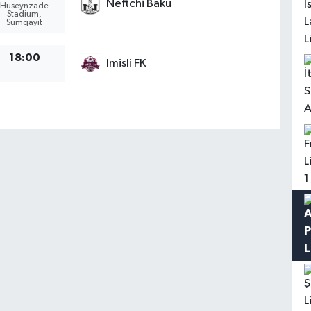
Neftchi Baku
Huseynzade
Stadium,
Sumqayit
18:00
Imisli FK