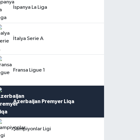
İspanya La Liga
İtalya Serie A
Fransa Ligue 1
Azerbaijan Premyer Liqa
Şampiyonlar Ligi