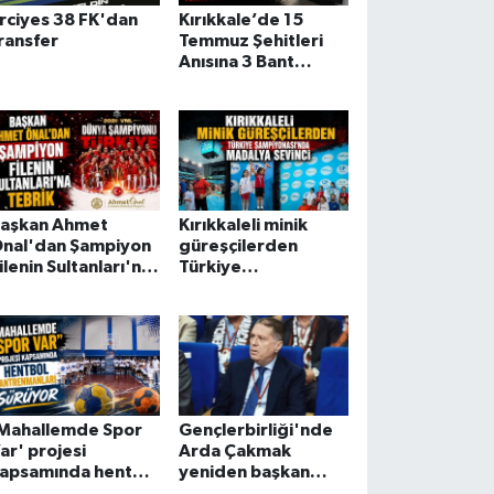
rciyes 38 FK'dan
Kırıkkale’de 15
ransfer
Temmuz Şehitleri
Anısına 3 Bant
Bilardo Turnuvası
düzenlendi
aşkan Ahmet
Kırıkkaleli minik
nal'dan Şampiyon
güreşçilerden
ilenin Sultanları'na
Türkiye
ebrik
Şampiyonası'nda
madalya sevinci
Mahallemde Spor
Gençlerbirliği'nde
ar' projesi
Arda Çakmak
apsamında hentbol
yeniden başkan
ntrenmanları
seçildi