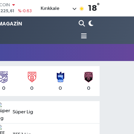
.225,61
%-0.63
°
18
Kırıkkale
LAR
,7143
%0.16
RO
MAGAZİN
,0317
%-0.02
ERLİN
,2463
%0.07
AM ALTIN
10.40
%0.45
ST100
.799
%70
0
0
0
0
Süper Lig