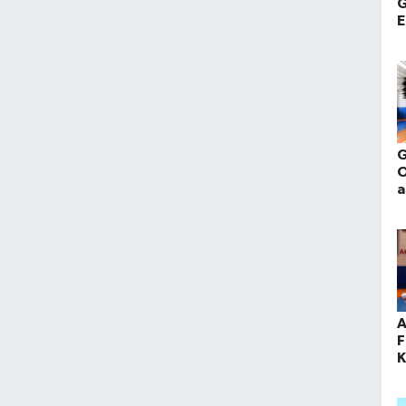
G
E
i
G
O
a
h
A
F
K
m