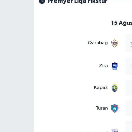
Premyer Liqa Fikstür
15 Ağus
Qarabag
T
Zira
Kapaz
Turan