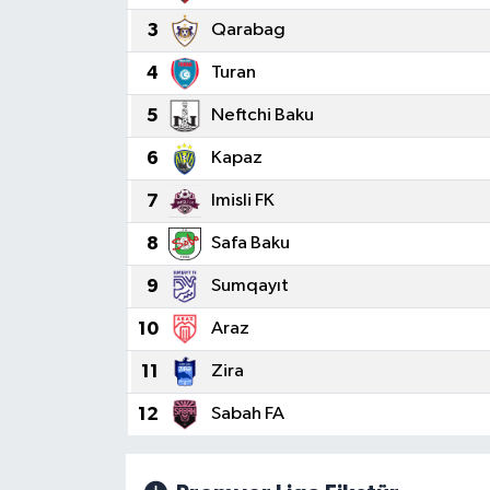
3
Qarabag
4
Turan
5
Neftchi Baku
6
Kapaz
7
Imisli FK
8
Safa Baku
9
Sumqayıt
10
Araz
11
Zira
12
Sabah FA