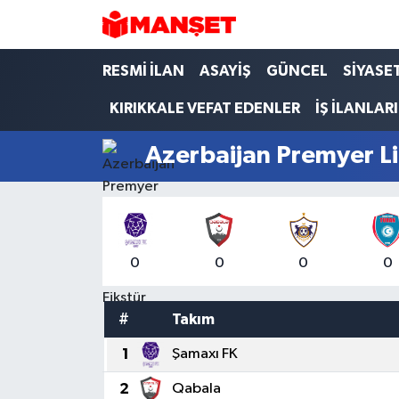
Hava Durumu
RESMİ İLAN
ASAYİŞ
GÜNCEL
SİYASE
KIRIKKALE VEFAT EDENLER
İŞ İLANLARI
Trafik Durumu
Azerbaijan Premyer L
Süper Lig Puan Durumu ve Fikstür
Tüm Manşetler
Son Dakika Haberleri
0
0
0
0
Haber Arşivi
#
Takım
1
Şamaxı FK
2
Qabala