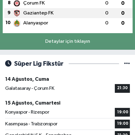
8
Çorum FK
0
0
9
Gaziantep FK
0
0
10
Alanyaspor
0
0
Detaylar için tıklayın
Süper Lig Fikstür
14 Ağustos, Cuma
Galatasaray - Çorum FK
21:30
15 Ağustos, Cumartesi
Konyaspor - Rizespor
19:00
Kasımpaşa - Trabzonspor
19:00