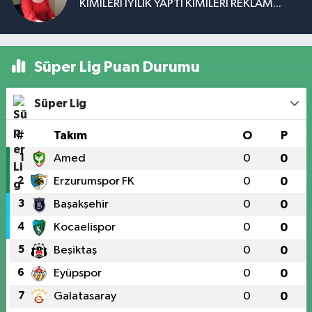
KİMİLERİ İYİLİK YAPTI KİMİLERİ REKLAM...
Süper Lig Puan Durumu
Süper Lig
#
Takım
O
P
1
Amed
0
0
2
Erzurumspor FK
0
0
3
Başakşehir
0
0
4
Kocaelispor
0
0
5
Beşiktaş
0
0
6
Eyüpspor
0
0
7
Galatasaray
0
0