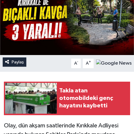
Paylaş
-
+
A
A
Takla atan
otomobildeki genç
hayatını kaybetti
Olay, dün akşam saatlerinde Kırıkkale Adliyesi