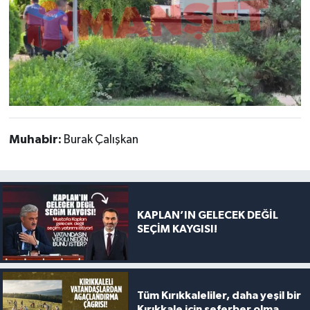
Muhabir:
Burak Çalışkan
KAPLAN’IN GELECEK DEĞİL
SEÇİM KAYGISI!
Tüm Kırıkkaleliler, daha yeşil bir
Kırıkkale için seferber olma