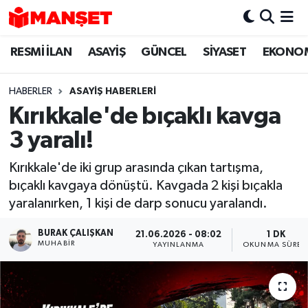
RESMİ İLAN
ASAYİŞ
GÜNCEL
SİYASET
EKONO
Hava Durumu
Trafik Durumu
HABERLER
ASAYİŞ HABERLERİ
Kırıkkale'de bıçaklı kavga
Süper Lig Puan Durumu ve Fikstür
3 yaralı!
Tüm Manşetler
Kırıkkale'de iki grup arasında çıkan tartışma,
bıçaklı kavgaya dönüştü. Kavgada 2 kişi bıçakla
Son Dakika Haberleri
yaralanırken, 1 kişi de darp sonucu yaralandı.
Haber Arşivi
BURAK ÇALIŞKAN
21.06.2026 - 08:02
1 DK
MUHABIR
YAYINLANMA
OKUNMA SÜRES