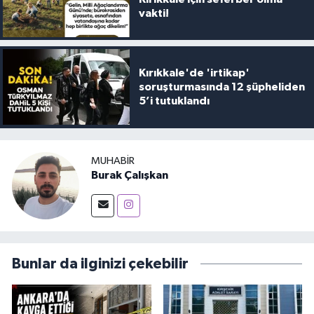
vakti!
Kırıkkale'de 'irtikap'
soruşturmasında 12 şüpheliden
5’i tutuklandı
MUHABIR
Burak Çalışkan
Bunlar da ilginizi çekebilir