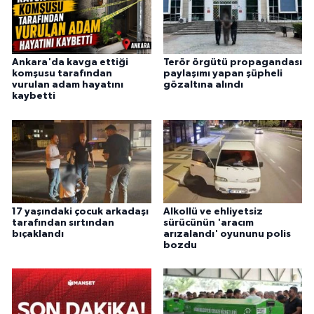
Ankara'da kavga ettiği
Terör örgütü propagandası
komşusu tarafından
paylaşımı yapan şüpheli
vurulan adam hayatını
gözaltına alındı
kaybetti
17 yaşındaki çocuk arkadaşı
Alkollü ve ehliyetsiz
tarafından sırtından
sürücünün 'aracım
bıçaklandı
arızalandı' oyununu polis
bozdu