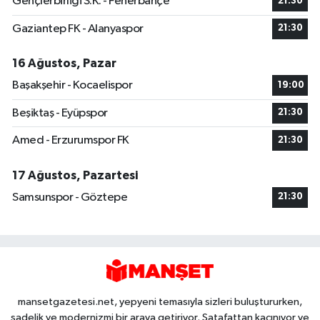
Gençlerbirliği S.K. - Fenerbahçe
21:30
Gaziantep FK - Alanyaspor
21:30
16 Ağustos, Pazar
Başakşehir - Kocaelispor
19:00
Beşiktaş - Eyüpspor
21:30
Amed - Erzurumspor FK
21:30
17 Ağustos, Pazartesi
Samsunspor - Göztepe
21:30
mansetgazetesi.net, yepyeni temasıyla sizleri buluştururken,
sadelik ve modernizmi bir araya getiriyor. Şatafattan kaçınıyor ve