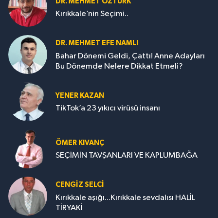
DR. MEHMET ÖZTÜRK
Kırıkkale’nin Seçimi..
DR. MEHMET EFE NAMLI
Bahar Dönemi Geldi, Çattı! Anne Adayları
Bu Dönemde Nelere Dikkat Etmeli?
YENER KAZAN
TikTok’a 23 yıkıcı virüsü insanı
ÖMER KIVANÇ
SEÇİMİN TAVŞANLARI VE KAPLUMBAĞA
CENGİZ SELCİ
Kırıkkale aşığı...Kırıkkale sevdalısı HALİL
TİRYAKİ