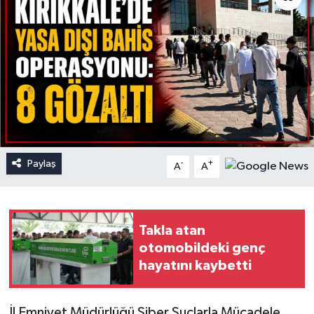
Paylaş
-
+
A
A
Takla atan
otomobildeki genç
hayatını kaybetti
İl Emniyet Müdürlüğü Siber Suçlarla Mücadele