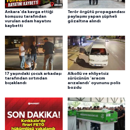
Ankara'da kavga ettiği
Terör örgütü propagandası
komşusu tarafından
paylaşımı yapan şüpheli
vurulan adam hayatını
gözaltına alındı
kaybetti
17 yaşındaki çocuk arkadaşı
Alkollü ve ehliyetsiz
tarafından sırtından
sürücünün 'aracım
bıçaklandı
arızalandı' oyununu polis
bozdu