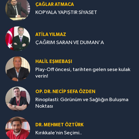
ÇAĞLAR ATMACA
KOPYALA YAPIŞTIR SİYASET
ATILA YILMAZ
ÇAĞRIM SARAN VE DUMAN'A
HALIL EŞMEBAŞI
Play-Off öncesi, tarihten gelen sese kulak
verin!
OP. DR. NECIP SEFA ÖZDEN
Rinoplasti: Görünüm ve Sağlığın Buluşma
Noktası
DR. MEHMET ÖZTÜRK
Kırıkkale’nin Seçimi..