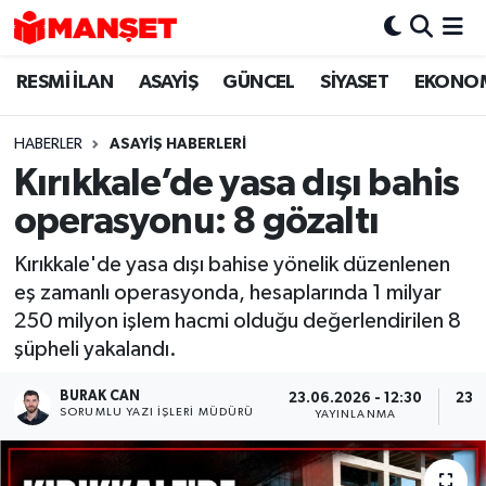
RESMİ İLAN
ASAYİŞ
GÜNCEL
SİYASET
EKONO
Hava Durumu
Trafik Durumu
HABERLER
ASAYİŞ HABERLERİ
Kırıkkale’de yasa dışı bahis
Süper Lig Puan Durumu ve Fikstür
operasyonu: 8 gözaltı
Tüm Manşetler
Kırıkkale'de yasa dışı bahise yönelik düzenlenen
eş zamanlı operasyonda, hesaplarında 1 milyar
Son Dakika Haberleri
250 milyon işlem hacmi olduğu değerlendirilen 8
şüpheli yakalandı.
Haber Arşivi
BURAK CAN
23.06.2026 - 12:30
23.0
SORUMLU YAZI İŞLERI MÜDÜRÜ
YAYINLANMA