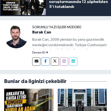
soruşturmasında 12 şüpheliden
5’i tutuklandı
SORUMLU YAZI İŞLERI MÜDÜRÜ
Burak Can
Burak Can, 2008 yılından bu yana gazetecilik
mesleğini sürdürmektedir. Türkiye Cumhuriyeti
Cumhurbaşkanlığı İletişim Başkanlığı
Devam Et
tarafından verilen Basın Kartı sahibidir. 2019-
2026 yılları arasında Demirören Haber Ajansı
(DHA) Kırıkkale Muhabiri olarak görev yapan
Burak Can, meslek hayatına 2026 yılından
itibaren Anadolu Ajansı (AA) Kırıkkale Muhabiri
Bunlar da ilginizi çekebilir
olarak sürdürmektedir.