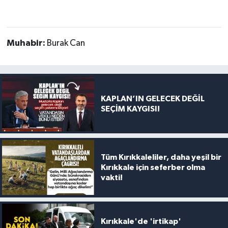
Muhabir:
Burak Can
KAPLAN’IN GELECEK DEĞİL
SEÇİM KAYGISI!
Tüm Kırıkkaleliler, daha yeşil bir
Kırıkkale için seferber olma
vakti!
Kırıkkale'de 'irtikap'