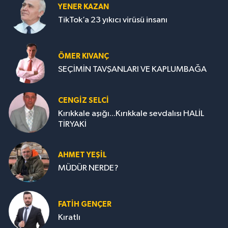
YENER KAZAN
TikTok’a 23 yıkıcı virüsü insanı
ÖMER KIVANÇ
SEÇİMİN TAVŞANLARI VE KAPLUMBAĞA
CENGİZ SELCİ
Kırıkkale aşığı...Kırıkkale sevdalısı HALİL
TİRYAKİ
AHMET YEŞİL
MÜDÜR NERDE?
FATIH GENÇER
Kıratlı