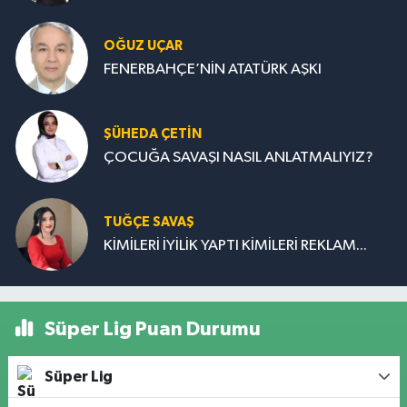
OĞUZ UÇAR
FENERBAHÇE’NİN ATATÜRK AŞKI
ŞÜHEDA ÇETİN
ÇOCUĞA SAVAŞI NASIL ANLATMALIYIZ?
TUĞÇE SAVAŞ
KİMİLERİ İYİLİK YAPTI KİMİLERİ REKLAM...
Süper Lig Puan Durumu
Süper Lig