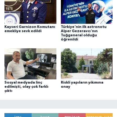
Kayseri Garnizon Komutanı
Türkiye'nin ilk astronotu
emekliye sevk edildi
Alper Gezeravcı'nın
Tuğgeneral olduğu
öğrenildi
Sosyal medyada linç
Riskli yapıların yıkımına
edilmişti, olay çok farklı
onay
çıktı