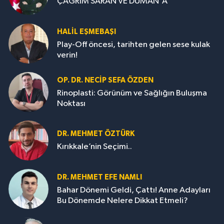
ÇAĞRIM SARAN VE DUMAN'A
HALIL EŞMEBAŞI
Play-Off öncesi, tarihten gelen sese kulak
verin!
OP. DR. NECIP SEFA ÖZDEN
Rinoplasti: Görünüm ve Sağlığın Buluşma
Noktası
DR. MEHMET ÖZTÜRK
Kırıkkale’nin Seçimi..
DR. MEHMET EFE NAMLI
Bahar Dönemi Geldi, Çattı! Anne Adayları
Bu Dönemde Nelere Dikkat Etmeli?