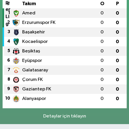
#
Takım
O
P
1
Amed
0
0
2
Erzurumspor FK
0
0
3
Başakşehir
0
0
4
Kocaelispor
0
0
5
Beşiktaş
0
0
6
Eyüpspor
0
0
7
Galatasaray
0
0
8
Çorum FK
0
0
9
Gaziantep FK
0
0
10
Alanyaspor
0
0
Detaylar için tıklayın