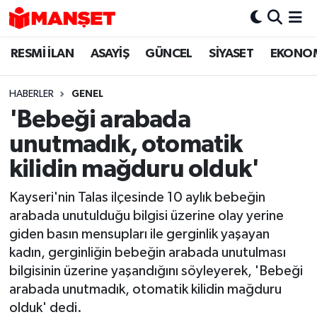
RESMİ İLAN
ASAYİŞ
GÜNCEL
SİYASET
EKONO
Hava Durumu
Trafik Durumu
HABERLER
GENEL
'Bebeği arabada
Süper Lig Puan Durumu ve Fikstür
unutmadık, otomatik
Tüm Manşetler
kilidin mağduru olduk'
Kayseri'nin Talas ilçesinde 10 aylık bebeğin
Son Dakika Haberleri
arabada unutulduğu bilgisi üzerine olay yerine
giden basın mensupları ile gerginlik yaşayan
Haber Arşivi
kadın, gerginliğin bebeğin arabada unutulması
bilgisinin üzerine yaşandığını söyleyerek, 'Bebeği
arabada unutmadık, otomatik kilidin mağduru
olduk' dedi.