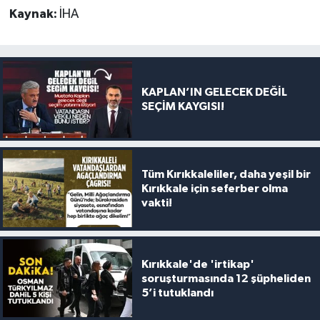
Kaynak:
İHA
KAPLAN’IN GELECEK DEĞİL
SEÇİM KAYGISI!
Tüm Kırıkkaleliler, daha yeşil bir
Kırıkkale için seferber olma
vakti!
Kırıkkale'de 'irtikap'
soruşturmasında 12 şüpheliden
5’i tutuklandı