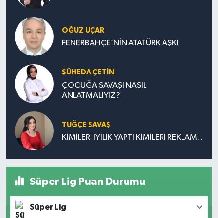
OĞUZ UÇAR
FENERBAHÇE’NİN ATATÜRK AŞKI
ŞÜHEDA ÇETİN
ÇOCUĞA SAVAŞI NASIL
ANLATMALIYIZ?
TUĞÇE SAVAŞ
KİMİLERİ İYİLİK YAPTI KİMİLERİ REKLAM...
Süper Lig Puan Durumu
Süper Lig