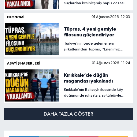
suçlardan kesinleşmiş hapis cezası
bulunana 3 firari hükümlü yakalandı.
EKONOMİ
01 Ağustos 2026 - 12:03
Tüpraş, 4 yeni gemiyle
filosunu güçlendiriyor
Türkiye'nin önde gelen enerji
şirketlerinden Tüpraş, "Enerjimiz
Geleceğe" vizyonuyla tüm değer
zincirinde başlattığı dönüşüm
ASAYİŞ HABERLERİ
01 Ağustos 2026 - 11:24
yolculuğunda yatırımlarına devam
ediyor. Şirket, 2029'da teslim
Kırıkkale’de düğün
alınması planlanan yeni gemilerle
magandası yakalandı
ham petrol taşımacılığı kapasitesini
Kırıkkale’nin Balışeyh ilçesinde köy
artırırken, tedarik güvenliği ve lojistik
düğününde ruhsatsız av tüfeğiyle
esnekliğini de güçlendirmeyi
havaya ateş açtığı tespit edilen
hedefliyor.
maganda, jandarma ekiplerince
yakalandı.
DAHA FAZLA GÖSTER