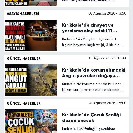
haftada yapılan çalışmalarda,
haklarında çeşitli suçlardan yasal
işlem başlatılan 566 şüpheliden 40’ı
ASAYİŞ HABERLERİ
03 Ağustos 2026 - 13:50
tutuklandı, 290 araç trafikten men
edildi.
Kırıkkale'de cinayet ve
yaralama olayındaki 11
sanığın yargılanmasına
Kırıkkale'nin Yahşihan ilçesinde 1
devam edildi
kişinin hayatını kaybettiği, 3 kişinin de
yaralandığı silahlı ve bıçaklı kavgayla
ilgili 5'i tutuklu 11 sanığın
GÜNCEL HABERLER
01 Ağustos 2026 - 15:41
yargılanmasına devam edildi.
Kırıkkale’de korum altındaki
Angut yavruları doğaya
bırakıldı
Kırıkkale’de koruma altında bulunan,
bakım süreci ve gerekli gelişlerinin
tamamlayan Angut yavruları doğal
yaşam alanlarına bırakıldı.
GÜNCEL HABERLER
01 Ağustos 2026 - 15:00
Kırıkkale'de Çocuk Şenliği
düzenlenecek
Kırıkkale İl Müftülüğü, çocuklara