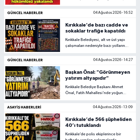
hapis cezası bulunan firari yakalandı.
GÜNCEL HABERLER
04 Ağustos 2026 - 16:52
Kırıkkale’de bazı cadde ve
sokaklar trafiğe kapatıldı
Kırıkkale Belediyesi, alt ve üst yapı
çalışmaları nedeniyle bazı yolların
trafiğe kapatıldığını ve vatandaşların
belirlenen cadde ve sokaklara
GÜNCEL HABERLER
04 Ağustos 2026 - 14:27
araçlarını park etmemeleri konusunda
uyarıda bulundu.
Başkan Önal: "Görünmeyen
yatırım altyapıdır"
Kırıkkale Belediye Başkanı Ahmet
Önal, Fatih Mahallesi'nde yoğun
yağışlar nedeniyle yaşanan bahçe su
baskınlarının önüne geçmek amacıyla
ASAYİŞ HABERLERİ
04 Ağustos 2026 - 13:09
yağmur suyu altyapısını güçlendirme
çalışmalarının sürdüğünü bildirdi.
Kırıkkale’de 566 şüpheliden
40’ı tutuklandı
Kırıkkale’de polis ekiplerince bir