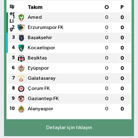
#
Takım
O
P
1
Amed
0
0
2
Erzurumspor FK
0
0
3
Başakşehir
0
0
4
Kocaelispor
0
0
5
Beşiktaş
0
0
6
Eyüpspor
0
0
7
Galatasaray
0
0
8
Çorum FK
0
0
9
Gaziantep FK
0
0
10
Alanyaspor
0
0
Detaylar için tıklayın