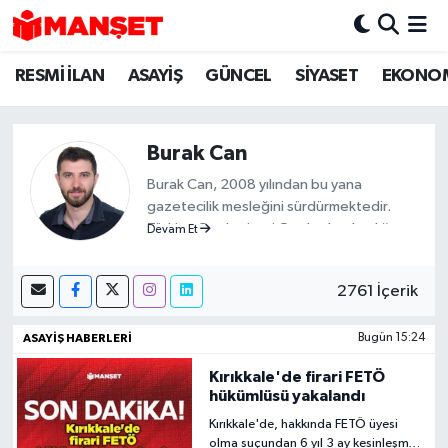
RESMİ İLAN
ASAYİŞ
GÜNCEL
SİYASET
EKONO
Hava Durumu
Trafik Durumu
Burak Can
Süper Lig Puan Durumu ve Fikstür
Burak Can, 2008 yılından bu yana
gazetecilik mesleğini sürdürmektedir.
Tüm Manşetler
Türkiye Cumhuriyeti Cumhurbaşkanlığı
Devam Et
İletişim Başkanlığı tarafından verilen Basın
Kartı sahibidir. 2019-2026 yılları arasında
Son Dakika Haberleri
2761 İçerik
Demirören Haber Ajansı (DHA) Kırıkkale
Muhabiri olarak görev yapan Burak Can,
Haber Arşivi
meslek hayatına 2026 yılından itibaren
ASAYİŞ HABERLERİ
Bugün 15:24
Anadolu Ajansı (AA) Kırıkkale Muhabiri
Kırıkkale'de firari FETÖ
olarak sürdürmektedir.
hükümlüsü yakalandı
Kırıkkale'de, hakkında FETÖ üyesi
olma suçundan 6 yıl 3 ay kesinleşmiş