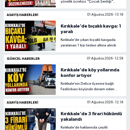
yönelik ücretsiz "Çocuk Şenliği"
düzenleyecek.
ASAYİŞ HABERLERİ
01 Ağustos 2026 - 13:18
Kırıkkale’de bıçaklı kavga: 1
yaralı
Kırıkkale’de çıkan bıçaklı kavgada
yaralanan 1 kişi tedavi altına alındı.
GÜNCEL HABERLER
01 Ağustos 2026 - 12:58
Kırıkkale’de köy yollarında
konfor artıyor
Kırıkkale’nin Delice ilçesine bağlı
Fadılobası köyünde devam eden
asfalt yol yapım çalışmaları devam
ediyor.
ASAYİŞ HABERLERİ
01 Ağustos 2026 - 12:18
Kırıkkale’de 3 firari hükümlü
yakalandı
Kırıkkale’de haklarında çeşitli