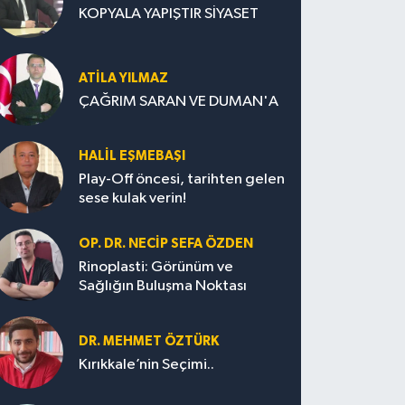
KOPYALA YAPIŞTIR SİYASET
ATILA YILMAZ
ÇAĞRIM SARAN VE DUMAN'A
HALIL EŞMEBAŞI
Play-Off öncesi, tarihten gelen
sese kulak verin!
OP. DR. NECIP SEFA ÖZDEN
Rinoplasti: Görünüm ve
Sağlığın Buluşma Noktası
DR. MEHMET ÖZTÜRK
Kırıkkale’nin Seçimi..