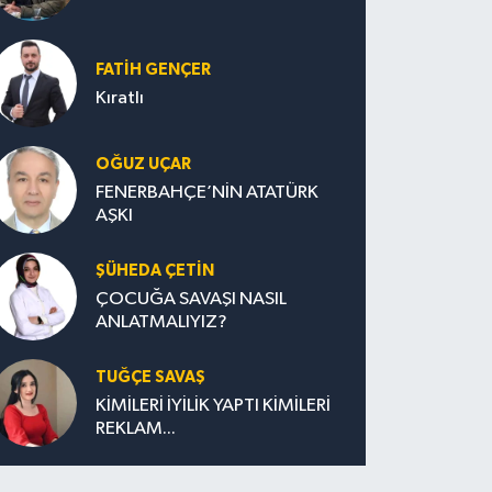
FATIH GENÇER
Kıratlı
OĞUZ UÇAR
FENERBAHÇE’NİN ATATÜRK
AŞKI
ŞÜHEDA ÇETİN
ÇOCUĞA SAVAŞI NASIL
ANLATMALIYIZ?
TUĞÇE SAVAŞ
KİMİLERİ İYİLİK YAPTI KİMİLERİ
REKLAM...