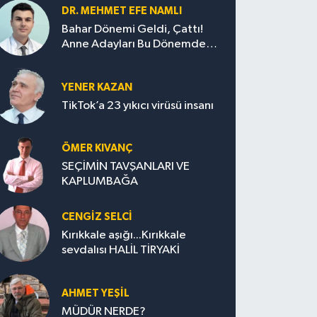
DR. MEHMET EFE NAMLI
Bahar Dönemi Geldi, Çattı!
Anne Adayları Bu Dönemde
Nelere Dikkat Etmeli?
YENER KAZAN
TikTok’a 23 yıkıcı virüsü insanı
ÖMER KIVANÇ
SEÇİMİN TAVŞANLARI VE
KAPLUMBAĞA
CENGİZ SELCİ
Kırıkkale aşığı...Kırıkkale
sevdalısı HALİL TİRYAKİ
AHMET YEŞİL
MÜDÜR NERDE?