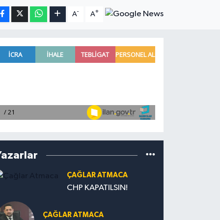
-
+
A
A
Yazarlar
ÇAĞLAR ATMACA
CHP KAPATILSIN!
ÇAĞLAR ATMACA