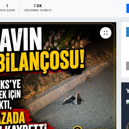
1
1 DK
PAYLAŞIM
OKUNMA SÜRESI