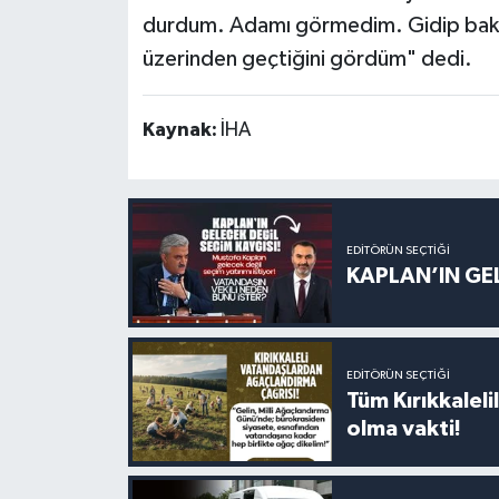
durdum. Adamı görmedim. Gidip bak
üzerinden geçtiğini gördüm" dedi.
Kaynak:
İHA
EDITÖRÜN SEÇTIĞI
KAPLAN’IN GEL
EDITÖRÜN SEÇTIĞI
Tüm Kırıkkalelil
olma vakti!