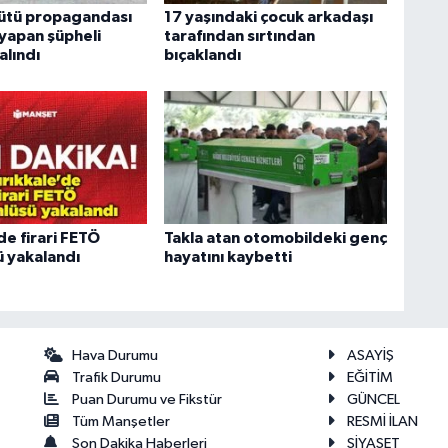
ütü propagandası
17 yaşındaki çocuk arkadaşı
 yapan şüpheli
tarafından sırtından
alındı
bıçaklandı
de firari FETÖ
Takla atan otomobildeki genç
 yakalandı
hayatını kaybetti
Hava Durumu
ASAYİŞ
Trafik Durumu
EĞİTİM
Puan Durumu ve Fikstür
GÜNCEL
Tüm Manşetler
RESMİ İLAN
Son Dakika Haberleri
SİYASET