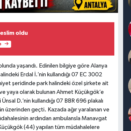
teslim oldu
e
unda yaşandı. Edinilen bilgiye göre Alanya
lindeki Erdal İ.’nin kullandığı 07 EC 3002
iyet şeridinde park halindeki özel şirkete ait
a ve yaya olarak bulunan Ahmet Küçükgök’e
i Ünsal D.’nin kullandığı 07 BBR 696 plakalı
n üzerinden geçti. Kazada ağır yaralanan ve
 müdahalesinin ardından ambulansla Manavgat
 Küçükgök (44) yapılan tüm müdahalelere