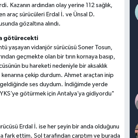
di. Kazanın ardından olay yerine 112 sağlık,
en araç sürücüleri Erdal İ. ve Ünsal D.
usunda gözaltına alındı.
va götürecekti
ntü yaşayan vidanjör sürücüsü Soner Tosun,
ından geçmekte olan bir tırın kornaya basıp,
ücüsünün bu hareketi nedeniyle bir aksaklık
l kenarına çekip durdum. Ahmet araçtan inip
na geldiğinde ses duydum. İndiğimde yerde
YKS’ye götürmek için Antalya’ya gidiyordu"
ücüsü Erdal İ. ise her şeyin bir anda olduğunu
a fark ettim. Sol tarafından çarptım ve burada