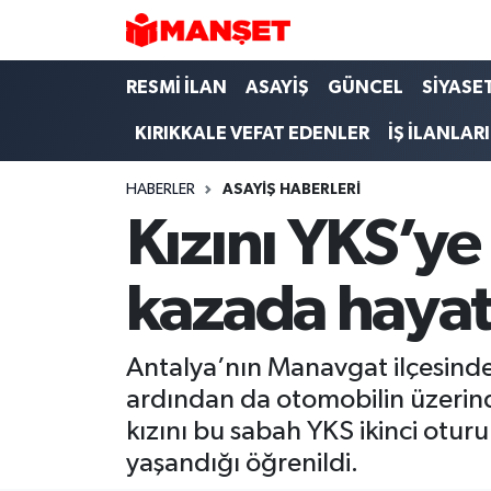
Hava Durumu
RESMİ İLAN
ASAYİŞ
GÜNCEL
SİYASE
KIRIKKALE VEFAT EDENLER
İŞ İLANLARI
Trafik Durumu
HABERLER
ASAYİŞ HABERLERİ
Süper Lig Puan Durumu ve Fikstür
Kızını YKS’ye 
Tüm Manşetler
kazada hayatı
Son Dakika Haberleri
Haber Arşivi
Antalya’nın Manavgat ilçesinde
ardından da otomobilin üzerin
kızını bu sabah YKS ikinci otur
yaşandığı öğrenildi.