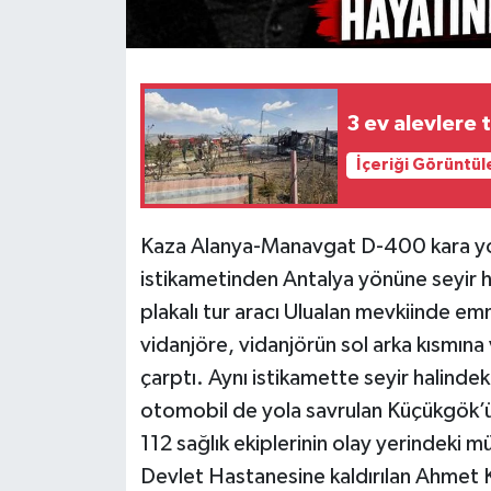
3 ev alevlere 
İçeriği Görüntül
Kaza Alanya-Manavgat D-400 kara yol
istikametinden Antalya yönüne seyir ha
plakalı tur aracı Ulualan mevkiinde emn
vidanjöre, vidanjörün sol arka kısmın
çarptı. Aynı istikamette seyir halindek
otomobil de yola savrulan Küçükgök’ü
112 sağlık ekiplerinin olay yerindeki
Devlet Hastanesine kaldırılan Ahmet