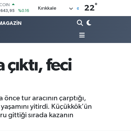
°
TCOIN
22
Kırıkkale
.643,95
%0.16
LAR
,6704
%0
MAGAZİN
RO
,0406
%-0.08
ERLİN
,2143
%0
AM ALTIN
00.87
%0.12
çıktı, feci
ST100
.799
%70
 önce tur aracının çarptığı,
yaşamını yitirdi. Küçükkök’ün
u gittiği sırada kazanın