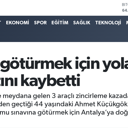
BI
64
DO
47
T
EKONOMİ
SPOR
EĞİTİM
SAĞLIK
TEKNOLOJİ
EU
55
ST
64
GR
65
götürmek için yola 
Bİ
13
nı kaybetti
 meydana gelen 3 araçlı zincirleme kazada
den geçtiği 44 yaşındaki Ahmet Küçükgök 
umu sınavına götürmek için Antalya’ya doğr