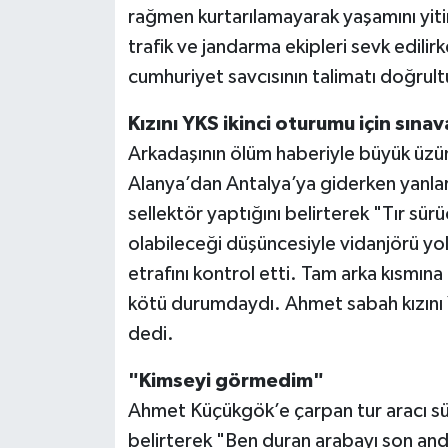
rağmen kurtarılamayarak yaşamını yitir
trafik ve jandarma ekipleri sevk edilirk
cumhuriyet savcısının talimatı doğrult
Kızını YKS ikinci oturumu için sına
Arkadaşının ölüm haberiyle büyük üzü
Alanya’dan Antalya’ya giderken yanlar
sellektör yaptığını belirterek "Tır sür
olabileceği düşüncesiyle vidanjörü yo
etrafını kontrol etti. Tam arka kısmı
kötü durumdaydı. Ahmet sabah kızını 
dedi.
"Kimseyi görmedim"
Ahmet Küçükgök’e çarpan tur aracı sür
belirterek "Ben duran arabayı son and