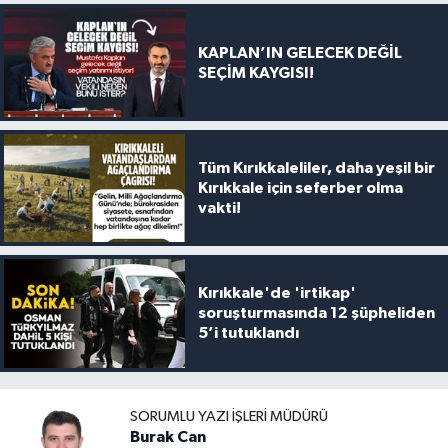
KAPLAN’IN GELECEK DEĞİL
SEÇİM KAYGISI!
Tüm Kırıkkaleliler, daha yeşil bir
Kırıkkale için seferber olma
vakti!
Kırıkkale'de 'irtikap'
soruşturmasında 12 şüpheliden
5’i tutuklandı
SORUMLU YAZI İŞLERI MÜDÜRÜ
Burak Can