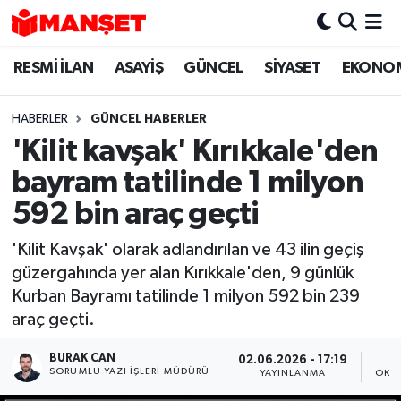
RESMİ İLAN
ASAYİŞ
GÜNCEL
SİYASET
EKONO
Hava Durumu
Trafik Durumu
HABERLER
GÜNCEL HABERLER
'Kilit kavşak' Kırıkkale'den
Süper Lig Puan Durumu ve Fikstür
bayram tatilinde 1 milyon
Tüm Manşetler
592 bin araç geçti
'Kilit Kavşak' olarak adlandırılan ve 43 ilin geçiş
Son Dakika Haberleri
güzergahında yer alan Kırıkkale'den, 9 günlük
Kurban Bayramı tatilinde 1 milyon 592 bin 239
Haber Arşivi
araç geçti.
BURAK CAN
02.06.2026 - 17:19
SORUMLU YAZI İŞLERI MÜDÜRÜ
YAYINLANMA
OKU