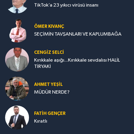
TikTok’a 23 yıkıcı virüsü insanı
ÖMER KIVANÇ
SEÇİMİN TAVŞANLARI VE KAPLUMBAĞA
CENGİZ SELCİ
Kırıkkale aşığı...Kırıkkale sevdalısı HALİL
TİRYAKİ
AHMET YEŞİL
MÜDÜR NERDE?
FATIH GENÇER
Kıratlı