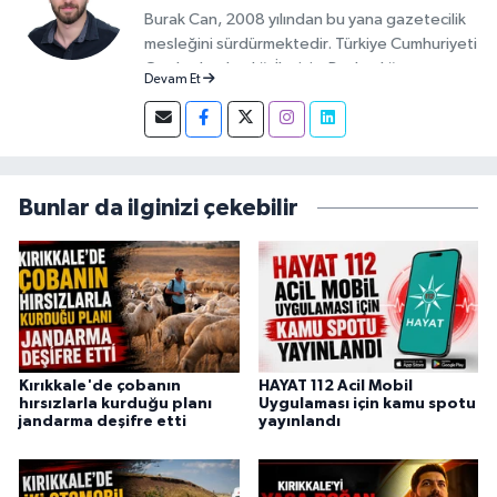
Burak Can, 2008 yılından bu yana gazetecilik
mesleğini sürdürmektedir. Türkiye Cumhuriyeti
Cumhurbaşkanlığı İletişim Başkanlığı
Devam Et
tarafından verilen Basın Kartı sahibidir. 2019-
2026 yılları arasında Demirören Haber Ajansı
(DHA) Kırıkkale Muhabiri olarak görev yapan
Burak Can, meslek hayatına 2026 yılından
itibaren Anadolu Ajansı (AA) Kırıkkale Muhabiri
Bunlar da ilginizi çekebilir
olarak sürdürmektedir.
Kırıkkale'de çobanın
HAYAT 112 Acil Mobil
hırsızlarla kurduğu planı
Uygulaması için kamu spotu
jandarma deşifre etti
yayınlandı