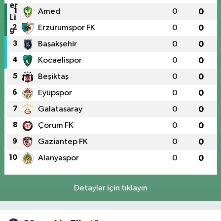
1
Amed
0
0
2
Erzurumspor FK
0
0
3
Başakşehir
0
0
4
Kocaelispor
0
0
5
Beşiktaş
0
0
6
Eyüpspor
0
0
7
Galatasaray
0
0
8
Çorum FK
0
0
9
Gaziantep FK
0
0
10
Alanyaspor
0
0
Detaylar için tıklayın