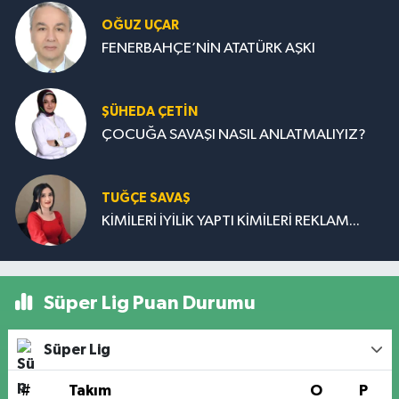
OĞUZ UÇAR
FENERBAHÇE’NİN ATATÜRK AŞKI
ŞÜHEDA ÇETİN
ÇOCUĞA SAVAŞI NASIL ANLATMALIYIZ?
TUĞÇE SAVAŞ
KİMİLERİ İYİLİK YAPTI KİMİLERİ REKLAM...
Süper Lig Puan Durumu
Süper Lig
#
Takım
O
P