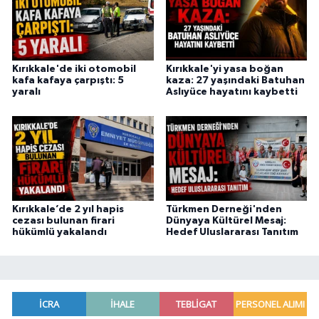
Kırıkkale'de iki otomobil
Kırıkkale'yi yasa boğan
kafa kafaya çarpıştı: 5
kaza: 27 yaşındaki Batuhan
yaralı
Aslıyüce hayatını kaybetti
Kırıkkale’de 2 yıl hapis
Türkmen Derneği'nden
cezası bulunan firari
Dünyaya Kültürel Mesaj:
hükümlü yakalandı
Hedef Uluslararası Tanıtım