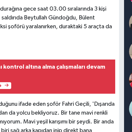
 durağına gece saat 03.00 sıralarında 3 kişi
lı saldırıda Beytullah Gündoğdu, Bülent
aksi şoförü yaralanırken, duraktaki 5 araçta da
ı kontrol altına alma çalışmaları devam
e
duğunu ifade eden şoför Fahri Geçili, 'Dışarıda
n da yolcu bekliyoruz. Bir tane mavi renkli
mıyorum. Mavi yeşil karışımı bir şeydi. Bir anda
biri sağ arka kapıdan inip direkt bana