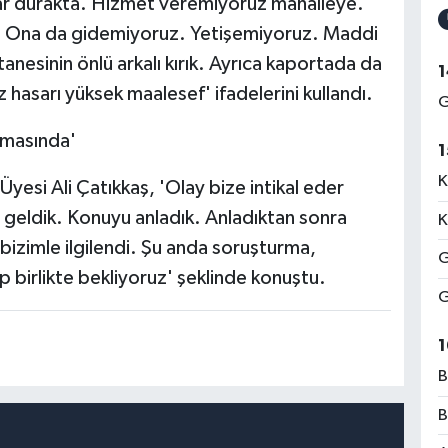
lar durakta. Hizmet veremiyoruz mahalleye.
yor. Ona da gidemiyoruz. Yetişemiyoruz. Maddi
tanesinin önlü arkalı kırık. Ayrıca kaportada da
1
 hasarı yüksek maalesef' ifadelerini kullandı.
G
amasında'
1
K
yesi Ali Çatıkkaş, 'Olay bize intikal eder
geldik. Konuyu anladık. Anladıktan sonra
K
i bizimle ilgilendi. Şu anda soruşturma,
G
birlikte bekliyoruz' şeklinde konuştu.
G
1
B
B