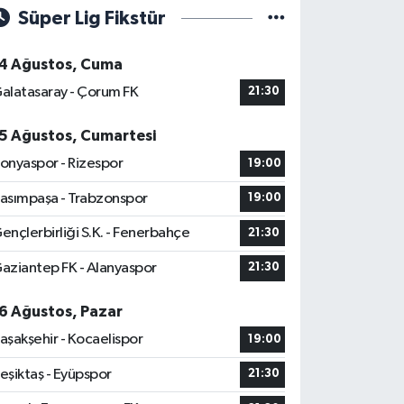
Süper Lig Fikstür
4 Ağustos, Cuma
alatasaray - Çorum FK
21:30
5 Ağustos, Cumartesi
onyaspor - Rizespor
19:00
asımpaşa - Trabzonspor
19:00
ençlerbirliği S.K. - Fenerbahçe
21:30
aziantep FK - Alanyaspor
21:30
6 Ağustos, Pazar
aşakşehir - Kocaelispor
19:00
eşiktaş - Eyüpspor
21:30