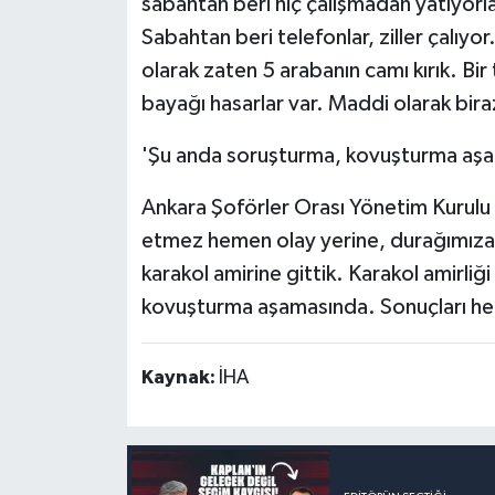
sabahtan beri hiç çalışmadan yatıyor
Sabahtan beri telefonlar, ziller çalı
olarak zaten 5 arabanın camı kırık. Bir 
bayağı hasarlar var. Maddi olarak biraz
'Şu anda soruşturma, kovuşturma aş
Ankara Şoförler Orası Yönetim Kurulu Ü
etmez hemen olay yerine, durağımıza 
karakol amirine gittik. Karakol amirliğ
kovuşturma aşamasında. Sonuçları hep 
Kaynak:
İHA