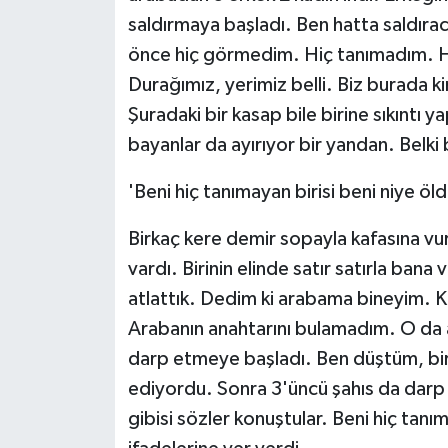
saldırmaya başladı. Ben hatta saldırac
önce hiç görmedim. Hiç tanımadım. H
Durağımız, yerimiz belli. Biz burada 
Şuradaki bir kasap bile birine sıkınt
bayanlar da ayırıyor bir yandan. Belk
'Beni hiç tanımayan birisi beni niye öl
Birkaç kere demir sopayla kafasına vur
vardı. Birinin elinde satır satırla ba
atlattık. Dedim ki arabama bineyim. K
Arabanın anahtarını bulamadım. O da 
darp etmeye başladı. Ben düştüm, bir 
ediyordu. Sonra 3'üncü şahıs da darp
gibisi sözler konuştular. Beni hiç tanı