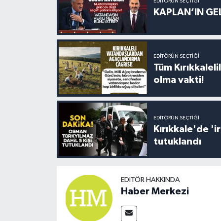
EDITÖRÜN SEÇTIĞI
KAPLAN’IN GEL
EDITÖRÜN SEÇTIĞI
Tüm Kırıkkalelil
olma vakti!
EDITÖRÜN SEÇTIĞI
Kırıkkale'de '
tutuklandı
EDITÖR HAKKINDA
Haber Merkezi