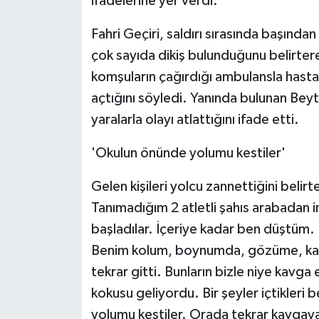
ifadelerine yer verdi.
Fahri Geçiri, saldırı sırasında başında
çok sayıda dikiş bulunduğunu belirterek,
komşuların çağırdığı ambulansla hastan
açtığını söyledi. Yanında bulunan Beyt
yaralarla olayı atlattığını ifade etti.
'Okulun önünde yolumu kestiler'
Gelen kişileri yolcu zannettiğini belir
Tanımadığım 2 atletli şahıs arabadan in
başladılar. İçeriye kadar ben düştüm
Benim kolum, boynumda, gözüme, kaşım 
tekrar gitti. Bunların bizle niye kavga 
kokusu geliyordu. Bir şeyler içtikleri 
yolumu kestiler. Orada tekrar kavgaya