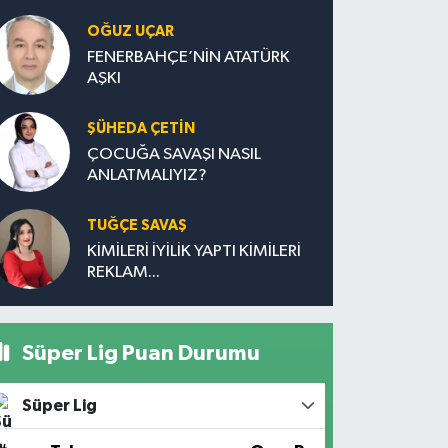
OĞUZ UÇAR
FENERBAHÇE’NİN ATATÜRK
AŞKI
ŞÜHEDA ÇETİN
ÇOCUĞA SAVAŞI NASIL
ANLATMALIYIZ?
TUĞÇE SAVAŞ
KİMİLERİ İYİLİK YAPTI KİMİLERİ
REKLAM...
Süper Lig Puan Durumu
Süper Lig