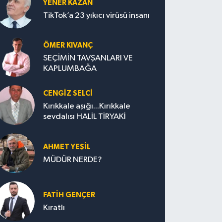
YENER KAZAN
TikTok’a 23 yıkıcı virüsü insanı
ÖMER KIVANÇ
SEÇİMİN TAVŞANLARI VE
KAPLUMBAĞA
CENGİZ SELCİ
Kırıkkale aşığı...Kırıkkale
sevdalısı HALİL TİRYAKİ
AHMET YEŞİL
MÜDÜR NERDE?
FATIH GENÇER
Kıratlı