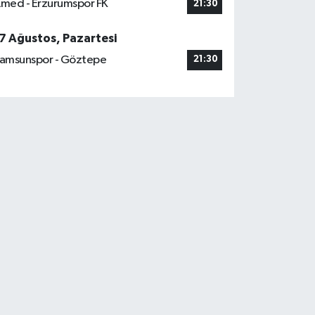
med - Erzurumspor FK
21:30
7 Ağustos, Pazartesi
amsunspor - Göztepe
21:30