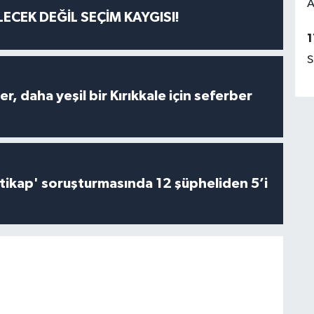
A
ECEK DEĞİL SEÇİM KAYGISI!
1
S
er, daha yeşil bir Kırıkkale için seferber
irtikap' soruşturmasında 12 şüpheliden 5’i