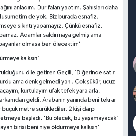
ağını anladım. Dur falan yaptım. Şahısları daha
usumetim de yok. Biz burada esnafız.
kimseye sıkıntı yapamayız. Çünkü esnafız.
ı yapamaz. Adamlar saldırmaya gelmiş ama
i bayanlar olmasa ben ölecektim'
dürmeye kalksın'
ulduğunu dile getiren Geçili, 'Diğerinde satır
na vurdu ama denk gelmedi yani. Çok şükür, ucuz
açayım, kurtulayım ufak tefek yaralarla.
arkamdan geldi. Arabanın yanında beni tekrar
buçuk metre sürüklediler. 2 kişi darp
 etmeye başladı. 'Bu ölecek, bu yaşamayacak'
mayan birisi beni niye öldürmeye kalksın'