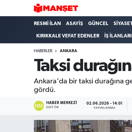
Hava Durumu
RESMİ İLAN
ASAYİŞ
GÜNCEL
SİYASE
KIRIKKALE VEFAT EDENLER
İŞ İLANLARI
Trafik Durumu
HABERLER
ANKARA
Süper Lig Puan Durumu ve Fikstür
Taksi durağına 
Tüm Manşetler
Ankara'da bir taksi durağına ge
Son Dakika Haberleri
gördü.
Haber Arşivi
HABER MERKEZI
02.06.2026 - 14:01
EDITÖR
YAYINLANMA