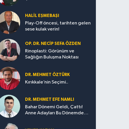
HALIL EŞMEBAŞI
Play-Off öncesi, tarihten gelen
sese kulak verin!
OP. DR. NECIP SEFA ÖZDEN
Rinoplasti: Görünüm ve
Sağlığın Buluşma Noktası
DR. MEHMET ÖZTÜRK
Kırıkkale’nin Seçimi..
DR. MEHMET EFE NAMLI
Bahar Dönemi Geldi, Çattı!
Anne Adayları Bu Dönemde
Nelere Dikkat Etmeli?