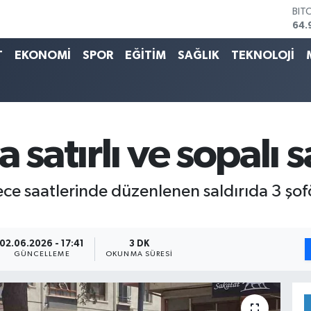
DO
47,
EU
55,
T
EKONOMİ
SPOR
EĞİTİM
SAĞLIK
TEKNOLOJİ
STE
64,
GRA
666
BİS
13.
satırlı ve sopalı sa
BIT
64.
ce saatlerinde düzenlenen saldırıda 3 şofö
02.06.2026 - 17:41
3 DK
GÜNCELLEME
OKUNMA SÜRESI