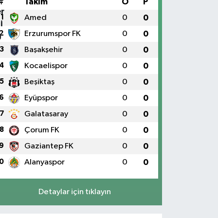
#
Takım
O
P
1
Amed
0
0
2
Erzurumspor FK
0
0
3
Başakşehir
0
0
4
Kocaelispor
0
0
5
Beşiktaş
0
0
6
Eyüpspor
0
0
7
Galatasaray
0
0
8
Çorum FK
0
0
9
Gaziantep FK
0
0
0
Alanyaspor
0
0
Detaylar için tıklayın