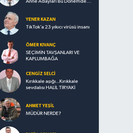
Anne Adayları Bu Dönemde
Nelere Dikkat Etmeli?
YENER KAZAN
TikTok’a 23 yıkıcı virüsü insanı
ÖMER KIVANÇ
SEÇİMİN TAVŞANLARI VE
KAPLUMBAĞA
CENGİZ SELCİ
Kırıkkale aşığı...Kırıkkale
sevdalısı HALİL TİRYAKİ
AHMET YEŞİL
MÜDÜR NERDE?