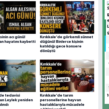
sinin acı günü!
Kırıkkale’de görkemli sünnet
an hayatını kaybetti
düğünü! Binlerce kişinin
katıldığı gece konsere
dönüştü
de tedavisi
Kırıkkale’de tarım
1
n Leylek yeniden
personellerine hayvan
lındı
hastalıklarıyla mücadele