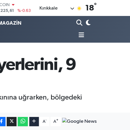
.225,61
%-0.63
°
18
Kırıkkale
LAR
,7143
%0.16
RO
MAGAZİN
,0317
%-0.02
ERLİN
,2463
%0.07
AM ALTIN
10.40
%0.45
ST100
erlerini, 9
.799
%70
akınına uğrarken, bölgedeki
-
+
A
A