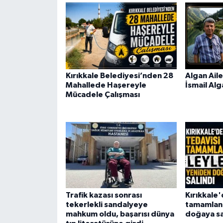
Kırıkkale Belediyesi’nden 28
Algan Aile
Mahallede Haşereyle
İsmail Alg
Mücadele Çalışması
Trafik kazası sonrası
Kırıkkale'
tekerlekli sandalyeye
tamamlana
mahkum oldu, başarısı dünya
doğaya sa