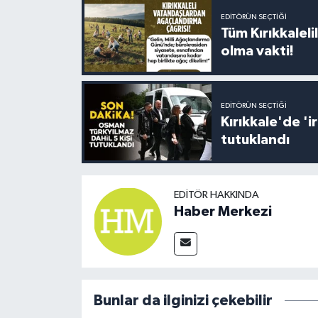
EDITÖRÜN SEÇTIĞI
Tüm Kırıkkalelil
olma vakti!
EDITÖRÜN SEÇTIĞI
Kırıkkale'de '
tutuklandı
EDITÖR HAKKINDA
Haber Merkezi
Bunlar da ilginizi çekebilir