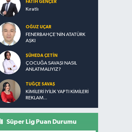
FATIH GENÇER
Kıratlı
OĞUZ UÇAR
FENERBAHÇE’NİN ATATÜRK
AŞKI
ŞÜHEDA ÇETİN
ÇOCUĞA SAVAŞI NASIL
ANLATMALIYIZ?
TUĞÇE SAVAŞ
KİMİLERİ İYİLİK YAPTI KİMİLERİ
REKLAM...
Süper Lig Puan Durumu