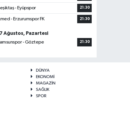
eşiktaş - Eyüpspor
21:30
med - Erzurumspor FK
21:30
7 Ağustos, Pazartesi
amsunspor - Göztepe
21:30
DÜNYA
EKONOMİ
MAGAZİN
SAĞLIK
SPOR