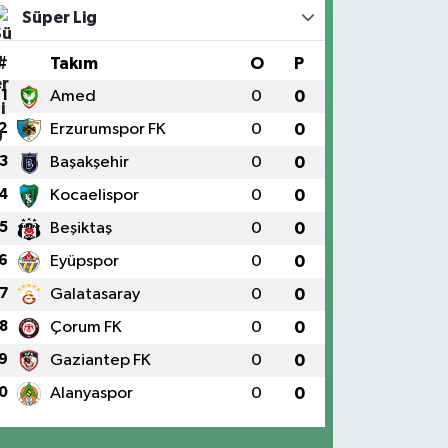
Süper Lig
#
Takım
O
P
1
Amed
0
0
2
Erzurumspor FK
0
0
3
Başakşehir
0
0
4
Kocaelispor
0
0
5
Beşiktaş
0
0
6
Eyüpspor
0
0
7
Galatasaray
0
0
8
Çorum FK
0
0
9
Gaziantep FK
0
0
0
Alanyaspor
0
0