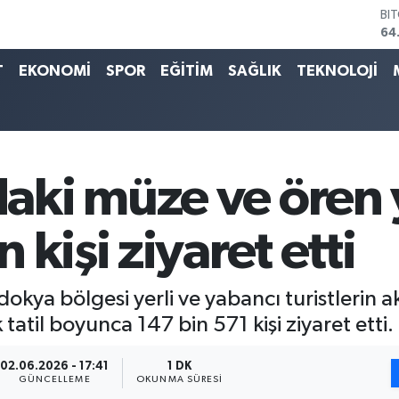
64
DO
47
EU
T
EKONOMİ
SPOR
EĞİTİM
SAĞLIK
TEKNOLOJİ
55
ST
64
GR
65
Bİ
ki müze ve ören y
13
kişi ziyaret etti
kya bölgesi yerli ve yabancı turistlerin 
tatil boyunca 147 bin 571 kişi ziyaret etti.
02.06.2026 - 17:41
1 DK
GÜNCELLEME
OKUNMA SÜRESI