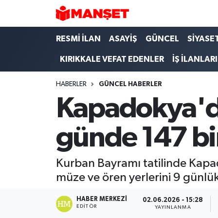
Hava Durumu
RESMİ İLAN
ASAYİŞ
GÜNCEL
SİYASE
KIRIKKALE VEFAT EDENLER
İŞ İLANLARI
Trafik Durumu
HABERLER
GÜNCEL HABERLER
Süper Lig Puan Durumu ve Fikstür
Kapadokya'da
Tüm Manşetler
günde 147 bin 
Son Dakika Haberleri
Haber Arşivi
Kurban Bayramı tatilinde Kapado
müze ve ören yerlerini 9 günlük 
HABER MERKEZI
02.06.2026 - 15:28
EDITÖR
YAYINLANMA