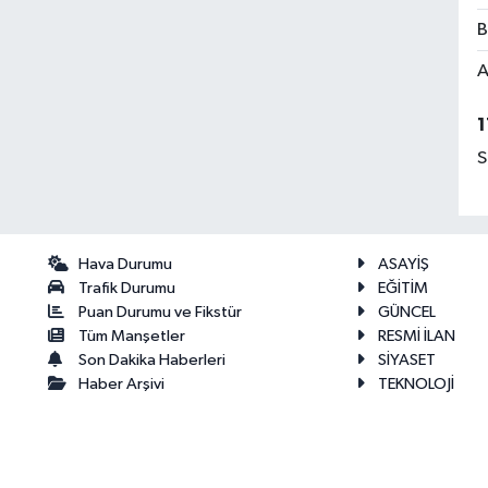
B
A
1
S
Hava Durumu
ASAYİŞ
Trafik Durumu
EĞİTİM
Puan Durumu ve Fikstür
GÜNCEL
Tüm Manşetler
RESMİ İLAN
Son Dakika Haberleri
SİYASET
Haber Arşivi
TEKNOLOJİ