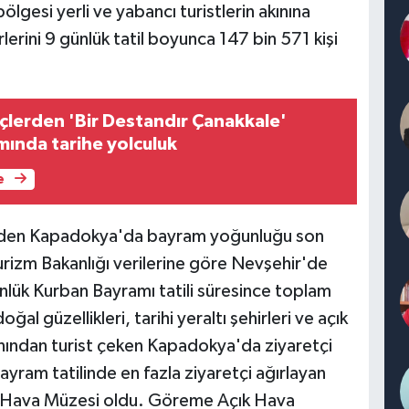
gesi yerli ve yabancı turistlerin akınına
rini 9 günlük tatil boyunca 147 bin 571 kişi
nçlerden 'Bir Destandır Çanakkale'
mında tarihe yolculuk
e
inden Kapadokya'da bayram yoğunluğu son
rizm Bakanlığı verilerine göre Nevşehir'de
lük Kurban Bayramı tatili süresince toplam
ğal güzellikleri, tarihi yeraltı şehirleri ve açık
nından turist çeken Kapadokya'da ziyaretçi
yram tatilinde en fazla ziyaretçi ağırlayan
k Hava Müzesi oldu. Göreme Açık Hava