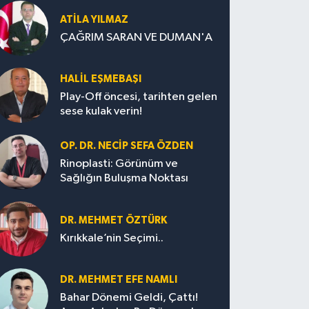
ATILA YILMAZ
ÇAĞRIM SARAN VE DUMAN'A
HALIL EŞMEBAŞI
Play-Off öncesi, tarihten gelen
sese kulak verin!
OP. DR. NECIP SEFA ÖZDEN
Rinoplasti: Görünüm ve
Sağlığın Buluşma Noktası
DR. MEHMET ÖZTÜRK
Kırıkkale’nin Seçimi..
DR. MEHMET EFE NAMLI
Bahar Dönemi Geldi, Çattı!