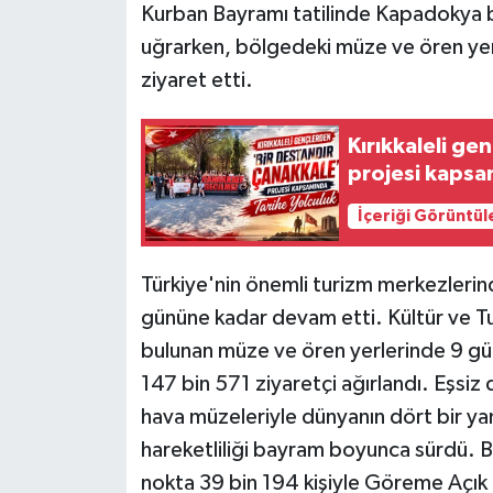
Kurban Bayramı tatilinde Kapadokya böl
uğrarken, bölgedeki müze ve ören yerle
ziyaret etti.
Kırıkkaleli ge
projesi kapsa
İçeriği Görüntül
Türkiye'nin önemli turizm merkezler
gününe kadar devam etti. Kültür ve Tu
bulunan müze ve ören yerlerinde 9 gün
147 bin 571 ziyaretçi ağırlandı. Eşsiz do
hava müzeleriyle dünyanın dört bir ya
hareketliliği bayram boyunca sürdü. Ba
nokta 39 bin 194 kişiyle Göreme Açı