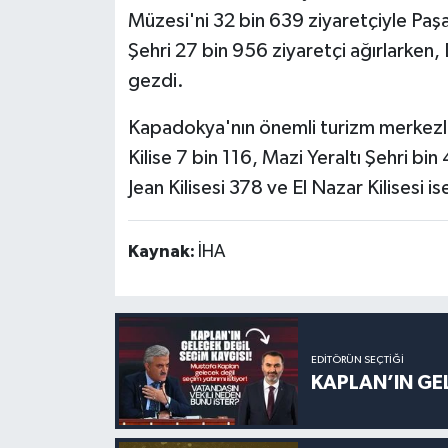
Müzesi'ni 32 bin 639 ziyaretçiyle Paşa
Şehri 27 bin 956 ziyaretçi ağırlarken, D
gezdi.
Kapadokya'nın önemli turizm merkezle
Kilise 7 bin 116, Mazi Yeraltı Şehri bin
Jean Kilisesi 378 ve El Nazar Kilisesi is
Kaynak:
İHA
EDITÖRÜN SEÇTIĞI
KAPLAN’IN GEL