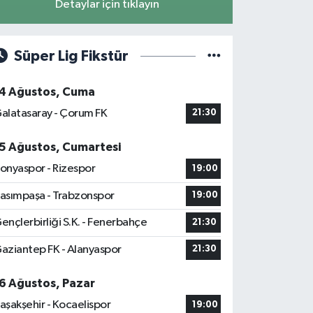
Detaylar için tıklayın
Süper Lig Fikstür
4 Ağustos, Cuma
alatasaray - Çorum FK
21:30
5 Ağustos, Cumartesi
onyaspor - Rizespor
19:00
asımpaşa - Trabzonspor
19:00
ençlerbirliği S.K. - Fenerbahçe
21:30
aziantep FK - Alanyaspor
21:30
6 Ağustos, Pazar
aşakşehir - Kocaelispor
19:00