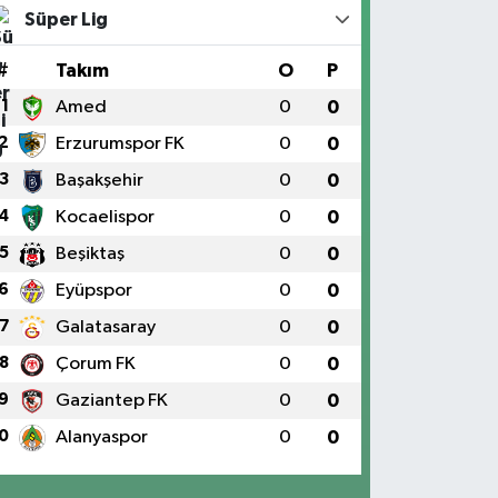
Süper Lig
#
Takım
O
P
1
Amed
0
0
2
Erzurumspor FK
0
0
3
Başakşehir
0
0
4
Kocaelispor
0
0
5
Beşiktaş
0
0
6
Eyüpspor
0
0
7
Galatasaray
0
0
8
Çorum FK
0
0
9
Gaziantep FK
0
0
0
Alanyaspor
0
0