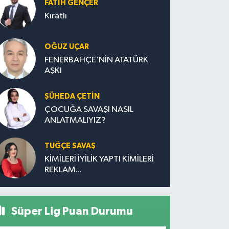
FATIH GENÇER
Kıratlı
OĞUZ UÇAR
FENERBAHÇE’NİN ATATÜRK
AŞKI
ŞÜHEDA ÇETİN
ÇOCUĞA SAVAŞI NASIL
ANLATMALIYIZ?
TUĞÇE SAVAŞ
KİMİLERİ İYİLİK YAPTI KİMİLERİ
REKLAM...
Süper Lig Puan Durumu