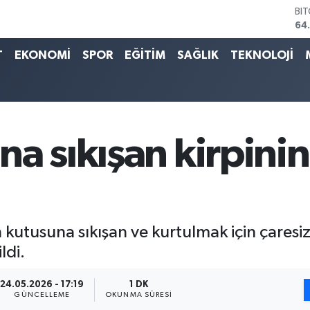
64
DO
47
EU
T
EKONOMİ
SPOR
EĞİTİM
SAĞLIK
TEKNOLOJİ
55
ST
64
GR
66
Bİ
a sıkışan kirpinin 
13
n kutusuna sıkışan ve kurtulmak için çaresizc
ldi.
24.05.2026 - 17:19
1 DK
GÜNCELLEME
OKUNMA SÜRESI