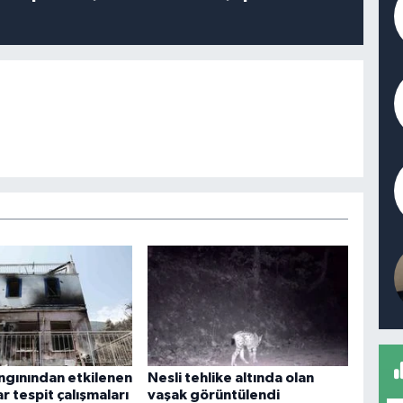
gınından etkilenen
Nesli tehlike altında olan
ar tespit çalışmaları
vaşak görüntülendi