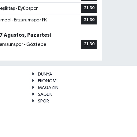
eşiktaş - Eyüpspor
21:30
med - Erzurumspor FK
21:30
7 Ağustos, Pazartesi
amsunspor - Göztepe
21:30
DÜNYA
EKONOMİ
MAGAZİN
SAĞLIK
SPOR