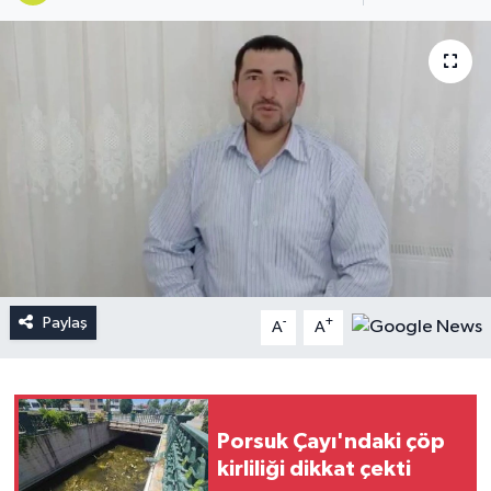
Paylaş
-
+
A
A
Porsuk Çayı'ndaki çöp
kirliliği dikkat çekti