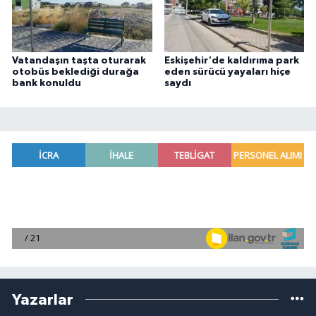
Vatandaşın taşta oturarak
Eskişehir'de kaldırıma park
otobüs beklediği durağa
eden sürücü yayaları hiçe
bank konuldu
saydı
Yazarlar