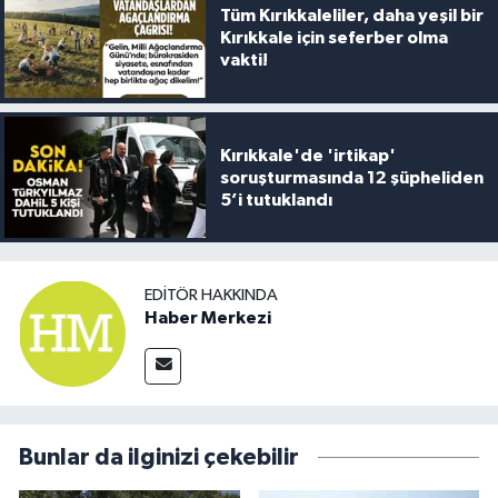
Tüm Kırıkkaleliler, daha yeşil bir
Kırıkkale için seferber olma
vakti!
Kırıkkale'de 'irtikap'
soruşturmasında 12 şüpheliden
5’i tutuklandı
EDITÖR HAKKINDA
Haber Merkezi
Bunlar da ilginizi çekebilir