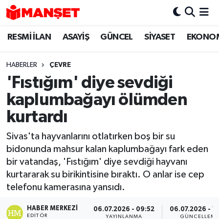
RESMİ İLAN
ASAYİŞ
GÜNCEL
SİYASET
EKONO
Hava Durumu
Trafik Durumu
HABERLER
ÇEVRE
'Fıstığım' diye sevdiği
Süper Lig Puan Durumu ve Fikstür
kaplumbağayı ölümden
Tüm Manşetler
kurtardı
Sivas'ta hayvanlarını otlatırken boş bir su
Son Dakika Haberleri
bidonunda mahsur kalan kaplumbağayı fark eden
bir vatandaş, 'Fıstığım' diye sevdiği hayvanı
Haber Arşivi
kurtararak su birikintisine bıraktı. O anlar ise cep
telefonu kamerasına yansıdı.
HABER MERKEZI
06.07.2026 - 09:52
06.07.2026 - 1
EDITÖR
YAYINLANMA
GÜNCELLEM