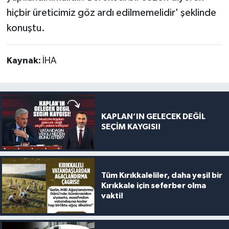
hiçbir üreticimiz göz ardı edilmemelidir' şeklinde
konuştu.
Kaynak:
İHA
KAPLAN’IN GELECEK DEĞİL
SEÇİM KAYGISI!
Tüm Kırıkkaleliler, daha yeşil bir
Kırıkkale için seferber olma
vakti!