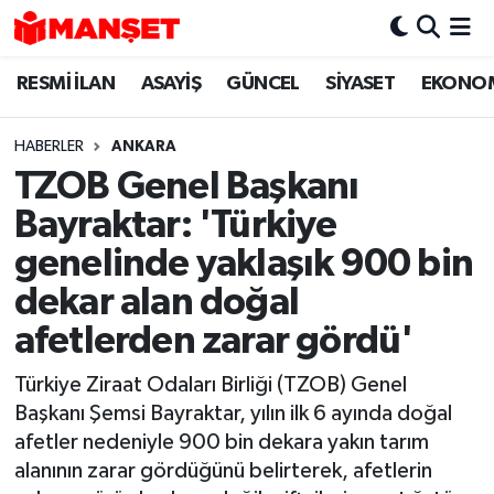
RESMİ İLAN
ASAYİŞ
GÜNCEL
SİYASET
EKONO
Hava Durumu
Trafik Durumu
HABERLER
ANKARA
TZOB Genel Başkanı
Süper Lig Puan Durumu ve Fikstür
Bayraktar: 'Türkiye
Tüm Manşetler
genelinde yaklaşık 900 bin
dekar alan doğal
Son Dakika Haberleri
afetlerden zarar gördü'
Haber Arşivi
Türkiye Ziraat Odaları Birliği (TZOB) Genel
Başkanı Şemsi Bayraktar, yılın ilk 6 ayında doğal
afetler nedeniyle 900 bin dekara yakın tarım
alanının zarar gördüğünü belirterek, afetlerin