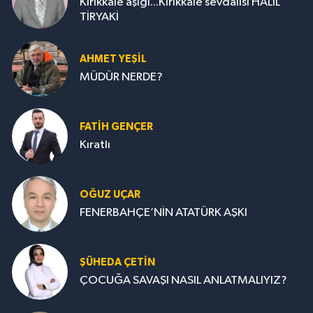
AHMET YEŞİL
MÜDÜR NERDE?
FATIH GENÇER
Kıratlı
OĞUZ UÇAR
FENERBAHÇE’NİN ATATÜRK AŞKI
ŞÜHEDA ÇETİN
ÇOCUĞA SAVAŞI NASIL ANLATMALIYIZ?
TUĞÇE SAVAŞ