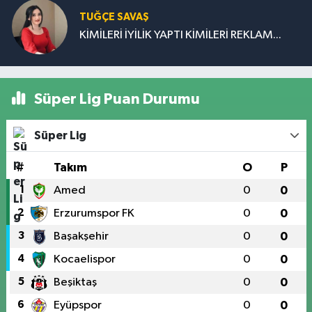
KİMİLERİ İYİLİK YAPTI KİMİLERİ REKLAM...
Süper Lig Puan Durumu
Süper Lig
#
Takım
O
P
1
Amed
0
0
2
Erzurumspor FK
0
0
3
Başakşehir
0
0
4
Kocaelispor
0
0
5
Beşiktaş
0
0
6
Eyüpspor
0
0
7
Galatasaray
0
0