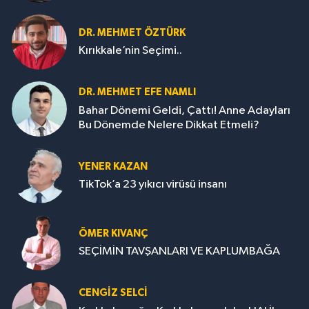
DR. MEHMET ÖZTÜRK
Kırıkkale’nin Seçimi..
DR. MEHMET EFE NAMLI
Bahar Dönemi Geldi, Çattı! Anne Adayları
Bu Dönemde Nelere Dikkat Etmeli?
YENER KAZAN
TikTok’a 23 yıkıcı virüsü insanı
ÖMER KIVANÇ
SEÇİMİN TAVŞANLARI VE KAPLUMBAĞA
CENGİZ SELCİ
Kırıkkale aşığı...Kırıkkale sevdalısı HALİL
TİRYAKİ