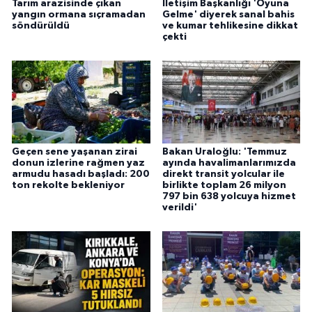
Tarım arazisinde çıkan
İletişim Başkanlığı 'Oyuna
yangın ormana sıçramadan
Gelme' diyerek sanal bahis
söndürüldü
ve kumar tehlikesine dikkat
çekti
Geçen sene yaşanan zirai
Bakan Uraloğlu: 'Temmuz
donun izlerine rağmen yaz
ayında havalimanlarımızda
armudu hasadı başladı: 200
direkt transit yolcular ile
ton rekolte bekleniyor
birlikte toplam 26 milyon
797 bin 638 yolcuya hizmet
verildi'