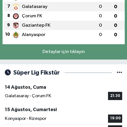
8
Çorum FK
0
0
9
Gaziantep FK
0
0
10
Alanyaspor
0
0
Detaylar için tıklayın
Süper Lig Fikstür
14 Ağustos, Cuma
Galatasaray - Çorum FK
21:30
15 Ağustos, Cumartesi
Konyaspor - Rizespor
19:00
Kasımpaşa - Trabzonspor
19:00