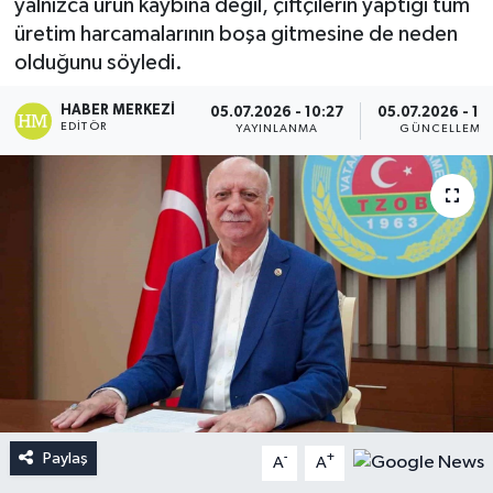
yalnızca ürün kaybına değil, çiftçilerin yaptığı tüm
üretim harcamalarının boşa gitmesine de neden
olduğunu söyledi.
HABER MERKEZI
05.07.2026 - 10:27
05.07.2026 - 17
EDITÖR
YAYINLANMA
GÜNCELLEME
Paylaş
-
+
A
A