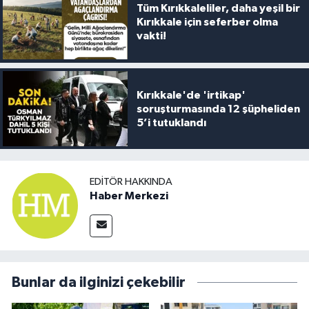
Tüm Kırıkkaleliler, daha yeşil bir
Kırıkkale için seferber olma
vakti!
Kırıkkale'de 'irtikap'
soruşturmasında 12 şüpheliden
5’i tutuklandı
EDITÖR HAKKINDA
Haber Merkezi
Bunlar da ilginizi çekebilir