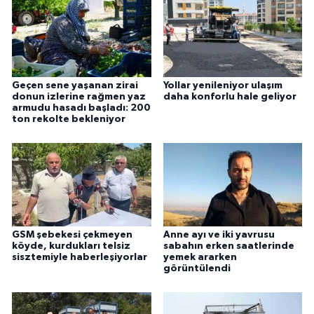
Geçen sene yaşanan zirai
Yollar yenileniyor ulaşım
donun izlerine rağmen yaz
daha konforlu hale geliyor
armudu hasadı başladı: 200
ton rekolte bekleniyor
GSM şebekesi çekmeyen
Anne ayı ve iki yavrusu
köyde, kurdukları telsiz
sabahın erken saatlerinde
sisztemiyle haberleşiyorlar
yemek ararken
görüntülendi