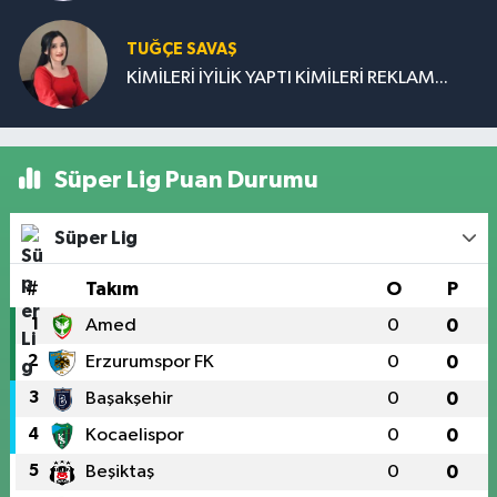
TUĞÇE SAVAŞ
KİMİLERİ İYİLİK YAPTI KİMİLERİ REKLAM...
Süper Lig Puan Durumu
Süper Lig
#
Takım
O
P
1
Amed
0
0
2
Erzurumspor FK
0
0
3
Başakşehir
0
0
4
Kocaelispor
0
0
5
Beşiktaş
0
0