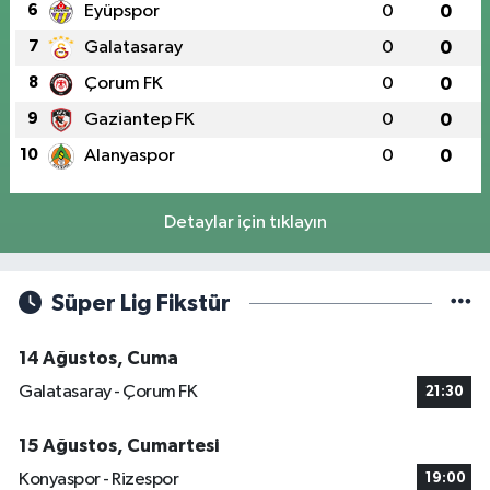
6
Eyüpspor
0
0
7
Galatasaray
0
0
8
Çorum FK
0
0
9
Gaziantep FK
0
0
10
Alanyaspor
0
0
Detaylar için tıklayın
Süper Lig Fikstür
14 Ağustos, Cuma
Galatasaray - Çorum FK
21:30
15 Ağustos, Cumartesi
Konyaspor - Rizespor
19:00