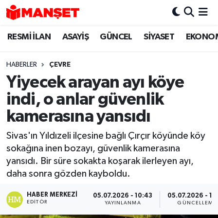
RESMİ İLAN
ASAYİŞ
GÜNCEL
SİYASET
EKONO
Hava Durumu
Trafik Durumu
HABERLER
ÇEVRE
Yiyecek arayan ayı köye
Süper Lig Puan Durumu ve Fikstür
indi, o anlar güvenlik
Tüm Manşetler
kamerasına yansıdı
Sivas'ın Yıldızeli ilçesine bağlı Çırçır köyünde köy
Son Dakika Haberleri
sokağına inen bozayı, güvenlik kamerasına
yansıdı. Bir süre sokakta koşarak ilerleyen ayı,
Haber Arşivi
daha sonra gözden kayboldu.
HABER MERKEZI
05.07.2026 - 10:43
05.07.2026 - 17
EDITÖR
YAYINLANMA
GÜNCELLEME