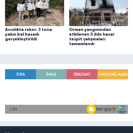
Arıcılıkta rekor: 3 tona
Orman yangınından
yakın bal hasadı
etkilenen 5 ilde hasar
gerçekleştirildi
tespit çalışmaları
tamamlandı