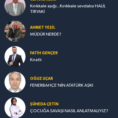
Kırıkkale aşığı...Kırıkkale sevdalısı HALİL
TİRYAKİ
AHMET YEŞİL
MÜDÜR NERDE?
FATIH GENÇER
Kıratlı
OĞUZ UÇAR
FENERBAHÇE’NİN ATATÜRK AŞKI
ŞÜHEDA ÇETİN
ÇOCUĞA SAVAŞI NASIL ANLATMALIYIZ?