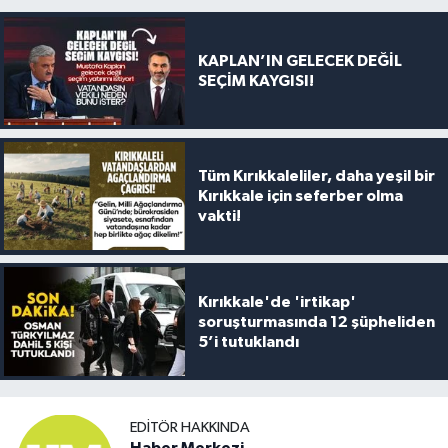
KAPLAN’IN GELECEK DEĞİL
SEÇİM KAYGISI!
Tüm Kırıkkaleliler, daha yeşil bir
Kırıkkale için seferber olma
vakti!
Kırıkkale'de 'irtikap'
soruşturmasında 12 şüpheliden
5’i tutuklandı
EDITÖR HAKKINDA
Haber Merkezi