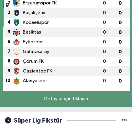
2
Erzurumspor FK
0
0
3
Başakşehir
0
0
4
Kocaelispor
0
0
5
Beşiktaş
0
0
6
Eyüpspor
0
0
7
Galatasaray
0
0
8
Çorum FK
0
0
9
Gaziantep FK
0
0
10
Alanyaspor
0
0
Detaylar için tıklayın
Süper Lig Fikstür