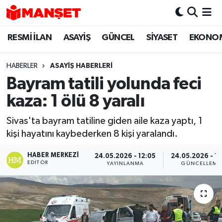
RESMİ İLAN
ASAYİŞ
GÜNCEL
SİYASET
EKONO
Hava Durumu
Trafik Durumu
HABERLER
ASAYİŞ HABERLERİ
Bayram tatili yolunda feci
Süper Lig Puan Durumu ve Fikstür
kaza: 1 ölü 8 yaralı
Tüm Manşetler
Sivas'ta bayram tatiline giden aile kaza yaptı, 1
kişi hayatını kaybederken 8 kişi yaralandı.
Son Dakika Haberleri
HABER MERKEZI
24.05.2026 - 12:05
24.05.2026 - 17
Haber Arşivi
EDITÖR
YAYINLANMA
GÜNCELLEME