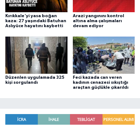
Kırıkkale'yi yasa boğan
Arazi yangınını kontrol
kaza: 27 yaşındaki Batuhan
altına alma çalışmaları
Aslıyüce hayatını kaybetti
devam ediyor
Düzenlen uygulamada 325
Feci kazada can veren
kişi sorgulandı
kadının cenazesi sıkıştığı
araçtan güçlükle çıkarıldı