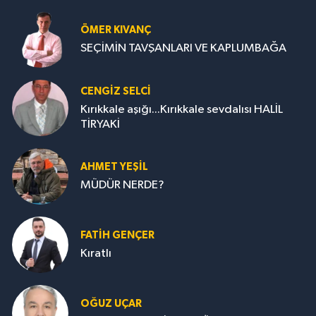
ÖMER KIVANÇ
SEÇİMİN TAVŞANLARI VE KAPLUMBAĞA
CENGİZ SELCİ
Kırıkkale aşığı...Kırıkkale sevdalısı HALİL
TİRYAKİ
AHMET YEŞİL
MÜDÜR NERDE?
FATIH GENÇER
Kıratlı
OĞUZ UÇAR