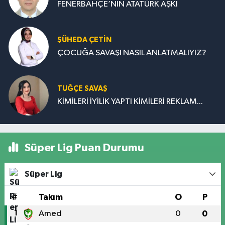
FENERBAHÇE’NİN ATATÜRK AŞKI
ŞÜHEDA ÇETİN
ÇOCUĞA SAVAŞI NASIL ANLATMALIYIZ?
TUĞÇE SAVAŞ
KİMİLERİ İYİLİK YAPTI KİMİLERİ REKLAM...
Süper Lig Puan Durumu
Süper Lig
#
Takım
O
P
1
Amed
0
0