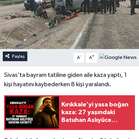
Paylaş
-
+
A
A
Sivas'ta bayram tatiline giden aile kaza yaptı, 1
kişi hayatını kaybederken 8 kişi yaralandı.
Kırıkkale'yi yasa boğan
kaza: 27 yaşındaki
Batuhan Aslıyüce
hayatını kaybetti