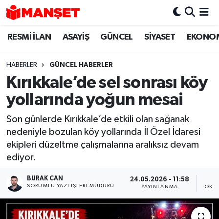
RESMİ İLAN
ASAYİŞ
GÜNCEL
SİYASET
EKONO
Hava Durumu
Trafik Durumu
HABERLER
GÜNCEL HABERLER
Kırıkkale’de sel sonrası köy
Süper Lig Puan Durumu ve Fikstür
yollarında yoğun mesai
Tüm Manşetler
Son günlerde Kırıkkale’de etkili olan sağanak
nedeniyle bozulan köy yollarında İl Özel İdaresi
Son Dakika Haberleri
ekipleri düzeltme çalışmalarına aralıksız devam
ediyor.
Haber Arşivi
BURAK CAN
24.05.2026 - 11:58
SORUMLU YAZI İŞLERI MÜDÜRÜ
YAYINLANMA
OKUN