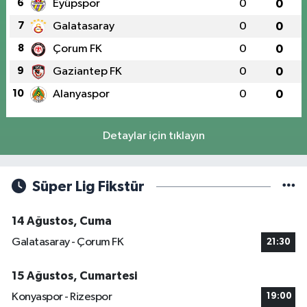
6
Eyüpspor
0
0
7
Galatasaray
0
0
8
Çorum FK
0
0
9
Gaziantep FK
0
0
10
Alanyaspor
0
0
Detaylar için tıklayın
Süper Lig Fikstür
14 Ağustos, Cuma
Galatasaray - Çorum FK
21:30
15 Ağustos, Cumartesi
Konyaspor - Rizespor
19:00