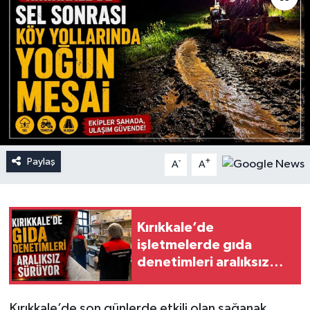
Paylaş
-
+
A
A
Kırıkkale’de
işletmelerde gıda
denetimleri aralıksız
sürüyor
Kırıkkale’de son günlerde etkili olan sağanak