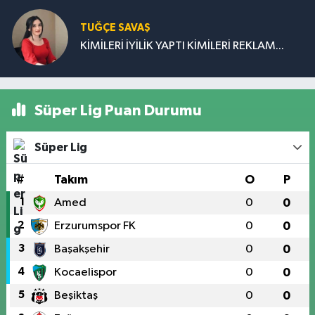
TUĞÇE SAVAŞ
KİMİLERİ İYİLİK YAPTI KİMİLERİ REKLAM...
Süper Lig Puan Durumu
Süper Lig
#
Takım
O
P
1
Amed
0
0
2
Erzurumspor FK
0
0
3
Başakşehir
0
0
4
Kocaelispor
0
0
5
Beşiktaş
0
0