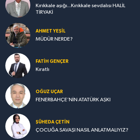
Kırıkkale aşığı...Kırıkkale sevdalısı HALİL
TİRYAKİ
AHMET YEŞİL
MÜDÜR NERDE?
FATIH GENÇER
Kıratlı
OĞUZ UÇAR
FENERBAHÇE’NİN ATATÜRK AŞKI
ŞÜHEDA ÇETİN
ÇOCUĞA SAVAŞI NASIL ANLATMALIYIZ?