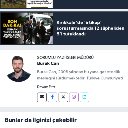
Kırıkkale'de 'irtikap'
soruşturmasında 12 şüpheliden
5’i tutuklandı
SORUMLU YAZI İŞLERI MÜDÜRÜ
Burak Can
Burak Can, 2008 yılından bu yana gazetecilik
mesleğini sürdürmektedir. Türkiye Cumhuriyeti
Cumhurbaşkanlığı İletişim Başkanlığı
Devam Et
tarafından verilen Basın Kartı sahibidir. 2019-
2026 yılları arasında Demirören Haber Ajansı
(DHA) Kırıkkale Muhabiri olarak görev yapan
Burak Can, meslek hayatına 2026 yılından
itibaren Anadolu Ajansı (AA) Kırıkkale Muhabiri
Bunlar da ilginizi çekebilir
olarak sürdürmektedir.