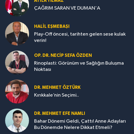
ATILA YILMAZ
ÇAĞRIM SARAN VE DUMAN'A
HALIL EŞMEBAŞI
Play-Off öncesi, tarihten gelen sese kulak
verin!
OP. DR. NECIP SEFA ÖZDEN
Rinoplasti: Görünüm ve Sağlığın Buluşma
Noktası
DR. MEHMET ÖZTÜRK
Kırıkkale’nin Seçimi..
DR. MEHMET EFE NAMLI
Bahar Dönemi Geldi, Çattı! Anne Adayları
Bu Dönemde Nelere Dikkat Etmeli?