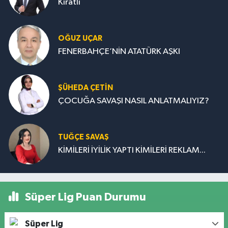
Kıratlı
OĞUZ UÇAR
FENERBAHÇE’NİN ATATÜRK AŞKI
ŞÜHEDA ÇETİN
ÇOCUĞA SAVAŞI NASIL ANLATMALIYIZ?
TUĞÇE SAVAŞ
KİMİLERİ İYİLİK YAPTI KİMİLERİ REKLAM...
Süper Lig Puan Durumu
Süper Lig