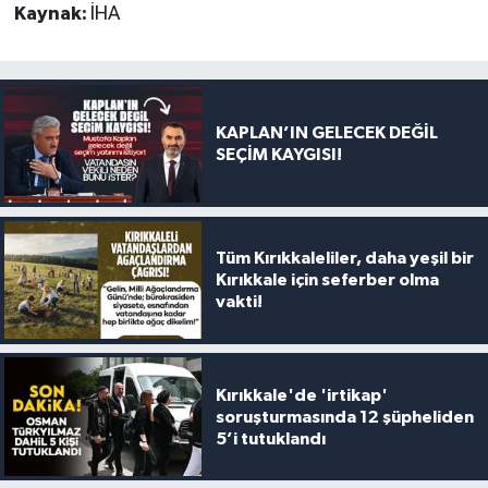
Kaynak:
İHA
KAPLAN’IN GELECEK DEĞİL
SEÇİM KAYGISI!
Tüm Kırıkkaleliler, daha yeşil bir
Kırıkkale için seferber olma
vakti!
Kırıkkale'de 'irtikap'
soruşturmasında 12 şüpheliden
5’i tutuklandı