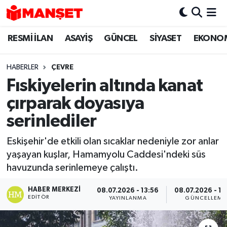
RESMİ İLAN
ASAYİŞ
GÜNCEL
SİYASET
EKONO
Hava Durumu
Trafik Durumu
HABERLER
ÇEVRE
Fıskiyelerin altında kanat
Süper Lig Puan Durumu ve Fikstür
çırparak doyasıya
Tüm Manşetler
serinlediler
Eskişehir'de etkili olan sıcaklar nedeniyle zor anlar
Son Dakika Haberleri
yaşayan kuşlar, Hamamyolu Caddesi'ndeki süs
havuzunda serinlemeye çalıştı.
Haber Arşivi
HABER MERKEZI
08.07.2026 - 13:56
08.07.2026 - 16
EDITÖR
YAYINLANMA
GÜNCELLEME