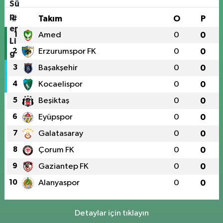
#
Takım
O
P
1
Amed
0
0
2
Erzurumspor FK
0
0
3
Başakşehir
0
0
4
Kocaelispor
0
0
5
Beşiktaş
0
0
6
Eyüpspor
0
0
7
Galatasaray
0
0
8
Çorum FK
0
0
9
Gaziantep FK
0
0
10
Alanyaspor
0
0
Detaylar için tıklayın