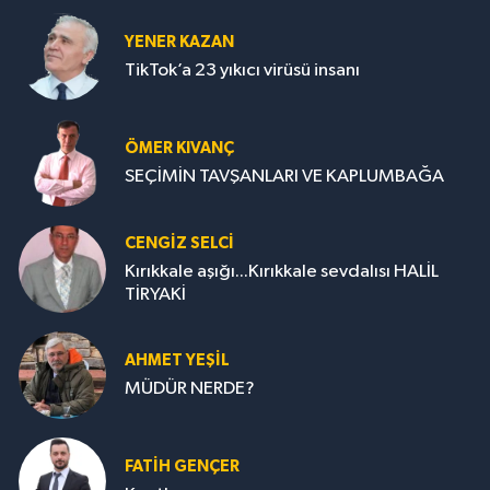
YENER KAZAN
TikTok’a 23 yıkıcı virüsü insanı
ÖMER KIVANÇ
SEÇİMİN TAVŞANLARI VE KAPLUMBAĞA
CENGİZ SELCİ
Kırıkkale aşığı...Kırıkkale sevdalısı HALİL
TİRYAKİ
AHMET YEŞİL
MÜDÜR NERDE?
FATIH GENÇER