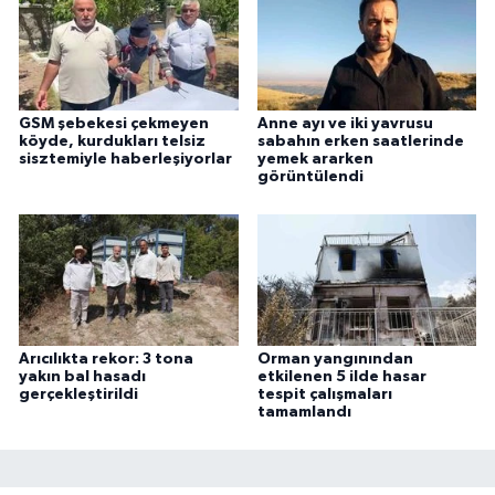
GSM şebekesi çekmeyen
Anne ayı ve iki yavrusu
köyde, kurdukları telsiz
sabahın erken saatlerinde
sisztemiyle haberleşiyorlar
yemek ararken
görüntülendi
Arıcılıkta rekor: 3 tona
Orman yangınından
yakın bal hasadı
etkilenen 5 ilde hasar
gerçekleştirildi
tespit çalışmaları
tamamlandı