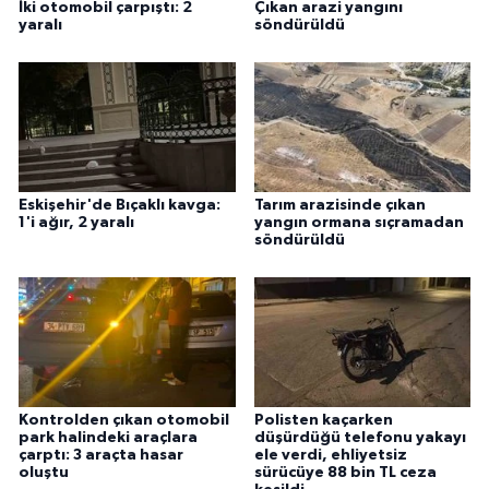
İki otomobil çarpıştı: 2
Çıkan arazi yangını
yaralı
söndürüldü
Eskişehir'de Bıçaklı kavga:
Tarım arazisinde çıkan
1'i ağır, 2 yaralı
yangın ormana sıçramadan
söndürüldü
Kontrolden çıkan otomobil
Polisten kaçarken
park halindeki araçlara
düşürdüğü telefonu yakayı
çarptı: 3 araçta hasar
ele verdi, ehliyetsiz
oluştu
sürücüye 88 bin TL ceza