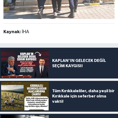
Kaynak:
İHA
KAPLAN’IN GELECEK DEĞİL
SEÇİM KAYGISI!
Tüm Kırıkkaleliler, daha yeşil bir
Kırıkkale için seferber olma
vakti!