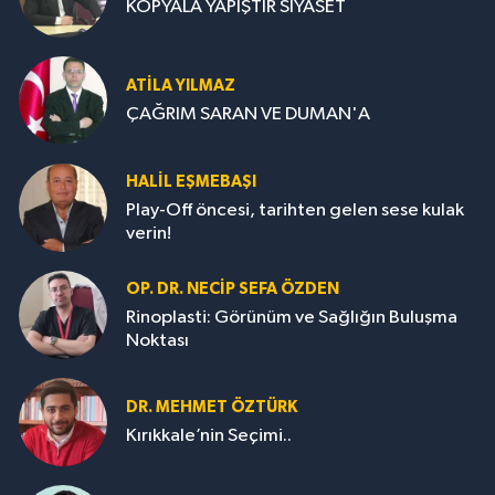
KOPYALA YAPIŞTIR SİYASET
ATILA YILMAZ
ÇAĞRIM SARAN VE DUMAN'A
HALIL EŞMEBAŞI
Play-Off öncesi, tarihten gelen sese kulak
verin!
OP. DR. NECIP SEFA ÖZDEN
Rinoplasti: Görünüm ve Sağlığın Buluşma
Noktası
DR. MEHMET ÖZTÜRK
Kırıkkale’nin Seçimi..