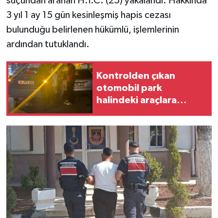
suçundan aranan H.İ.C. (25) yakalandı. Hakkında
3 yıl 1 ay 15 gün kesinleşmiş hapis cezası
bulunduğu belirlenen hükümlü, işlemlerinin
ardından tutuklandı.
Kontrolden çıkan
otomobil park
halindeki araçlara
çarptı: 3 araçta hasar
oluştu