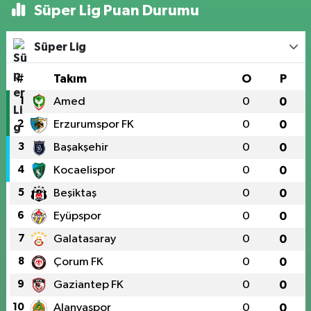
Süper Lig Puan Durumu
Süper Lig
#
Takım
O
P
1
Amed
0
0
2
Erzurumspor FK
0
0
3
Başakşehir
0
0
4
Kocaelispor
0
0
5
Beşiktaş
0
0
6
Eyüpspor
0
0
7
Galatasaray
0
0
8
Çorum FK
0
0
9
Gaziantep FK
0
0
10
Alanyaspor
0
0