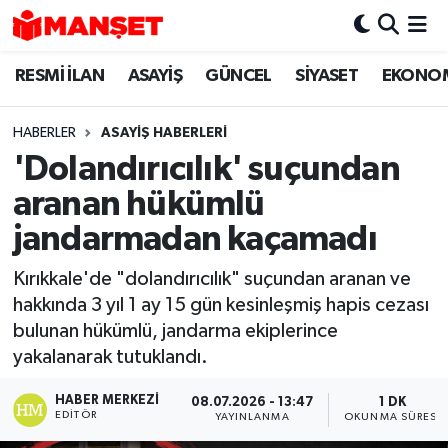
RESMİ İLAN
ASAYİŞ
GÜNCEL
SİYASET
EKONO
Hava Durumu
Trafik Durumu
HABERLER
ASAYİŞ HABERLERİ
'Dolandırıcılık' suçundan
Süper Lig Puan Durumu ve Fikstür
aranan hükümlü
Tüm Manşetler
jandarmadan kaçamadı
Kırıkkale'de "dolandırıcılık" suçundan aranan ve
Son Dakika Haberleri
hakkında 3 yıl 1 ay 15 gün kesinleşmiş hapis cezası
bulunan hükümlü, jandarma ekiplerince
Haber Arşivi
yakalanarak tutuklandı.
HABER MERKEZI
08.07.2026 - 13:47
1 DK
EDITÖR
YAYINLANMA
OKUNMA SÜRESI