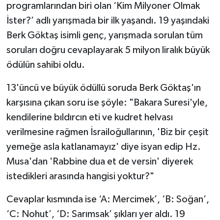
programlarından biri olan ‘Kim Milyoner Olmak
İster?’ adlı yarışmada bir ilk yaşandı. 19 yaşındaki
Berk Göktaş isimli genç, yarışmada sorulan tüm
soruları doğru cevaplayarak 5 milyon liralık büyük
ödülün sahibi oldu.
13'üncü ve büyük ödüllü soruda Berk Göktaş'ın
karşısına çıkan soru ise şöyle: "Bakara Suresi'yle,
kendilerine bıldırcın eti ve kudret helvası
verilmesine rağmen İsrailoğullarının, 'Biz bir çeşit
yemeğe asla katlanamayız' diye isyan edip Hz.
Musa'dan 'Rabbine dua et de versin' diyerek
istedikleri arasında hangisi yoktur?"
Cevaplar kısmında ise ‘A: Mercimek’, ‘B: Soğan’,
‘C: Nohut’, ‘D: Sarımsak’ şıkları yer aldı. 19