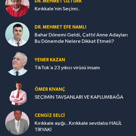
DR. MEHMET ÖZTÜRK
Kırıkkale’nin Seçimi..
DR. MEHMET EFE NAMLI
Bahar Dönemi Geldi, Çattı! Anne Adayları
Bu Dönemde Nelere Dikkat Etmeli?
YENER KAZAN
TikTok’a 23 yıkıcı virüsü insanı
ÖMER KIVANÇ
SEÇİMİN TAVŞANLARI VE KAPLUMBAĞA
CENGİZ SELCİ
Kırıkkale aşığı...Kırıkkale sevdalısı HALİL
TİRYAKİ