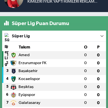
KİMİLERİ İYİLİK YAPTI KİMİLERİ REKLAM...
Süper Lig Puan Durumu
Süper Lig
#
Takım
O
P
1
Amed
0
0
2
Erzurumspor FK
0
0
3
Başakşehir
0
0
4
Kocaelispor
0
0
5
Beşiktaş
0
0
6
Eyüpspor
0
0
7
Galatasaray
0
0