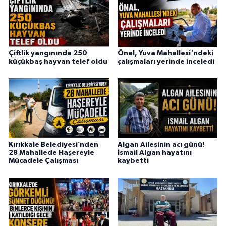
Çiftlik yangınında 250
Önal, Yuva Mahallesi'ndeki
küçükbaş hayvan telef oldu
çalışmaları yerinde inceledi
Kırıkkale Belediyesi’nden
Algan Ailesinin acı günü!
28 Mahallede Haşereyle
İsmail Algan hayatını
Mücadele Çalışması
kaybetti