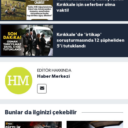
Kırıkkale için seferber olma
vakti!
Kırıkkale'de 'irtikap'
soruşturmasında 12 şüpheliden
5’i tutuklandı
EDITÖR HAKKINDA
Haber Merkezi
Bunlar da ilginizi çekebilir