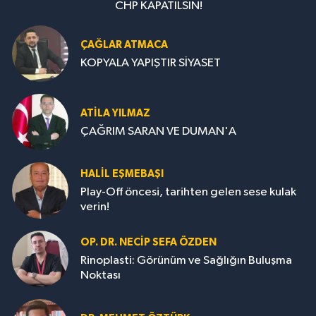
CHP KAPATILSIN!
ÇAĞLAR ATMACA
KOPYALA YAPIŞTIR SİYASET
ATILA YILMAZ
ÇAĞRIM SARAN VE DUMAN'A
HALIL EŞMEBAŞI
Play-Off öncesi, tarihten gelen sese kulak
verin!
OP. DR. NECIP SEFA ÖZDEN
Rinoplasti: Görünüm ve Sağlığın Buluşma
Noktası