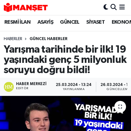
RESMİ İLAN
ASAYİŞ
GÜNCEL
SİYASET
EKONO
Hava Durumu
Trafik Durumu
HABERLER
GÜNCEL HABERLER
Yarışma tarihinde bir ilk! 19
Süper Lig Puan Durumu ve Fikstür
yaşındaki genç 5 milyonluk
Tüm Manşetler
soruyu doğru bildi!
Son Dakika Haberleri
HABER MERKEZI
25.03.2024 - 13:24
26.03.2024 - 13
EDITÖR
YAYINLANMA
GÜNCELLEME
Haber Arşivi