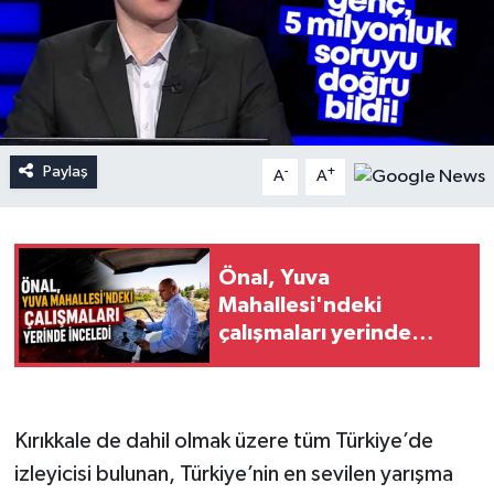
Paylaş
-
+
A
A
Önal, Yuva
Mahallesi'ndeki
çalışmaları yerinde
inceledi
Kırıkkale de dahil olmak üzere tüm Türkiye’de
izleyicisi bulunan, Türkiye’nin en sevilen yarışma