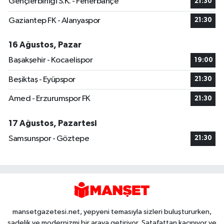
Gençlerbirliği S.K. - Fenerbahçe
21:30
Gaziantep FK - Alanyaspor
21:30
16 Ağustos, Pazar
Başakşehir - Kocaelispor
19:00
Beşiktaş - Eyüpspor
21:30
Amed - Erzurumspor FK
21:30
17 Ağustos, Pazartesi
Samsunspor - Göztepe
21:30
mansetgazetesi.net, yepyeni temasıyla sizleri buluştururken,
sadelik ve modernizmi bir araya getiriyor. Şatafattan kaçınıyor ve