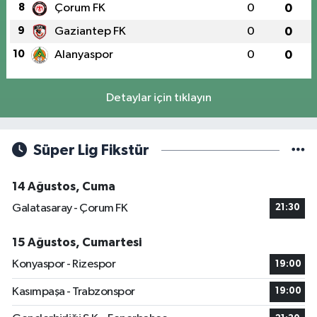
8
Çorum FK
0
0
9
Gaziantep FK
0
0
10
Alanyaspor
0
0
Detaylar için tıklayın
Süper Lig Fikstür
14 Ağustos, Cuma
Galatasaray - Çorum FK
21:30
15 Ağustos, Cumartesi
Konyaspor - Rizespor
19:00
Kasımpaşa - Trabzonspor
19:00