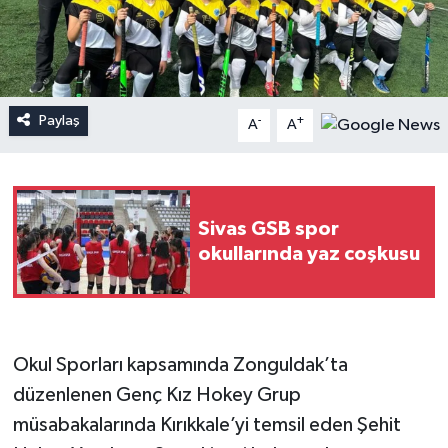
Paylaş
-
+
A
A
Sivas GSB spor
okullarında yaz coşkusu
Okul Sporları kapsamında Zonguldak’ta
düzenlenen Genç Kız Hokey Grup
müsabakalarında Kırıkkale’yi temsil eden Şehit