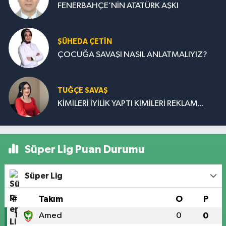
FENERBAHÇE’NİN ATATÜRK AŞKI
ŞÜHEDA ÇETİN
ÇOCUĞA SAVAŞI NASIL ANLATMALIYIZ?
TUĞÇE SAVAŞ
KİMİLERİ İYİLİK YAPTI KİMİLERİ REKLAM...
Süper Lig Puan Durumu
Süper Lig
#
Takım
O
P
1
Amed
0
0