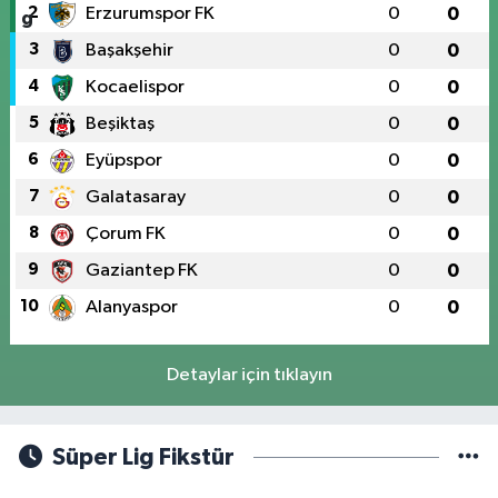
2
Erzurumspor FK
0
0
3
Başakşehir
0
0
4
Kocaelispor
0
0
5
Beşiktaş
0
0
6
Eyüpspor
0
0
7
Galatasaray
0
0
8
Çorum FK
0
0
9
Gaziantep FK
0
0
10
Alanyaspor
0
0
Detaylar için tıklayın
Süper Lig Fikstür