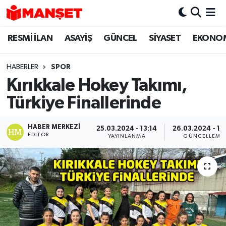
RESMİ İLAN
ASAYİŞ
GÜNCEL
SİYASET
EKONO
Hava Durumu
Trafik Durumu
HABERLER
SPOR
Kırıkkale Hokey Takımı,
Süper Lig Puan Durumu ve Fikstür
Türkiye Finallerinde
Tüm Manşetler
HABER MERKEZI
25.03.2024 - 13:14
26.03.2024 - 13
EDITÖR
YAYINLANMA
GÜNCELLEME
Son Dakika Haberleri
Haber Arşivi