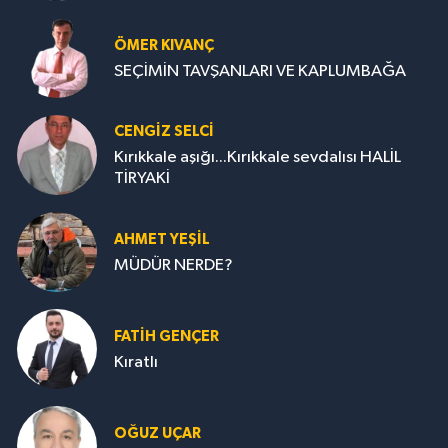
ÖMER KIVANÇ
SEÇİMİN TAVŞANLARI VE KAPLUMBAĞA
CENGİZ SELCİ
Kırıkkale aşığı...Kırıkkale sevdalısı HALİL
TİRYAKİ
AHMET YEŞİL
MÜDÜR NERDE?
FATIH GENÇER
Kıratlı
OĞUZ UÇAR