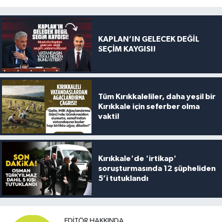
KAPLAN’IN GELECEK DEĞİL
SEÇİM KAYGISI!
Tüm Kırıkkaleliler, daha yeşil bir
Kırıkkale için seferber olma
vakti!
Kırıkkale'de 'irtikap'
soruşturmasında 12 şüpheliden
5’i tutuklandı
EDITÖR HAKKINDA