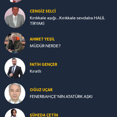
CENGİZ SELCİ
Kırıkkale aşığı...Kırıkkale sevdalısı HALİL
TİRYAKİ
AHMET YEŞİL
MÜDÜR NERDE?
FATIH GENÇER
Kıratlı
OĞUZ UÇAR
FENERBAHÇE’NİN ATATÜRK AŞKI
ŞÜHEDA ÇETİN