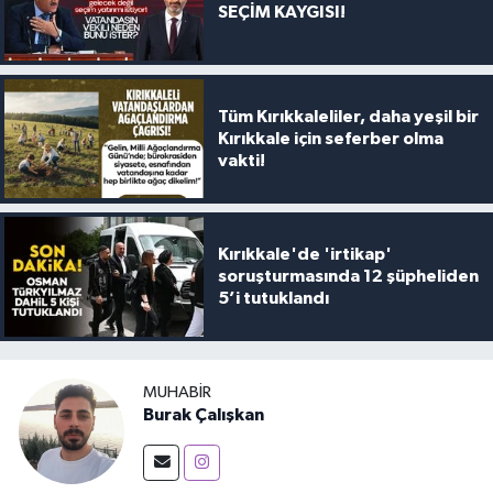
SEÇİM KAYGISI!
Tüm Kırıkkaleliler, daha yeşil bir
Kırıkkale için seferber olma
vakti!
Kırıkkale'de 'irtikap'
soruşturmasında 12 şüpheliden
5’i tutuklandı
MUHABIR
Burak Çalışkan