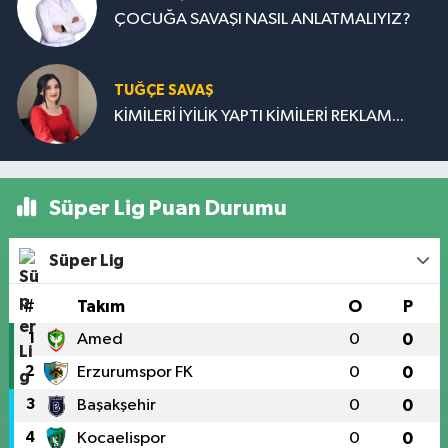
ÇOCUĞA SAVAŞI NASIL ANLATMALIYIZ?
TUĞÇE SAVAŞ
KİMİLERİ İYİLİK YAPTI KİMİLERİ REKLAM...
Süper Lig Puan Durumu
Süper Lig
#
Takım
O
P
1
Amed
0
0
2
Erzurumspor FK
0
0
3
Başakşehir
0
0
4
Kocaelispor
0
0