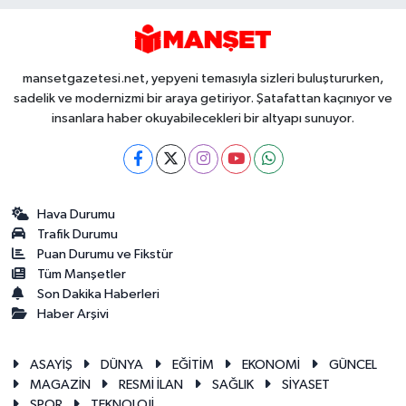
mansetgazetesi.net, yepyeni temasıyla sizleri buluştururken,
sadelik ve modernizmi bir araya getiriyor. Şatafattan kaçınıyor ve
insanlara haber okuyabilecekleri bir altyapı sunuyor.
Hava Durumu
Trafik Durumu
Puan Durumu ve Fikstür
Tüm Manşetler
Son Dakika Haberleri
Haber Arşivi
ASAYİŞ
DÜNYA
EĞİTİM
EKONOMİ
GÜNCEL
MAGAZİN
RESMİ İLAN
SAĞLIK
SİYASET
SPOR
TEKNOLOJİ