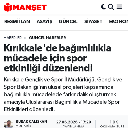
RESMİ İLAN
ASAYİŞ
GÜNCEL
SİYASET
EKONO
Hava Durumu
Trafik Durumu
HABERLER
GÜNCEL HABERLER
Kırıkkale'de bağımlılıkla
Süper Lig Puan Durumu ve Fikstür
mücadele için spor
Tüm Manşetler
etkinliği düzenlendi
Kırıkkale Gençlik ve Spor İl Müdürlüğü, Gençlik ve
Son Dakika Haberleri
Spor Bakanlığı'nın ulusal projeleri kapsamında
bağımlılıkla mücadelede farkındalık oluşturmak
Haber Arşivi
amacıyla Uluslararası Bağımlılıkla Mücadele Spor
Etkinlikleri düzenledi.
BURAK ÇALIŞKAN
27.06.2026 - 17:29
1 DK
MUHABIR
YAYINLANMA
OKUNMA SÜRESI