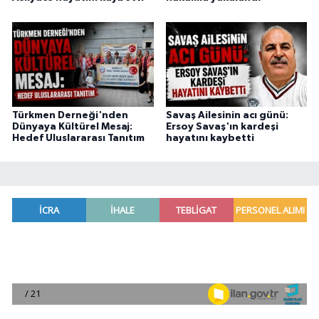
Türkmen Derneği'nden
Savaş Ailesinin acı günü:
Dünyaya Kültürel Mesaj:
Ersoy Savaş'ın kardeşi
Hedef Uluslararası Tanıtım
hayatını kaybetti