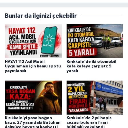
Bunlar da ilginizi çekebilir
HAYAT 112 Acil Mobil
Kırıkkale'de iki otomobil
Uygulaması için kamu spotu
kafa kafaya çarpıştı: 5
yayınlandı
yaralı
Kırıkkale'yi yasa boğan
Kırıkkale’de 2 yıl hapis
kaza: 27 yaşındaki Batuhan
cezası bulunan firari
Aslıyüce hayatını kaybetti
hükümlü yakalandı