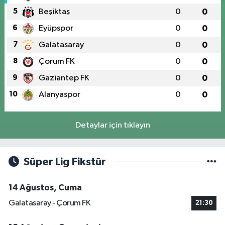
5
Beşiktaş
0
0
6
Eyüpspor
0
0
7
Galatasaray
0
0
8
Çorum FK
0
0
9
Gaziantep FK
0
0
10
Alanyaspor
0
0
Detaylar için tıklayın
Süper Lig Fikstür
14 Ağustos, Cuma
Galatasaray - Çorum FK
21:30