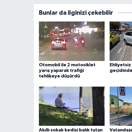
Bunlar da ilginizi çekebilir
Otomobil ile 2 motosiklet
Ehliyetsiz
yarış yaparak trafiği
geçidinde
tehlikeye düşürdü
Akıllı sokak kedisi balık tutan
Vatandaşı