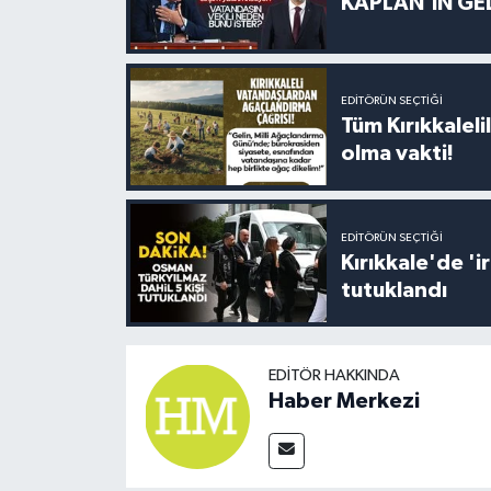
KAPLAN’IN GEL
EDITÖRÜN SEÇTIĞI
Tüm Kırıkkalelil
olma vakti!
EDITÖRÜN SEÇTIĞI
Kırıkkale'de '
tutuklandı
EDITÖR HAKKINDA
Haber Merkezi