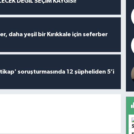
ECEK DEĞİL SEÇİM KAYGISI!
er, daha yeşil bir Kırıkkale için seferber
irtikap' soruşturmasında 12 şüpheliden 5’i