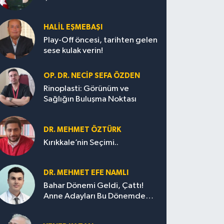
HALIL EŞMEBAŞI
Play-Off öncesi, tarihten gelen
sese kulak verin!
OP. DR. NECIP SEFA ÖZDEN
Rinoplasti: Görünüm ve
Sağlığın Buluşma Noktası
DR. MEHMET ÖZTÜRK
Kırıkkale’nin Seçimi..
DR. MEHMET EFE NAMLI
Bahar Dönemi Geldi, Çattı!
Anne Adayları Bu Dönemde
Nelere Dikkat Etmeli?