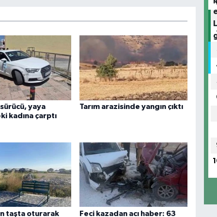
 sürücü, yaya
Tarım arazisinde yangın çıktı
ki kadına çarptı
1
n taşta oturarak
Feci kazadan acı haber: 63