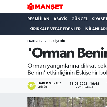
Hava Durumu
RESMİ İLAN
ASAYİŞ
GÜNCEL
SİYASE
KIRIKKALE VEFAT EDENLER
İŞ İLANLARI
Trafik Durumu
HABERLER
ESKIŞEHIR
Süper Lig Puan Durumu ve Fikstür
'Orman Benim
Tüm Manşetler
Orman yangınlarına dikkat çekme
Son Dakika Haberleri
Benim' etkinliğinin Eskişehir bö
Haber Arşivi
HABER MERKEZI
18.05.2026 - 16:48
EDITÖR
YAYINLANMA