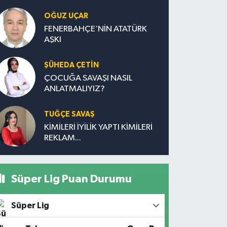
OĞUZ UÇAR
FENERBAHÇE’NİN ATATÜRK
AŞKI
ŞÜHEDA ÇETİN
ÇOCUĞA SAVAŞI NASIL
ANLATMALIYIZ?
TUĞÇE SAVAŞ
KİMİLERİ İYİLİK YAPTI KİMİLERİ
REKLAM...
Süper Lig Puan Durumu
Süper Lig