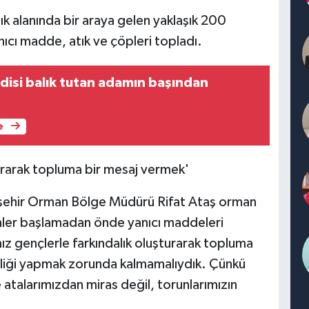
ık alanında bir araya gelen yaklaşık 200
ıcı madde, atık ve çöpleri topladı.
edisi balık tutan adamın başından
e
urarak topluma bir mesaj vermek'
skişehir Orman Bölge Müdürü Rifat Ataş orman
günler başlamadan önde yanıcı maddeleri
ız gençlerle farkındalık oluşturarak topluma
inliği yapmak zorunda kalmamalıydık. Çünkü
atalarımızdan miras değil, torunlarımızın