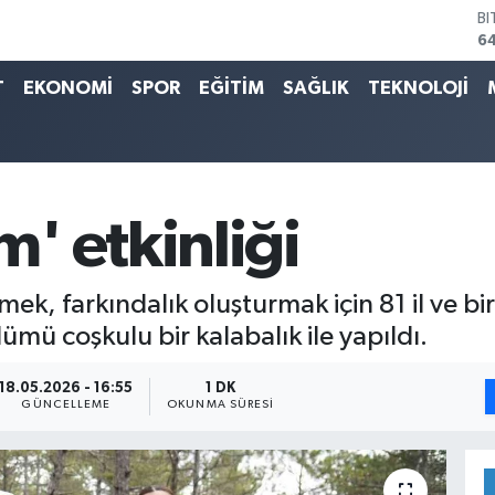
B
6
D
4
T
EKONOMİ
SPOR
EĞİTİM
SAĞLIK
TEKNOLOJİ
E
5
ST
6
G
65
' etkinliği
Bİ
13
k, farkındalık oluşturmak için 81 il ve b
lümü coşkulu bir kalabalık ile yapıldı.
18.05.2026 - 16:55
1 DK
GÜNCELLEME
OKUNMA SÜRESI