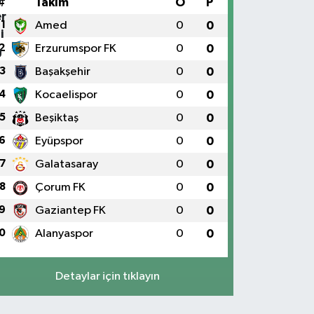
#
Takım
O
P
1
Amed
0
0
2
Erzurumspor FK
0
0
3
Başakşehir
0
0
4
Kocaelispor
0
0
5
Beşiktaş
0
0
6
Eyüpspor
0
0
7
Galatasaray
0
0
8
Çorum FK
0
0
9
Gaziantep FK
0
0
0
Alanyaspor
0
0
Detaylar için tıklayın