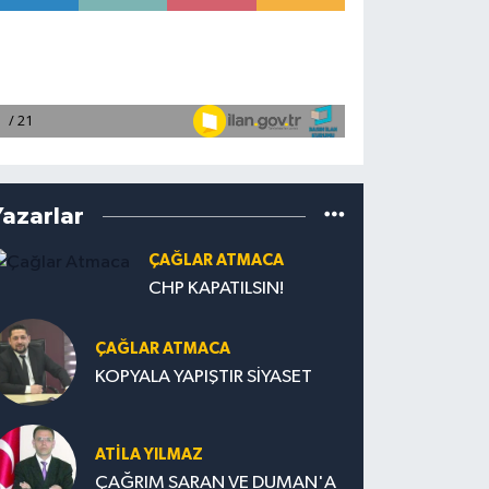
Yazarlar
ÇAĞLAR ATMACA
CHP KAPATILSIN!
ÇAĞLAR ATMACA
KOPYALA YAPIŞTIR SİYASET
ATILA YILMAZ
ÇAĞRIM SARAN VE DUMAN'A