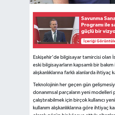
Savunma Sana
Programı ile 
güçlü bir viz
İçeriği Görüntül
Eskişehir'de bilgisayar tamircisi olan 
eski bilgisayarların kapsamlı bir bakım 
alışkanlıklarına farklı alanlarda ihtiya
Teknolojinin her geçen gün gelişmesiyl
donanımsal parçaların yeni modelleri p
çalıştırabilmek için birçok kullanıcı ye
kullanım alışkanlıklarına göre ihtiyaç k