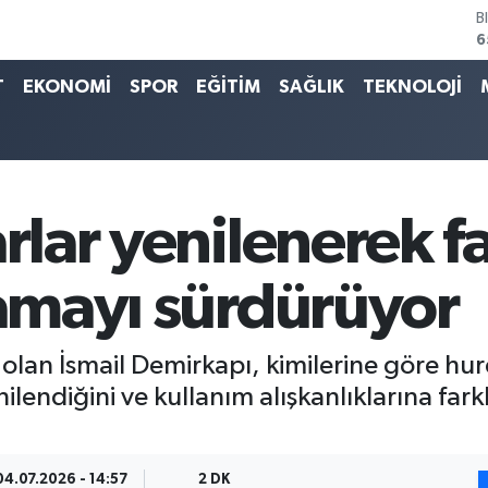
6
D
4
E
T
EKONOMİ
SPOR
EĞİTİM
SAĞLIK
TEKNOLOJİ
5
S
6
G
6
B
rlar yenilenerek fa
1
lamayı sürdürüyor
i olan İsmail Demirkapı, kimilerine göre hur
ilendiğini ve kullanım alışkanlıklarına fark
04.07.2026 - 14:57
2 DK