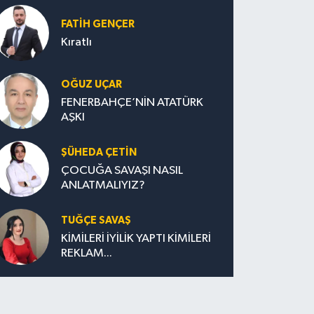
FATIH GENÇER
Kıratlı
OĞUZ UÇAR
FENERBAHÇE’NİN ATATÜRK
AŞKI
ŞÜHEDA ÇETİN
ÇOCUĞA SAVAŞI NASIL
ANLATMALIYIZ?
TUĞÇE SAVAŞ
KİMİLERİ İYİLİK YAPTI KİMİLERİ
REKLAM...