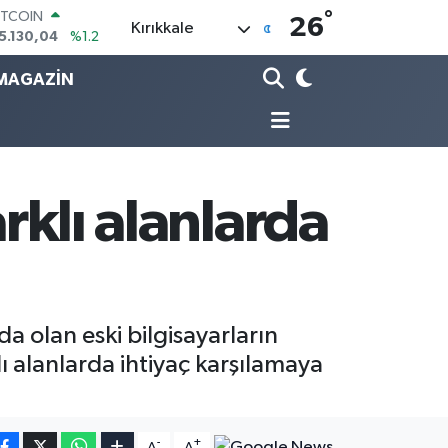
5.130,04
%1.2
°
26
Kırıkkale
OLAR
7,7106
%0.17
URO
MAGAZİN
5,1652
%0.27
TERLİN
4,4046
%0.35
RAM ALTIN
648.99
%2.59
İST100
rklı alanlarda
3.773
%-19
da olan eski bilgisayarların
lı alanlarda ihtiyaç karşılamaya
-
+
A
A