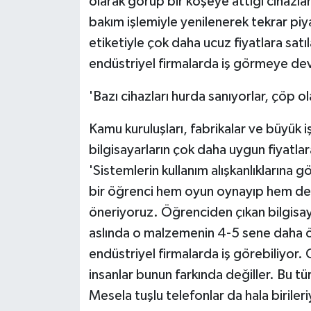
olarak görüp bir köşeye attığı cihazlar
bakım işlemiyle yenilenerek tekrar piy
etiketiyle çok daha ucuz fiyatlara satıl
endüstriyel firmalarda iş görmeye de
'Bazı cihazları hurda sanıyorlar, çöp o
Kamu kuruluşları, fabrikalar ve büyük i
bilgisayarların çok daha uygun fiyatlar
'Sistemlerin kullanım alışkanlıklarına 
bir öğrenci hem oyun oynayıp hem de 3
öneriyoruz. Öğrenciden çıkan bilgis
aslında o malzemenin 4-5 sene daha ö
endüstriyel firmalarda iş görebiliyor. O
insanlar bunun farkında değiller. Bu tü
Mesela tuşlu telefonlar da hala biri