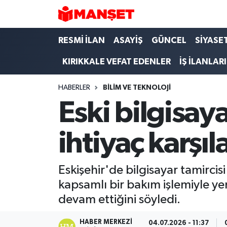
Hava Durumu
RESMİ İLAN
ASAYİŞ
GÜNCEL
SİYASE
KIRIKKALE VEFAT EDENLER
İŞ İLANLARI
Trafik Durumu
HABERLER
BILIM VE TEKNOLOJI
Süper Lig Puan Durumu ve Fikstür
Eski bilgisaya
Tüm Manşetler
ihtiyaç karşı
Son Dakika Haberleri
Haber Arşivi
Eskişehir'de bilgisayar tamircis
kapsamlı bir bakım işlemiyle yen
devam ettiğini söyledi.
HABER MERKEZI
04.07.2026 - 11:37