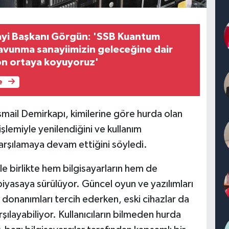
yi Başkanı Görgün: 'SSB Kuantum
savunma sanayiimizin geleceğine dair
yon ortaya koyuyoruz'
e
İsmail Demirkapı, kimilerine göre hurda olan
işlemiyle yenilendiğini ve kullanım
ç karşılamaya devam ettiğini söyledi.
e birlikte hem bilgisayarların hem de
iyasaya sürülüyor. Güncel oyun ve yazılımları
ni donanımları tercih ederken, eski cihazlar da
arşılayabiliyor. Kullanıcıların bilmeden hurda