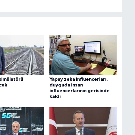
 simülatörü
Yapay zeka influencerları,
ecek
duyguda insan
influencerlarının gerisinde
kaldı