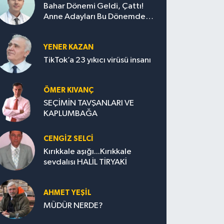
Bahar Dönemi Geldi, Çattı!
Anne Adayları Bu Dönemde
Nelere Dikkat Etmeli?
YENER KAZAN
TikTok’a 23 yıkıcı virüsü insanı
ÖMER KIVANÇ
SEÇİMİN TAVŞANLARI VE
KAPLUMBAĞA
CENGİZ SELCİ
Kırıkkale aşığı...Kırıkkale
sevdalısı HALİL TİRYAKİ
AHMET YEŞİL
MÜDÜR NERDE?