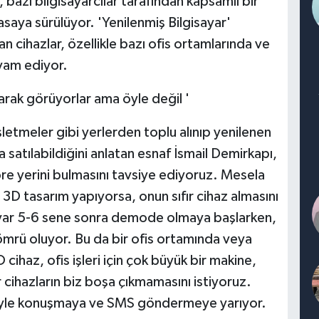
, bazı bilgisayarcılar tarafından kapsamlı bir
asaya sürülüyor. 'Yenilenmiş Bilgisayar'
an cihazlar, özellikle bazı ofis ortamlarında ve
vam ediyor.
larak görüyorlar ama öyle değil '
şletmeler gibi yerlerden toplu alınıp yenilenen
a satılabildiğini anlatan esnaf İsmail Demirkapı,
göre yerini bulmasını tavsiye ediyoruz. Mesela
D tasarım yapıyorsa, onun sıfır cihaz almasını
ayar 5-6 sene sonra demode olmaya başlarken,
mrü oluyor. Bu da bir ofis ortamında veya
 cihaz, ofis işleri için çok büyük bir makine,
r cihazların biz boşa çıkmamasını istiyoruz.
leriyle konuşmaya ve SMS göndermeye yarıyor.