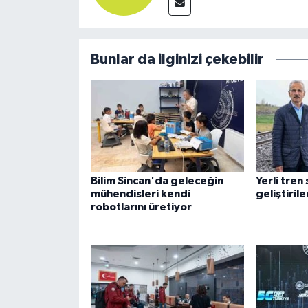
Bunlar da ilginizi çekebilir
Bilim Sincan'da geleceğin
Yerli tren
mühendisleri kendi
geliştiril
robotlarını üretiyor