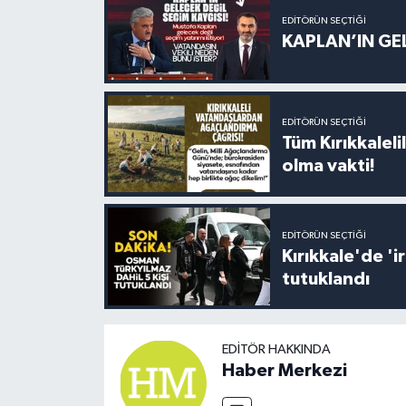
EDITÖRÜN SEÇTIĞI
KAPLAN’IN GEL
EDITÖRÜN SEÇTIĞI
Tüm Kırıkkalelil
olma vakti!
EDITÖRÜN SEÇTIĞI
Kırıkkale'de '
tutuklandı
EDITÖR HAKKINDA
Haber Merkezi