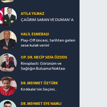
ATILA YILMAZ
ÇAĞRIM SARAN VE DUMAN'A
HALIL EŞMEBAŞI
Play-Off öncesi, tarihten gelen
sese kulak verin!
OP. DR. NECIP SEFA ÖZDEN
Rinoplasti: Görünüm ve
Sağlığın Buluşma Noktası
DR. MEHMET ÖZTÜRK
Kırıkkale’nin Seçimi..
DR. MEHMET EFE NAMLI