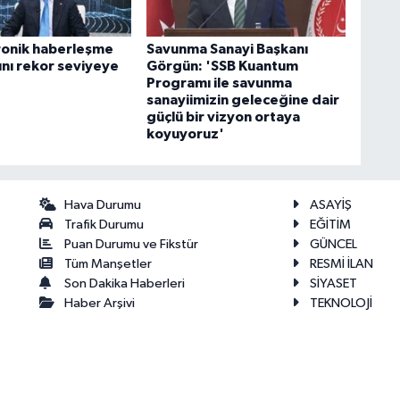
ronik haberleşme
Savunma Sanayi Başkanı
ını rekor seviyeye
Görgün: 'SSB Kuantum
Programı ile savunma
sanayiimizin geleceğine dair
güçlü bir vizyon ortaya
koyuyoruz'
Hava Durumu
ASAYİŞ
Trafik Durumu
EĞİTİM
Puan Durumu ve Fikstür
GÜNCEL
Tüm Manşetler
RESMİ İLAN
Son Dakika Haberleri
SİYASET
Haber Arşivi
TEKNOLOJİ