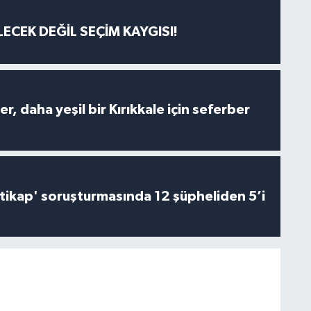
ECEK DEĞİL SEÇİM KAYGISI!
er, daha yeşil bir Kırıkkale için seferber
irtikap' soruşturmasında 12 şüpheliden 5’i