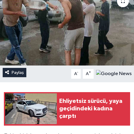
Paylaş
-
+
A
A
Ehliyetsiz sürücü, yaya
geçidindeki kadına
çarptı