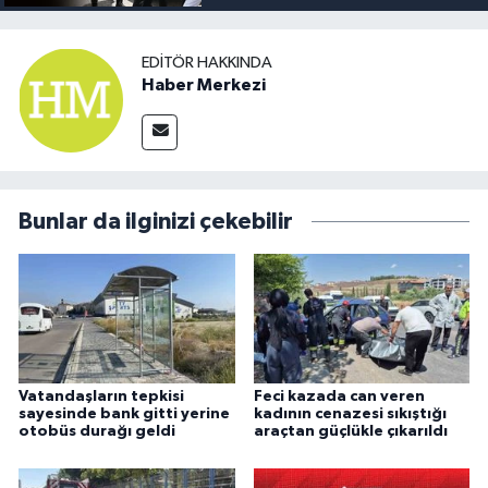
EDITÖR HAKKINDA
Haber Merkezi
Bunlar da ilginizi çekebilir
Vatandaşların tepkisi
Feci kazada can veren
sayesinde bank gitti yerine
kadının cenazesi sıkıştığı
otobüs durağı geldi
araçtan güçlükle çıkarıldı