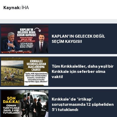
Kaynak:
İHA
KAPLAN’IN GELECEK DEĞİL
SEÇİM KAYGISI!
Tüm Kırıkkaleliler, daha yeşil bir
Kırıkkale için seferber olma
vakti!
Kırıkkale'de 'irtikap'
soruşturmasında 12 şüpheliden
5’i tutuklandı