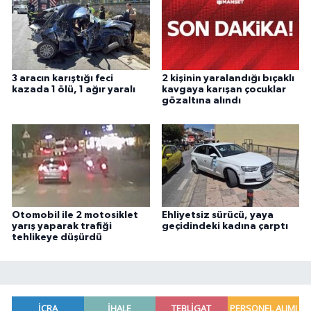
3 aracın karıştığı feci
2 kişinin yaralandığı bıçaklı
kazada 1 ölü, 1 ağır yaralı
kavgaya karışan çocuklar
gözaltına alındı
Otomobil ile 2 motosiklet
Ehliyetsiz sürücü, yaya
yarış yaparak trafiği
geçidindeki kadına çarptı
tehlikeye düşürdü