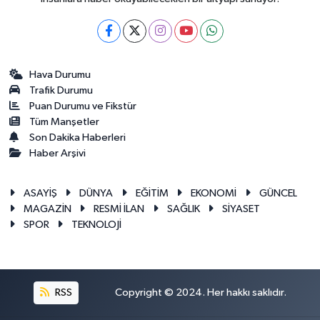
Hava Durumu
Trafik Durumu
Puan Durumu ve Fikstür
Tüm Manşetler
Son Dakika Haberleri
Haber Arşivi
ASAYİŞ
DÜNYA
EĞİTİM
EKONOMİ
GÜNCEL
MAGAZİN
RESMİ İLAN
SAĞLIK
SİYASET
SPOR
TEKNOLOJİ
RSS
Copyright © 2024. Her hakkı saklıdır.