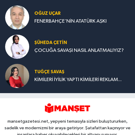
OĞUZ UÇAR
FENERBAHÇE’NİN ATATÜRK AŞKI
ŞÜHEDA ÇETİN
ÇOCUĞA SAVAŞI NASIL ANLATMALIYIZ?
TUĞÇE SAVAŞ
KİMİLERİ İYİLİK YAPTI KİMİLERİ REKLAM...
mansetgazetesi.net, yepyeni temasıyla sizleri buluştururken,
sadelik ve modernizmi bir araya getiriyor. Şatafattan kaçınıyor ve
insanlara haber okuyabilecekleri bir altyapı sunuyor.