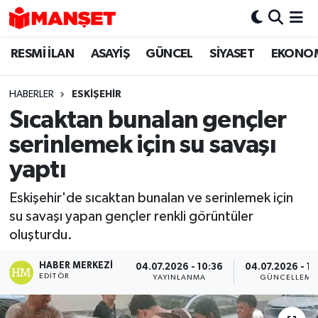
RESMİ İLAN
ASAYİŞ
GÜNCEL
SİYASET
EKONO
Hava Durumu
Trafik Durumu
HABERLER
ESKIŞEHIR
Sıcaktan bunalan gençler
Süper Lig Puan Durumu ve Fikstür
serinlemek için su savaşı
Tüm Manşetler
yaptı
Eskişehir'de sıcaktan bunalan ve serinlemek için
Son Dakika Haberleri
su savaşı yapan gençler renkli görüntüler
oluşturdu.
Haber Arşivi
HABER MERKEZI
04.07.2026 - 10:36
04.07.2026 - 14
EDITÖR
YAYINLANMA
GÜNCELLEME