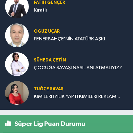
FATIH GENÇER
Kıratlı
OĞUZ UÇAR
FENERBAHÇE’NİN ATATÜRK AŞKI
ŞÜHEDA ÇETİN
ÇOCUĞA SAVAŞI NASIL ANLATMALIYIZ?
TUĞÇE SAVAŞ
KİMİLERİ İYİLİK YAPTI KİMİLERİ REKLAM...
Süper Lig Puan Durumu