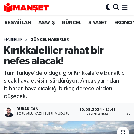
RESMİ İLAN
ASAYİŞ
GÜNCEL
SİYASET
EKONO
Hava Durumu
Trafik Durumu
HABERLER
GÜNCEL HABERLER
Kırıkkaleliler rahat bir
Süper Lig Puan Durumu ve Fikstür
nefes alacak!
Tüm Manşetler
Tüm Türkiye’de olduğu gibi Kırıkkale’de bunaltıcı
sıcak hava etkisini sürdürüyor. Ancak yarından
Son Dakika Haberleri
itibaren hava sıcaklığı birkaç derece birden
düşecek.
Haber Arşivi
BURAK CAN
10.08.2024 - 15:41
SORUMLU YAZI İŞLERI MÜDÜRÜ
YAYINLANMA
PAYL