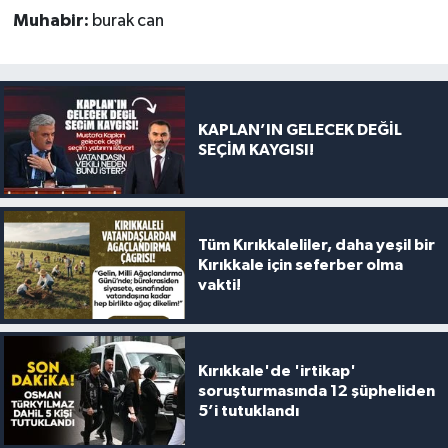
Muhabir:
burak can
KAPLAN’IN GELECEK DEĞİL
SEÇİM KAYGISI!
Tüm Kırıkkaleliler, daha yeşil bir
Kırıkkale için seferber olma
vakti!
Kırıkkale'de 'irtikap'
soruşturmasında 12 şüpheliden
5’i tutuklandı