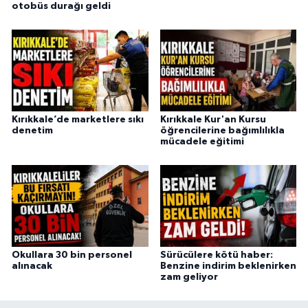
otobüs durağı geldi
Kırıkkale’de marketlere sıkı
Kırıkkale Kur'an Kursu
denetim
öğrencilerine bağımlılıkla
mücadele eğitimi
Okullara 30 bin personel
Sürücülere kötü haber:
alınacak
Benzine indirim beklenirken
zam geliyor