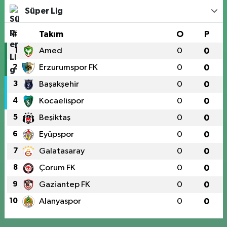
Süper Lig
#
Takım
O
P
1
Amed
0
0
2
Erzurumspor FK
0
0
3
Başakşehir
0
0
4
Kocaelispor
0
0
5
Beşiktaş
0
0
6
Eyüpspor
0
0
7
Galatasaray
0
0
8
Çorum FK
0
0
9
Gaziantep FK
0
0
10
Alanyaspor
0
0