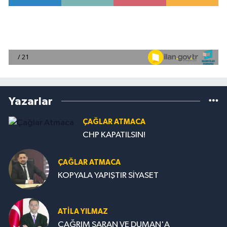
Yazarlar
ÇAĞLAR ATMACA
CHP KAPATILSIN!
ÇAĞLAR ATMACA
KOPYALA YAPIŞTIR SİYASET
ATILA YILMAZ
ÇAĞRIM SARAN VE DUMAN'A