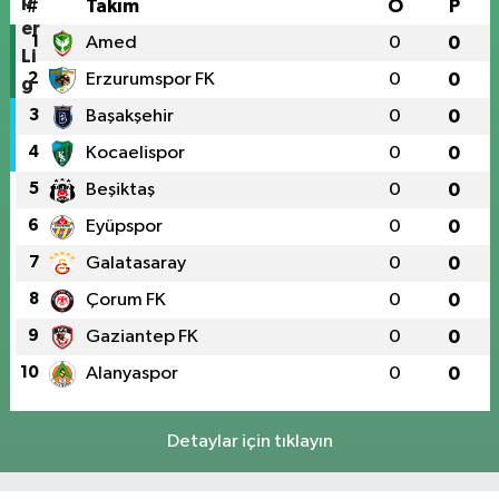
#
Takım
O
P
1
Amed
0
0
2
Erzurumspor FK
0
0
3
Başakşehir
0
0
4
Kocaelispor
0
0
5
Beşiktaş
0
0
6
Eyüpspor
0
0
7
Galatasaray
0
0
8
Çorum FK
0
0
9
Gaziantep FK
0
0
10
Alanyaspor
0
0
Detaylar için tıklayın