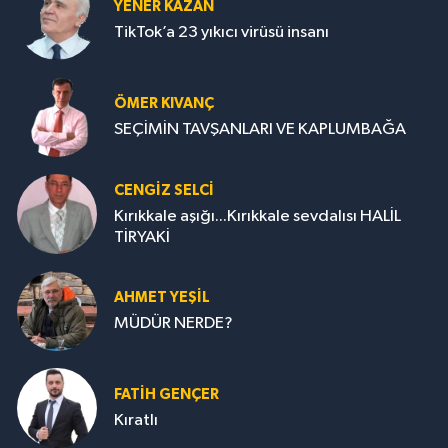
YENER KAZAN
TikTok’a 23 yıkıcı virüsü insanı
ÖMER KIVANÇ
SEÇİMİN TAVŞANLARI VE KAPLUMBAĞA
CENGİZ SELCİ
Kırıkkale aşığı...Kırıkkale sevdalısı HALİL
TİRYAKİ
AHMET YEŞİL
MÜDÜR NERDE?
FATIH GENÇER
Kıratlı