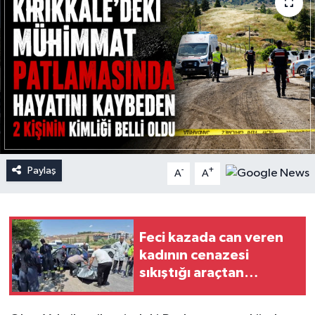
Paylaş
-
+
A
A
Feci kazada can veren
kadının cenazesi
sıkıştığı araçtan
güçlükle çıkarıldı