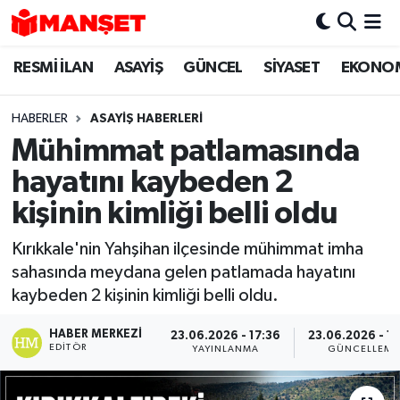
RESMİ İLAN
ASAYİŞ
GÜNCEL
SİYASET
EKONO
Hava Durumu
Trafik Durumu
HABERLER
ASAYİŞ HABERLERİ
Mühimmat patlamasında
Süper Lig Puan Durumu ve Fikstür
hayatını kaybeden 2
Tüm Manşetler
kişinin kimliği belli oldu
Kırıkkale'nin Yahşihan ilçesinde mühimmat imha
Son Dakika Haberleri
sahasında meydana gelen patlamada hayatını
kaybeden 2 kişinin kimliği belli oldu.
Haber Arşivi
HABER MERKEZI
23.06.2026 - 17:36
23.06.2026 - 1
EDITÖR
YAYINLANMA
GÜNCELLEME