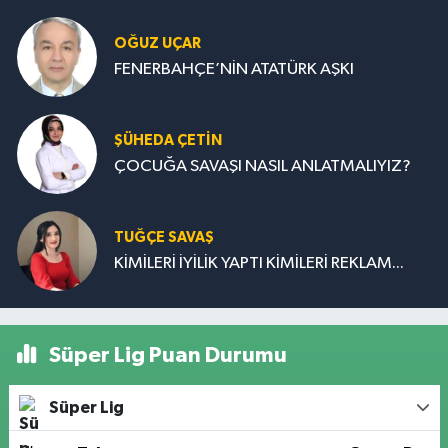
OĞUZ UÇAR
FENERBAHÇE’NİN ATATÜRK AŞKI
ŞÜHEDA ÇETİN
ÇOCUĞA SAVAŞI NASIL ANLATMALIYIZ?
TUĞÇE SAVAŞ
KİMİLERİ İYİLİK YAPTI KİMİLERİ REKLAM...
Süper Lig Puan Durumu
Süper Lig