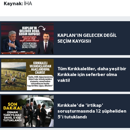
Kaynak:
İHA
KAPLAN’IN GELECEK DEĞİL
SEÇİM KAYGISI!
Tüm Kırıkkaleliler, daha yeşil bir
Kırıkkale için seferber olma
vakti!
Kırıkkale'de 'irtikap'
soruşturmasında 12 şüpheliden
5’i tutuklandı