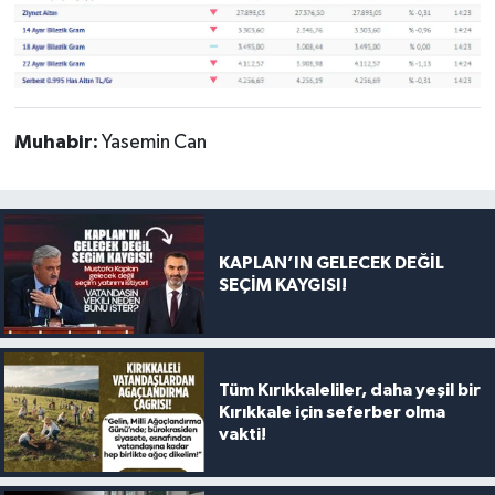
Muhabir:
Yasemin Can
KAPLAN’IN GELECEK DEĞİL
SEÇİM KAYGISI!
Tüm Kırıkkaleliler, daha yeşil bir
Kırıkkale için seferber olma
vakti!