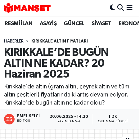
RESMİ İLAN
ASAYİŞ
GÜNCEL
SİYASET
EKONO
Hava Durumu
Trafik Durumu
HABERLER
KIRIKKALE ALTIN FİYATLARI
KIRIKKALE’DE BUGÜN
Süper Lig Puan Durumu ve Fikstür
ALTIN NE KADAR? 20
Tüm Manşetler
Haziran 2025
Kırıkkale’de altın (gram altın, çeyrek altın ve tüm
Son Dakika Haberleri
altın çeşitleri) fiyatlarında ki artış devam ediyor.
Kırıkkale’de bugün altın ne kadar oldu?
Haber Arşivi
EMEL SELCI
20.06.2025 - 14:30
1 DK
EDITÖR
YAYINLANMA
OKUNMA SÜRESI