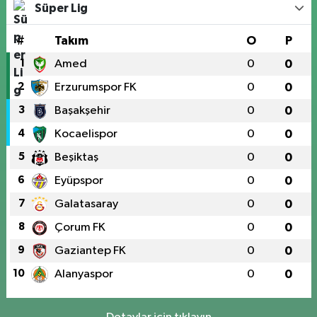
Süper Lig
#
Takım
O
P
1
Amed
0
0
2
Erzurumspor FK
0
0
3
Başakşehir
0
0
4
Kocaelispor
0
0
5
Beşiktaş
0
0
6
Eyüpspor
0
0
7
Galatasaray
0
0
8
Çorum FK
0
0
9
Gaziantep FK
0
0
10
Alanyaspor
0
0