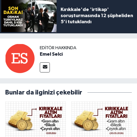
Kırıkkale'de 'irtikap'
soruşturmasında 12 şüpheliden
5’i tutuklandı
EDITÖR HAKKINDA
Emel Selci
Bunlar da ilginizi çekebilir