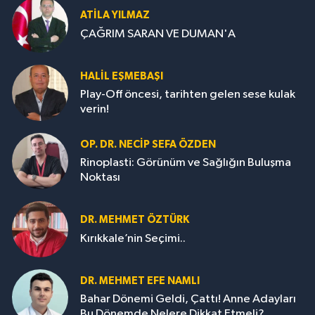
ATILA YILMAZ
ÇAĞRIM SARAN VE DUMAN'A
HALIL EŞMEBAŞI
Play-Off öncesi, tarihten gelen sese kulak
verin!
OP. DR. NECIP SEFA ÖZDEN
Rinoplasti: Görünüm ve Sağlığın Buluşma
Noktası
DR. MEHMET ÖZTÜRK
Kırıkkale’nin Seçimi..
DR. MEHMET EFE NAMLI
Bahar Dönemi Geldi, Çattı! Anne Adayları
Bu Dönemde Nelere Dikkat Etmeli?