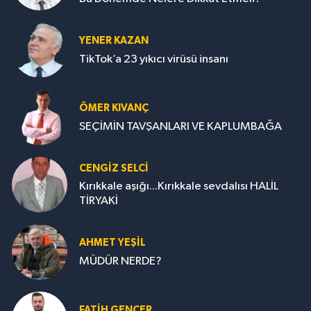
YENER KAZAN
TikTok’a 23 yıkıcı virüsü insanı
ÖMER KIVANÇ
SEÇİMİN TAVŞANLARI VE KAPLUMBAĞA
CENGİZ SELCİ
Kırıkkale aşığı...Kırıkkale sevdalısı HALİL
TİRYAKİ
AHMET YEŞİL
MÜDÜR NERDE?
FATIH GENÇER