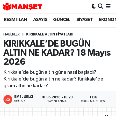
RESMİ İLAN
ASAYİŞ
GÜNCEL
SİYASET
EKONO
Hava Durumu
Trafik Durumu
HABERLER
KIRIKKALE ALTIN FİYATLARI
KIRIKKALE’DE BUGÜN
Süper Lig Puan Durumu ve Fikstür
ALTIN NE KADAR? 18 Mayıs
Tüm Manşetler
2026
Kırıkkale’de bugün altın güne nasıl başladı?
Son Dakika Haberleri
Kırıkkale’de bugün altın ne kadar? Kırıkkale'de
gram altın ne kadar?
Haber Arşivi
EMEL SELCI
18.05.2026 - 10:23
1 DK
EDITÖR
YAYINLANMA
OKUNMA SÜRESI