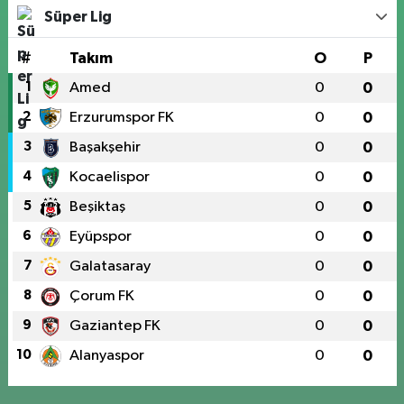
Süper Lig
#
Takım
O
P
1
Amed
0
0
2
Erzurumspor FK
0
0
3
Başakşehir
0
0
4
Kocaelispor
0
0
5
Beşiktaş
0
0
6
Eyüpspor
0
0
7
Galatasaray
0
0
8
Çorum FK
0
0
9
Gaziantep FK
0
0
10
Alanyaspor
0
0