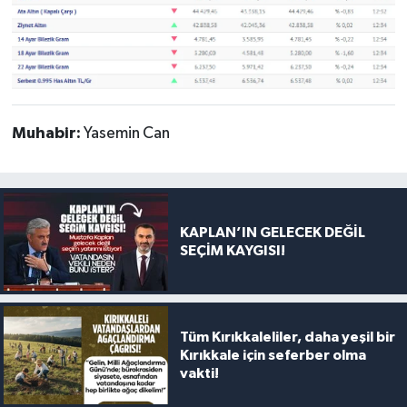
Muhabir:
Yasemin Can
KAPLAN’IN GELECEK DEĞİL
SEÇİM KAYGISI!
Tüm Kırıkkaleliler, daha yeşil bir
Kırıkkale için seferber olma
vakti!