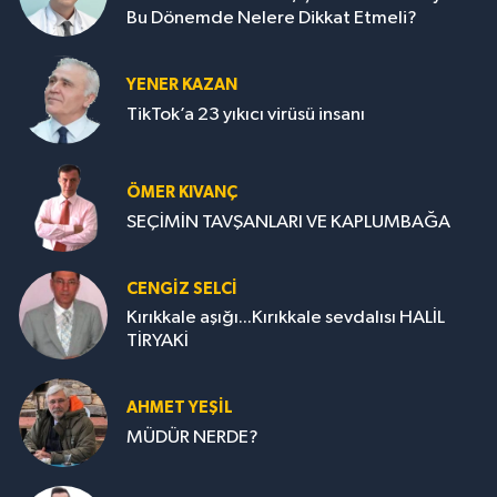
Bu Dönemde Nelere Dikkat Etmeli?
YENER KAZAN
TikTok’a 23 yıkıcı virüsü insanı
ÖMER KIVANÇ
SEÇİMİN TAVŞANLARI VE KAPLUMBAĞA
CENGİZ SELCİ
Kırıkkale aşığı...Kırıkkale sevdalısı HALİL
TİRYAKİ
AHMET YEŞİL
MÜDÜR NERDE?