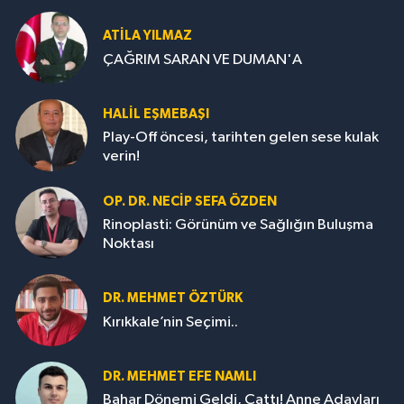
ATILA YILMAZ
ÇAĞRIM SARAN VE DUMAN'A
HALIL EŞMEBAŞI
Play-Off öncesi, tarihten gelen sese kulak
verin!
OP. DR. NECIP SEFA ÖZDEN
Rinoplasti: Görünüm ve Sağlığın Buluşma
Noktası
DR. MEHMET ÖZTÜRK
Kırıkkale’nin Seçimi..
DR. MEHMET EFE NAMLI
Bahar Dönemi Geldi, Çattı! Anne Adayları