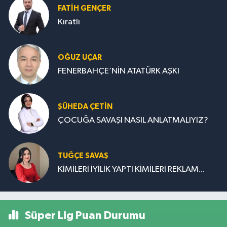
FATIH GENÇER
Kıratlı
OĞUZ UÇAR
FENERBAHÇE’NİN ATATÜRK AŞKI
ŞÜHEDA ÇETİN
ÇOCUĞA SAVAŞI NASIL ANLATMALIYIZ?
TUĞÇE SAVAŞ
KİMİLERİ İYİLİK YAPTI KİMİLERİ REKLAM...
Süper Lig Puan Durumu