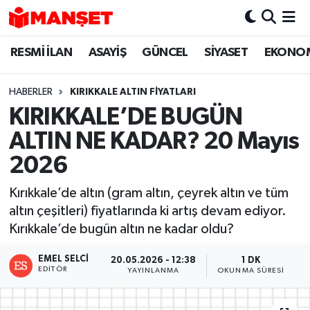
RESMİ İLAN
ASAYİŞ
GÜNCEL
SİYASET
EKONO
Hava Durumu
Trafik Durumu
HABERLER
KIRIKKALE ALTIN FİYATLARI
KIRIKKALE’DE BUGÜN
Süper Lig Puan Durumu ve Fikstür
ALTIN NE KADAR? 20 Mayıs
Tüm Manşetler
2026
Kırıkkale’de altın (gram altın, çeyrek altın ve tüm
Son Dakika Haberleri
altın çeşitleri) fiyatlarında ki artış devam ediyor.
Kırıkkale’de bugün altın ne kadar oldu?
Haber Arşivi
EMEL SELCI
20.05.2026 - 12:38
1 DK
EDITÖR
YAYINLANMA
OKUNMA SÜRESI