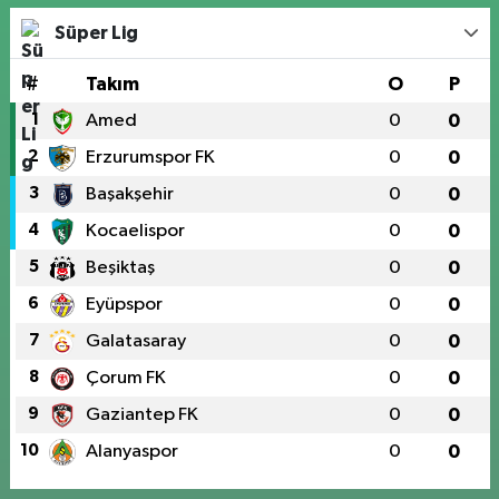
Süper Lig
#
Takım
O
P
1
Amed
0
0
2
Erzurumspor FK
0
0
3
Başakşehir
0
0
4
Kocaelispor
0
0
5
Beşiktaş
0
0
6
Eyüpspor
0
0
7
Galatasaray
0
0
8
Çorum FK
0
0
9
Gaziantep FK
0
0
10
Alanyaspor
0
0