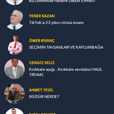
Bu Dönemde Nelere Dikkat Etmeli?
YENER KAZAN
TikTok’a 23 yıkıcı virüsü insanı
ÖMER KIVANÇ
SEÇİMİN TAVŞANLARI VE KAPLUMBAĞA
CENGİZ SELCİ
Kırıkkale aşığı...Kırıkkale sevdalısı HALİL
TİRYAKİ
AHMET YEŞİL
MÜDÜR NERDE?