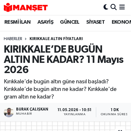
RESMİ İLAN
ASAYİŞ
GÜNCEL
SİYASET
EKONO
Hava Durumu
Trafik Durumu
HABERLER
KIRIKKALE ALTIN FİYATLARI
KIRIKKALE’DE BUGÜN
Süper Lig Puan Durumu ve Fikstür
ALTIN NE KADAR? 11 Mayıs
Tüm Manşetler
2026
Kırıkkale’de bugün altın güne nasıl başladı?
Son Dakika Haberleri
Kırıkkale’de bugün altın ne kadar? Kırıkkale'de
gram altın ne kadar?
Haber Arşivi
BURAK ÇALIŞKAN
11.05.2026 - 10:51
1 DK
MUHABIR
YAYINLANMA
OKUNMA SÜRESI