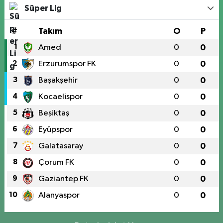
Süper Lig
#
Takım
O
P
1
Amed
0
0
2
Erzurumspor FK
0
0
3
Başakşehir
0
0
4
Kocaelispor
0
0
5
Beşiktaş
0
0
6
Eyüpspor
0
0
7
Galatasaray
0
0
8
Çorum FK
0
0
9
Gaziantep FK
0
0
10
Alanyaspor
0
0