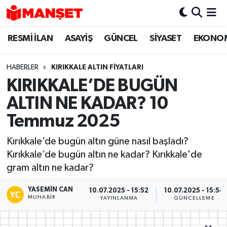
RESMİ İLAN
ASAYİŞ
GÜNCEL
SİYASET
EKONO
Hava Durumu
Trafik Durumu
HABERLER
KIRIKKALE ALTIN FİYATLARI
KIRIKKALE’DE BUGÜN
Süper Lig Puan Durumu ve Fikstür
ALTIN NE KADAR? 10
Tüm Manşetler
Temmuz 2025
Kırıkkale’de bugün altın güne nasıl başladı?
Son Dakika Haberleri
Kırıkkale’de bugün altın ne kadar? Kırıkkale'de
gram altın ne kadar?
Haber Arşivi
YASEMIN CAN
10.07.2025 - 15:52
10.07.2025 - 15:54
MUHABIR
YAYINLANMA
GÜNCELLEME