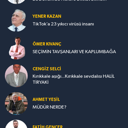
YENER KAZAN
TikTok’a 23 yıkıcı virüsü insanı
ÖMER KIVANÇ
SEÇİMİN TAVŞANLARI VE KAPLUMBAĞA
CENGİZ SELCİ
Kırıkkale aşığı...Kırıkkale sevdalısı HALİL
TİRYAKİ
AHMET YEŞİL
MÜDÜR NERDE?
FATIH GENÇER