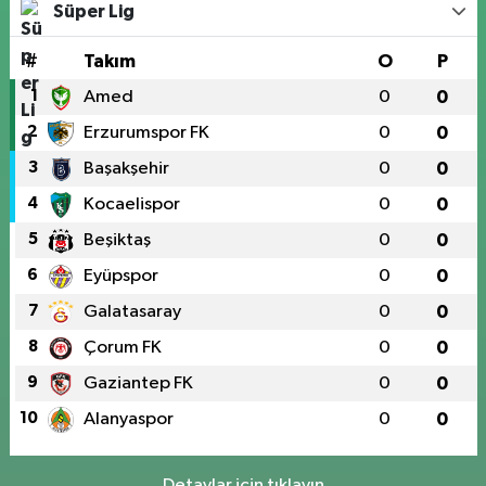
Süper Lig
#
Takım
O
P
1
Amed
0
0
2
Erzurumspor FK
0
0
3
Başakşehir
0
0
4
Kocaelispor
0
0
5
Beşiktaş
0
0
6
Eyüpspor
0
0
7
Galatasaray
0
0
8
Çorum FK
0
0
9
Gaziantep FK
0
0
10
Alanyaspor
0
0
Detaylar için tıklayın