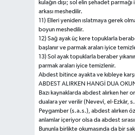
kulağın dışı; sol elin şehadet parmağı i
arkası meshedilir.
11) Elleri yeniden ıslatmaya gerek olm
boyun meshedilir.
12) Sağ ayak üç kere topuklarla berab
başlanır ve parmak araları iyice temizle
13) Sol ayak topuklarla beraber yıkanı
parmak araları iyice temizlenir.
Abdest bitince ayakta ve kıbleye karş
ABDEST ALIRKEN HANGİ DUA OKU
Bazı kaynaklarda abdest alırken her or
dualara yer verilir (Nevevî, el-Ezkâr, 
Peygamber (s.a.s.), abdest alırken öz
anlamlar içeriyor olsa da abdest sıras
Bununla birlikte okumasında da bir sak