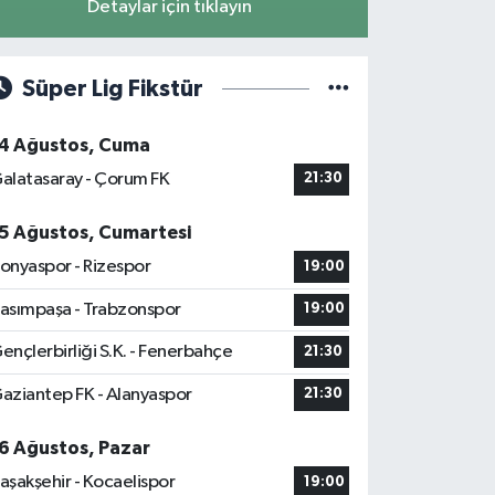
Detaylar için tıklayın
Süper Lig Fikstür
4 Ağustos, Cuma
alatasaray - Çorum FK
21:30
5 Ağustos, Cumartesi
onyaspor - Rizespor
19:00
asımpaşa - Trabzonspor
19:00
ençlerbirliği S.K. - Fenerbahçe
21:30
aziantep FK - Alanyaspor
21:30
6 Ağustos, Pazar
aşakşehir - Kocaelispor
19:00