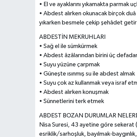
• El ve ayaklarını yıkamakta parmak u
• Abdest alırken okunacak birçok duâ 
yıkarken besmele çekip şehâdet geti
ABDESTİN MEKRUHLARI
• Sağ el ile sümkürmek
• Abdest âzâlarından birini üç defada
• Suyu yüzüne çarpmak
• Güneşte ısınmış su ile abdest almak
• Suyu çok az kullanmak veya israf et
• Abdest alırken konuşmak
• Sünnetlerini terk etmek
ABDEST BOZAN DURUMLAR NELER
Nisa Suresi, 43 ayetine göre sekerat 
esriklik/sarhoşluk, bayılmak-baygınlı