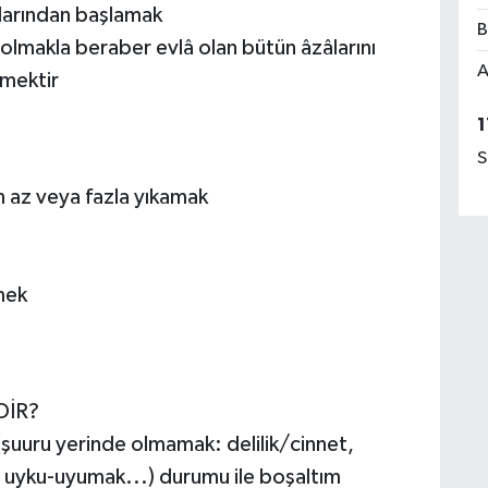
çlarından başlamak
B
olmakla beraber evlâ olan bütün âzâlarını
A
rmektir
1
S
n az veya fazla yıkamak
mek
DİR?
(şuuru yerinde olmamak: delilik/cinnet,
k, uyku-uyumak...) durumu ile boşaltım