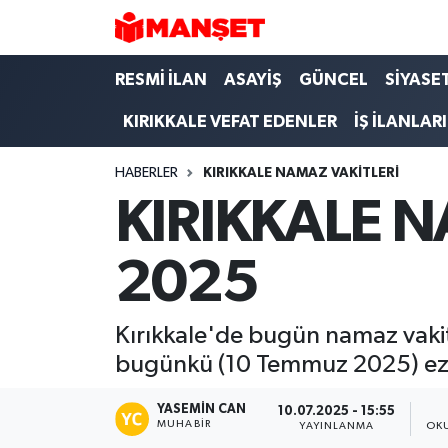
Hava Durumu
RESMİ İLAN
ASAYİŞ
GÜNCEL
SİYASE
KIRIKKALE VEFAT EDENLER
İŞ İLANLARI
Trafik Durumu
HABERLER
KIRIKKALE NAMAZ VAKİTLERİ
Süper Lig Puan Durumu ve Fikstür
KIRIKKALE N
Tüm Manşetler
2025
Son Dakika Haberleri
Haber Arşivi
Kırıkkale'de bugün namaz vakitl
bugünkü (10 Temmuz 2025) eza
YASEMIN CAN
10.07.2025 - 15:55
MUHABIR
YAYINLANMA
OK