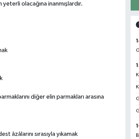
 yeterli olacağına inanmışlardır.
1
mak
G
1
K
k
K
 parmaklarını diğer elin parmakları arasına
G
G
1
est âzâlarını sırasıyla yıkamak
B