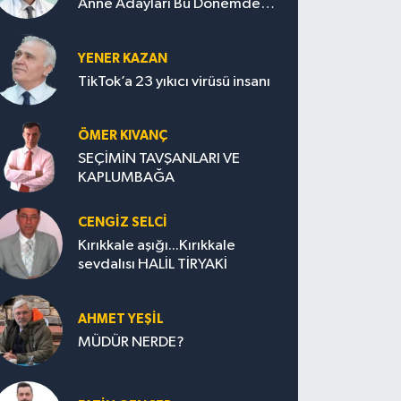
Anne Adayları Bu Dönemde
Nelere Dikkat Etmeli?
YENER KAZAN
TikTok’a 23 yıkıcı virüsü insanı
ÖMER KIVANÇ
SEÇİMİN TAVŞANLARI VE
KAPLUMBAĞA
CENGİZ SELCİ
Kırıkkale aşığı...Kırıkkale
sevdalısı HALİL TİRYAKİ
AHMET YEŞİL
MÜDÜR NERDE?