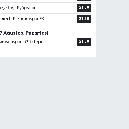
eşiktaş - Eyüpspor
21:30
med - Erzurumspor FK
21:30
7 Ağustos, Pazartesi
amsunspor - Göztepe
21:30