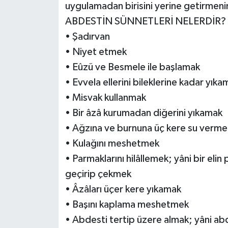
uygulamadan birisini yerine getirmenin
ABDESTİN SÜNNETLERİ NELERDİR?
• Şadırvan
• Niyet etmek
• Eûzü ve Besmele ile başlamak
• Evvela ellerini bileklerine kadar yıka
• Misvak kullanmak
• Bir âzâ kurumadan diğerini yıkamak
• Ağzına ve burnuna üç kere su verme
• Kulağını meshetmek
• Parmaklarını hilâllemek; yâni bir elin
geçirip çekmek
• Âzâları üçer kere yıkamak
• Başını kaplama meshetmek
• Abdesti tertip üzere almak; yâni abd