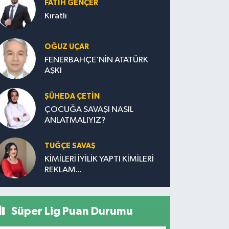
FATIH GENÇER
Kıratlı
OĞUZ UÇAR
FENERBAHÇE’NİN ATATÜRK
AŞKI
ŞÜHEDA ÇETİN
ÇOCUĞA SAVAŞI NASIL
ANLATMALIYIZ?
TUĞÇE SAVAŞ
KİMİLERİ İYİLİK YAPTI KİMİLERİ
REKLAM...
Süper Lig Puan Durumu