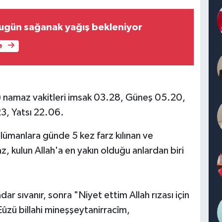
bugün sağanak yağış bekleniyor
e
 namaz vakitleri imsak 03.28, Güneş 05.20,
3, Yatsı 22.06.
lümanlara günde 5 kez farz kılınan ve
az, kulun Allah'a en yakın olduğu anlardan biri
dar sıvanır, sonra "Niyet ettim Allah rızası için
Eûzü billahi mineşşeytanirracîm,