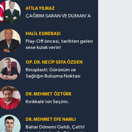
ATILA YILMAZ
ÇAĞRIM SARAN VE DUMAN'A
HALIL EŞMEBAŞI
Play-Off öncesi, tarihten gelen
sese kulak verin!
OP. DR. NECIP SEFA ÖZDEN
Rinoplasti: Görünüm ve
Sağlığın Buluşma Noktası
DR. MEHMET ÖZTÜRK
Kırıkkale’nin Seçimi..
DR. MEHMET EFE NAMLI
Bahar Dönemi Geldi, Çattı!