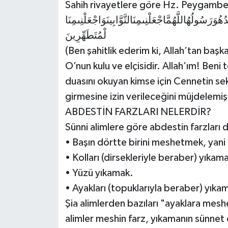
Sahih rivayetlere göre Hz. Peygamber
دُهُوَرَسُولُهُاللَّهُمَّاجْعَلْنِىمِنَالتَّوَّابِينَوَاجْعَلْنِىمِنَا
لْمُتَطَهِّرِينَ
(Ben şahitlik ederim ki, Allah’tan baş
O’nun kulu ve elçisidir. Allah’ım! Ben
duasını okuyan kimse için Cennetin seki
girmesine izin verileceğini müjdelemişt
ABDESTİN FARZLARI NELERDİR?
Sünni alimlere göre abdestin farzları 
• Başın dörtte birini meshetmek, yani ı
• Kolları (dirsekleriyle beraber) yıkam
• Yüzü yıkamak.
• Ayakları (topuklarıyla beraber) yıka
Şia alimlerden bazıları "ayaklara mes
alimler meshin farz, yıkamanın sünnet o