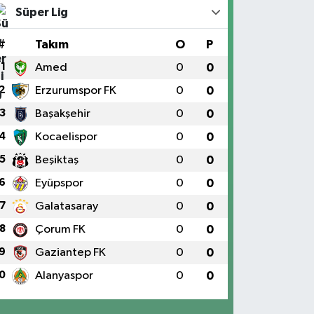
Süper Lig
#
Takım
O
P
1
Amed
0
0
2
Erzurumspor FK
0
0
3
Başakşehir
0
0
4
Kocaelispor
0
0
5
Beşiktaş
0
0
6
Eyüpspor
0
0
7
Galatasaray
0
0
8
Çorum FK
0
0
9
Gaziantep FK
0
0
0
Alanyaspor
0
0