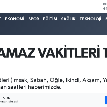
D
4
E
5
T
EKONOMİ
SPOR
EĞİTİM
SAĞLIK
TEKNOLOJİ
ST
64
G
6
Bİ
13
AMAZ VAKİTLERİ 
B
6
eri (İmsak, Sabah, Öğle, İkindi, Akşam, Yat
n saatleri haberimizde.
5 DK
UNMA SÜRESI