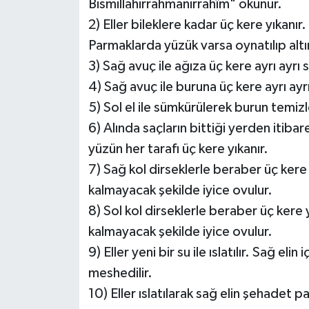
Bismillahirrahmanirrahîm" okunur.
2) Eller bileklere kadar üç kere yıkanır
Parmaklarda yüzük varsa oynatılıp altı
3) Sağ avuç ile ağıza üç kere ayrı ayrı s
4) Sağ avuç ile buruna üç kere ayrı ayrı 
5) Sol el ile sümkürülerek burun temizl
6) Alında saçların bittiği yerden itiba
yüzün her tarafı üç kere yıkanır.
7) Sağ kol dirseklerle beraber üç kere y
kalmayacak şekilde iyice ovulur.
8) Sol kol dirseklerle beraber üç kere y
kalmayacak şekilde iyice ovulur.
9) Eller yeni bir su ile ıslatılır. Sağ el
meshedilir.
10) Eller ıslatılarak sağ elin şehadet p