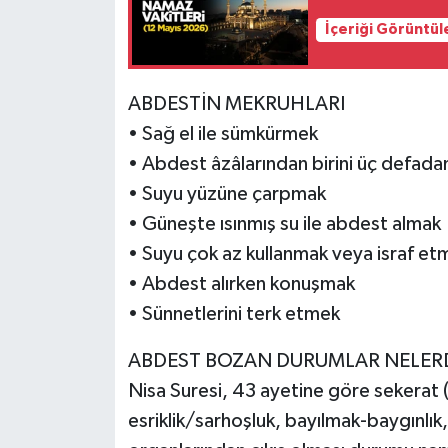
İçeriği Görüntül
ABDESTİN MEKRUHLARI
• Sağ el ile sümkürmek
• Abdest âzâlarından birini üç defada
• Suyu yüzüne çarpmak
• Güneşte ısınmış su ile abdest almak
• Suyu çok az kullanmak veya israf et
• Abdest alırken konuşmak
• Sünnetlerini terk etmek
ABDEST BOZAN DURUMLAR NELER
Nisa Suresi, 43 ayetine göre sekerat 
esriklik/sarhoşluk, bayılmak-baygınlı