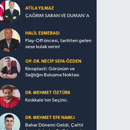
ATILA YILMAZ
ÇAĞRIM SARAN VE DUMAN'A
HALIL EŞMEBAŞI
Play-Off öncesi, tarihten gelen
sese kulak verin!
OP. DR. NECIP SEFA ÖZDEN
Rinoplasti: Görünüm ve
Sağlığın Buluşma Noktası
DR. MEHMET ÖZTÜRK
Kırıkkale’nin Seçimi..
DR. MEHMET EFE NAMLI
Bahar Dönemi Geldi, Çattı!