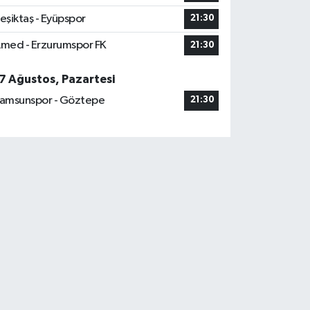
eşiktaş - Eyüpspor
21:30
med - Erzurumspor FK
21:30
7 Ağustos, Pazartesi
amsunspor - Göztepe
21:30