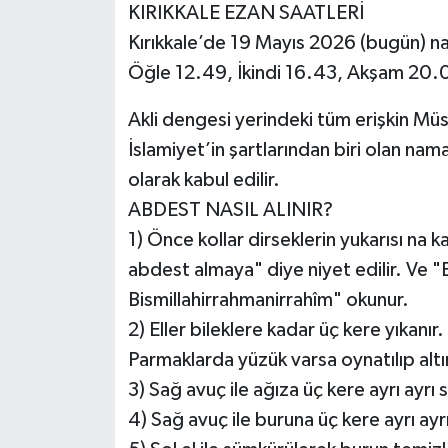
KIRIKKALE EZAN SAATLERİ
Kırıkkale’de 19 Mayıs 2026 (bugün) n
Öğle 12.49, İkindi 16.43, Akşam 20.0
Akli dengesi yerindeki tüm erişkin Müs
İslamiyet’in şartlarından biri olan nam
olarak kabul edilir.
ABDEST NASIL ALINIR?
1) Önce kollar dirseklerin yukarısı na ka
abdest almaya" diye niyet edilir. Ve "
Bismillahirrahmanirrahîm" okunur.
2) Eller bileklere kadar üç kere yıkanır
Parmaklarda yüzük varsa oynatılıp altı
3) Sağ avuç ile ağıza üç kere ayrı ayrı s
4) Sağ avuç ile buruna üç kere ayrı ayrı 