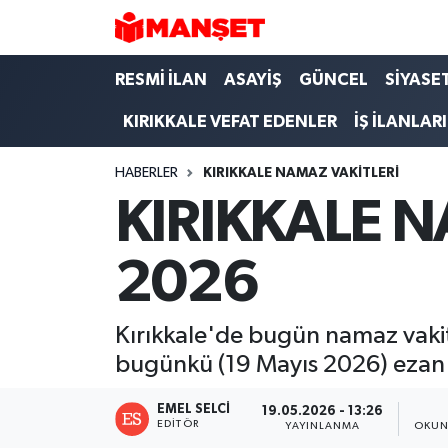
Hava Durumu
RESMİ İLAN
ASAYİŞ
GÜNCEL
SİYASE
KIRIKKALE VEFAT EDENLER
İŞ İLANLARI
Trafik Durumu
HABERLER
KIRIKKALE NAMAZ VAKİTLERİ
Süper Lig Puan Durumu ve Fikstür
KIRIKKALE N
Tüm Manşetler
2026
Son Dakika Haberleri
Haber Arşivi
Kırıkkale'de bugün namaz vakitl
bugünkü (19 Mayıs 2026) ezan 
EMEL SELCI
19.05.2026 - 13:26
EDITÖR
YAYINLANMA
OKUN