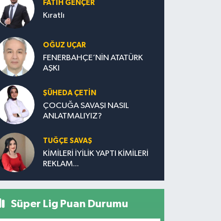
FATIH GENÇER
Kıratlı
OĞUZ UÇAR
FENERBAHÇE’NİN ATATÜRK
AŞKI
ŞÜHEDA ÇETİN
ÇOCUĞA SAVAŞI NASIL
ANLATMALIYIZ?
TUĞÇE SAVAŞ
KİMİLERİ İYİLİK YAPTI KİMİLERİ
REKLAM...
Süper Lig Puan Durumu