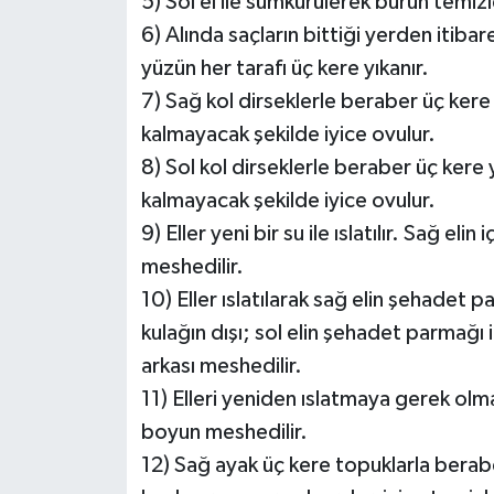
5) Sol el ile sümkürülerek burun temizl
6) Alında saçların bittiği yerden itiba
yüzün her tarafı üç kere yıkanır.
7) Sağ kol dirseklerle beraber üç kere y
kalmayacak şekilde iyice ovulur.
8) Sol kol dirseklerle beraber üç kere y
kalmayacak şekilde iyice ovulur.
9) Eller yeni bir su ile ıslatılır. Sağ el
meshedilir.
10) Eller ıslatılarak sağ elin şehadet p
kulağın dışı; sol elin şehadet parmağı i
arkası meshedilir.
11) Elleri yeniden ıslatmaya gerek olm
boyun meshedilir.
12) Sağ ayak üç kere topuklarla berab