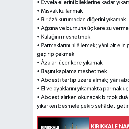
• Evvela ellerini bileklerine kadar yıka
• Misvak kullanmak
• Bir âzâ kurumadan diğerini yıkamak
• Ağzına ve burnuna üç kere su verme
• Kulağını meshetmek
• Parmaklarını hilâllemek; yâni bir elin
geçirip çekmek
• Âzâları üçer kere yıkamak
• Başını kaplama meshetmek
• Abdesti tertip üzere almak; yâni abd
• El ve ayaklarını yıkamakta parmak u
• Abdest alırken okunacak birçok duâ 
yıkarken besmele çekip şehâdet geti
KIRIKKALE NA