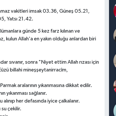
amaz vakitleri imsak 03.36, Güneş 05.21,
5, Yatsı 21.42.
lümanlara günde 5 kez farz kılınan ve
az, kulun Allah'a en yakın olduğu anlardan biri
dar sıvanır, sonra "Niyet ettim Allah rızası için
Eûzü billahi mineşşeytanirracîm,
. Parmak aralarının yıkanmasına dikkat edilir.
nın yıkanması sağlanır.
u alınıp her defasında iyice çalkalanır.
su çekilir.