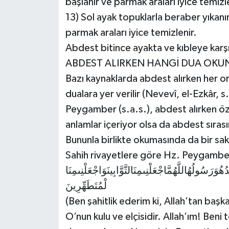
başlanır ve parmak araları iyice temizle
13) Sol ayak topuklarla beraber yıkanı
parmak araları iyice temizlenir.
Abdest bitince ayakta ve kıbleye karş
ABDEST ALIRKEN HANGİ DUA OKU
Bazı kaynaklarda abdest alırken her or
dualara yer verilir (Nevevî, el-Ezkâr, 
Peygamber (s.a.s.), abdest alırken öz
anlamlar içeriyor olsa da abdest sıras
Bununla birlikte okumasında da bir sak
Sahih rivayetlere göre Hz. Peygamber
دُهُوَرَسُولُهُاللَّهُمَّاجْعَلْنِىمِنَالتَّوَّابِينَوَاجْعَلْنِىمِنَا
لْمُتَطَهِّرِينَ
(Ben şahitlik ederim ki, Allah’tan baş
O’nun kulu ve elçisidir. Allah’ım! Ben