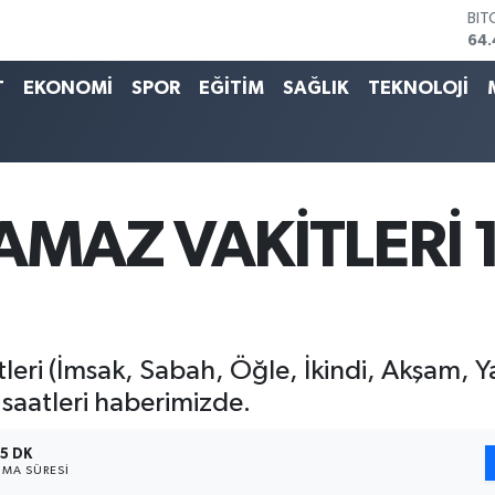
BIT
64.
DO
47,
T
EKONOMİ
SPOR
EĞİTİM
SAĞLIK
TEKNOLOJİ
EU
55,
STE
64
GRA
651
AMAZ VAKİTLERİ 1
BİS
13.
eri (İmsak, Sabah, Öğle, İkindi, Akşam, Yat
saatleri haberimizde.
5 DK
MA SÜRESI