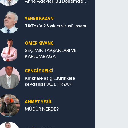
Anne Adayları Bu Dönemde
Nelere Dikkat Etmeli?
YENER KAZAN
TikTok’a 23 yıkıcı virüsü insanı
ÖMER KIVANÇ
SEÇİMİN TAVŞANLARI VE
KAPLUMBAĞA
CENGİZ SELCİ
Kırıkkale aşığı...Kırıkkale
sevdalısı HALİL TİRYAKİ
AHMET YEŞİL
MÜDÜR NERDE?