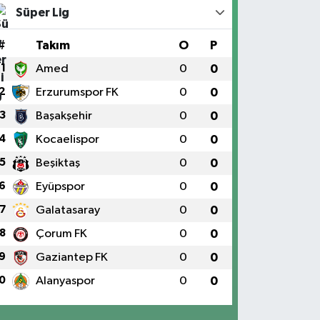
Süper Lig
#
Takım
O
P
1
Amed
0
0
2
Erzurumspor FK
0
0
3
Başakşehir
0
0
4
Kocaelispor
0
0
5
Beşiktaş
0
0
6
Eyüpspor
0
0
7
Galatasaray
0
0
8
Çorum FK
0
0
9
Gaziantep FK
0
0
0
Alanyaspor
0
0