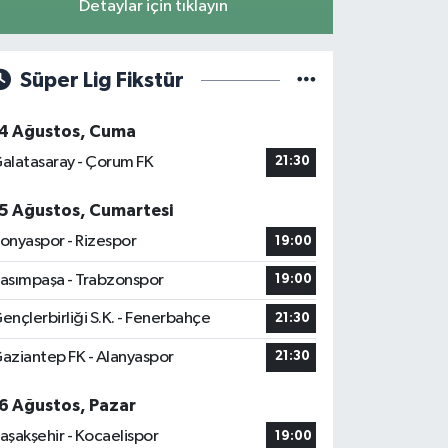
Detaylar için tıklayın
Süper Lig Fikstür
4 Ağustos, Cuma
alatasaray - Çorum FK
21:30
5 Ağustos, Cumartesi
onyaspor - Rizespor
19:00
asımpaşa - Trabzonspor
19:00
ençlerbirliği S.K. - Fenerbahçe
21:30
aziantep FK - Alanyaspor
21:30
6 Ağustos, Pazar
aşakşehir - Kocaelispor
19:00