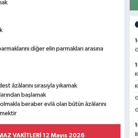
mak
k
1
 parmaklarını diğer elin parmakları arasına
G
1
K
est âzâlarını sırasıyla yıkamak
K
çlarından başlamak
G
olmakla beraber evlâ olan bütün âzâlarını
G
rmektir
1
B
MAZ VAKİTLERİ 12 Mayıs 2026