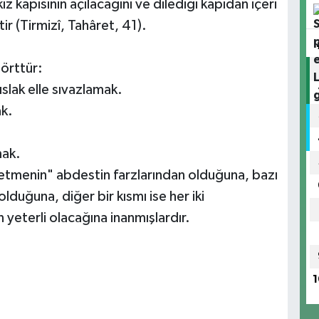
z kapısının açılacağını ve dilediği kapıdan içeri
ir (Tirmizî, Tahâret, 41).
dörttür:
slak elle sıvazlamak.
ak.
mak.
hetmenin" abdestin farzlarından olduğuna, bazı
lduğuna, diğer bir kısmı ise her iki
 yeterli olacağına inanmışlardır.
1