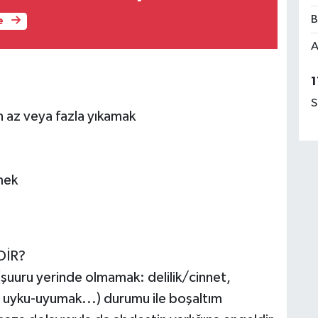
B
e
A
1
S
n az veya fazla yıkamak
mek
DİR?
(şuuru yerinde olmamak: delilik/cinnet,
k, uyku-uyumak...) durumu ile boşaltım