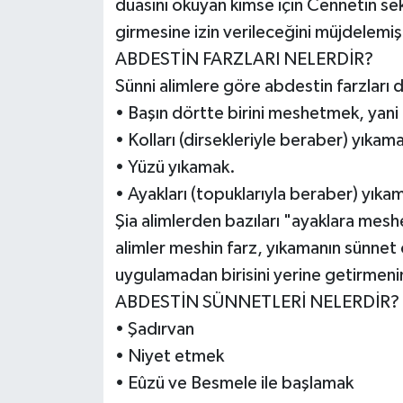
duasını okuyan kimse için Cennetin seki
girmesine izin verileceğini müjdelemişt
ABDESTİN FARZLARI NELERDİR?
Sünni alimlere göre abdestin farzları 
• Başın dörtte birini meshetmek, yani ı
• Kolları (dirsekleriyle beraber) yıkam
• Yüzü yıkamak.
• Ayakları (topuklarıyla beraber) yıka
Şia alimlerden bazıları "ayaklara mes
alimler meshin farz, yıkamanın sünnet o
uygulamadan birisini yerine getirmenin
ABDESTİN SÜNNETLERİ NELERDİR?
• Şadırvan
• Niyet etmek
• Eûzü ve Besmele ile başlamak