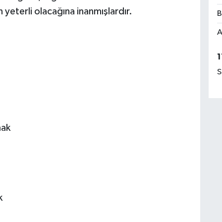
 yeterli olacağına inanmışlardır.
B
A
1
S
mak
k