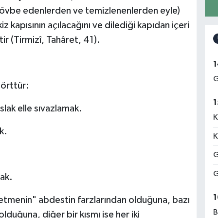
i tövbe edenlerden ve temizlenenlerden eyle)
z kapısının açılacağını ve dilediği kapıdan içeri
ir (Tirmizî, Tahâret, 41).
1
G
dörttür:
1
slak elle sıvazlamak.
K
k.
K
G
G
mak.
1
hetmenin" abdestin farzlarından olduğuna, bazı
B
lduğuna, diğer bir kısmı ise her iki