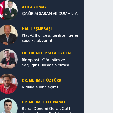
ATILA YILMAZ
ÇAĞRIM SARAN VE DUMAN'A
HALIL EŞMEBAŞI
Play-Off öncesi, tarihten gelen
sese kulak verin!
OP. DR. NECIP SEFA ÖZDEN
Rinoplasti: Görünüm ve
Sağlığın Buluşma Noktası
DR. MEHMET ÖZTÜRK
Kırıkkale’nin Seçimi..
DR. MEHMET EFE NAMLI
Bahar Dönemi Geldi, Çattı!