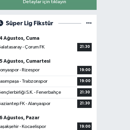
Detaylar için tıklayın
Süper Lig Fikstür
4 Ağustos, Cuma
alatasaray - Çorum FK
21:30
5 Ağustos, Cumartesi
onyaspor - Rizespor
19:00
asımpaşa - Trabzonspor
19:00
ençlerbirliği S.K. - Fenerbahçe
21:30
aziantep FK - Alanyaspor
21:30
6 Ağustos, Pazar
aşakşehir - Kocaelispor
19:00