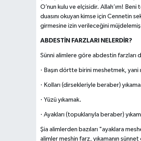
O’nun kulu ve elçisidir. Allah’ım! Ben
duasını okuyan kimse için Cennetin seki
girmesine izin verileceğini müjdelemişt
ABDESTİN FARZLARI NELERDİR?
Sünni alimlere göre abdestin farzları 
· Başın dörtte birini meshetmek, yani ı
· Kolları (dirsekleriyle beraber) yıkama
· Yüzü yıkamak.
· Ayakları (topuklarıyla beraber) yıka
Şia alimlerden bazıları "ayaklara mes
alimler meshin farz, yıkamanın sünnet o