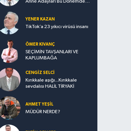
Anne Adayları Bu Dönemde
Nelere Dikkat Etmeli?
YENER KAZAN
TikTok’a 23 yıkıcı virüsü insanı
ÖMER KIVANÇ
SEÇİMİN TAVŞANLARI VE
KAPLUMBAĞA
CENGİZ SELCİ
Kırıkkale aşığı...Kırıkkale
sevdalısı HALİL TİRYAKİ
AHMET YEŞİL
MÜDÜR NERDE?