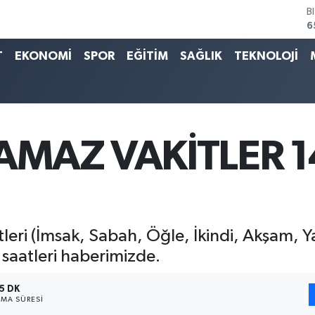
D
4
E
5
T
EKONOMİ
SPOR
EĞİTİM
SAĞLIK
TEKNOLOJİ
S
6
G
6
B
1
AMAZ VAKİTLER 1
B
6
eri (İmsak, Sabah, Öğle, İkindi, Akşam, Yat
saatleri haberimizde.
5 DK
MA SÜRESI