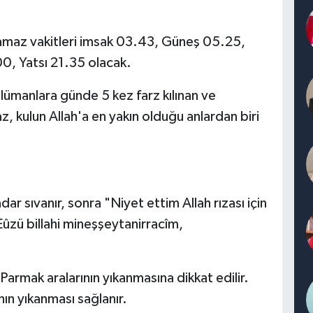
amaz vakitleri imsak 03.43, Güneş 05.25,
0, Yatsı 21.35 olacak.
lümanlara günde 5 kez farz kılınan ve
az, kulun Allah'a en yakın olduğu anlardan biri
dar sıvanır, sonra "Niyet ettim Allah rızası için
Eûzü billahi mineşşeytanirracîm,
. Parmak aralarının yıkanmasına dikkat edilir.
nın yıkanması sağlanır.