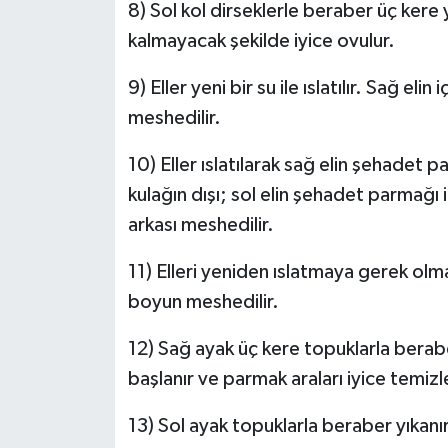
8) Sol kol dirseklerle beraber üç kere y
kalmayacak şekilde iyice ovulur.
9) Eller yeni bir su ile ıslatılır. Sağ el
meshedilir.
10) Eller ıslatılarak sağ elin şehadet p
kulağın dışı; sol elin şehadet parmağı i
arkası meshedilir.
11) Elleri yeniden ıslatmaya gerek olm
boyun meshedilir.
12) Sağ ayak üç kere topuklarla berab
başlanır ve parmak araları iyice temizle
13) Sol ayak topuklarla beraber yıkanı