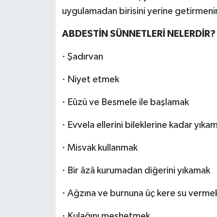
uygulamadan birisini yerine getirmenin
ABDESTİN SÜNNETLERİ NELERDİR?
· Şadırvan
· Niyet etmek
· Eûzü ve Besmele ile başlamak
· Evvela ellerini bileklerine kadar yıka
· Misvak kullanmak
· Bir âzâ kurumadan diğerini yıkamak
· Ağzına ve burnuna üç kere su verme
· Kulağını meshetmek