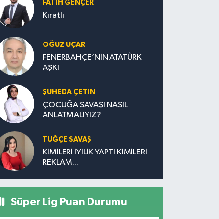
FATIH GENÇER
Kıratlı
OĞUZ UÇAR
FENERBAHÇE’NİN ATATÜRK
AŞKI
ŞÜHEDA ÇETİN
ÇOCUĞA SAVAŞI NASIL
ANLATMALIYIZ?
TUĞÇE SAVAŞ
KİMİLERİ İYİLİK YAPTI KİMİLERİ
REKLAM...
Süper Lig Puan Durumu