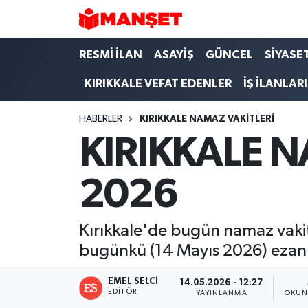
Hava Durumu
RESMİ İLAN
ASAYİŞ
GÜNCEL
SİYASE
KIRIKKALE VEFAT EDENLER
İŞ İLANLARI
Trafik Durumu
HABERLER
KIRIKKALE NAMAZ VAKİTLERİ
Süper Lig Puan Durumu ve Fikstür
KIRIKKALE N
Tüm Manşetler
2026
Son Dakika Haberleri
Haber Arşivi
Kırıkkale'de bugün namaz vakitl
bugünkü (14 Mayıs 2026) ezan 
EMEL SELCI
14.05.2026 - 12:27
EDITÖR
YAYINLANMA
OKUN