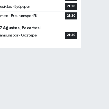
eşiktaş - Eyüpspor
21:30
med - Erzurumspor FK
21:30
7 Ağustos, Pazartesi
amsunspor - Göztepe
21:30