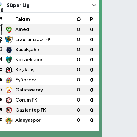
Süper Lig
#
Takım
O
P
1
Amed
0
0
2
Erzurumspor FK
0
0
3
Başakşehir
0
0
4
Kocaelispor
0
0
5
Beşiktaş
0
0
6
Eyüpspor
0
0
7
Galatasaray
0
0
8
Çorum FK
0
0
9
Gaziantep FK
0
0
0
Alanyaspor
0
0