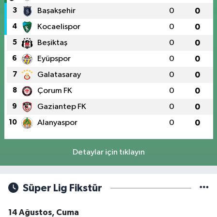
3
Başakşehir
0
0
4
Kocaelispor
0
0
5
Beşiktaş
0
0
6
Eyüpspor
0
0
7
Galatasaray
0
0
8
Çorum FK
0
0
9
Gaziantep FK
0
0
10
Alanyaspor
0
0
Detaylar için tıklayın
Süper Lig Fikstür
14 Ağustos, Cuma