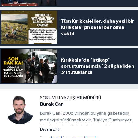
Tüm Kırıkkaleliler, daha yeşil bir
Kırıkkale için seferber olma
vakti!
Kırıkkale'de 'irtikap'
soruşturmasında 12 şüpheliden
5’i tutuklandı
SORUMLU YAZI İŞLERI MÜDÜRÜ
Burak Can
Burak Can, 2008 yılından bu yana gazetecilik
mesleğini sürdürmektedir. Türkiye Cumhuriyeti
Cumhurbaşkanlığı İletişim Başkanlığı
Devam Et
tarafından verilen Basın Kartı sahibidir. 2019-