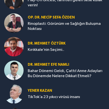
Play-Off öncesi, tarihten gelen sese kulak
verin!
OP. DR. NECIP SEFA ÖZDEN
Rinoplasti: Görünüm ve Sağlığın Buluşma
Noktası
DR. MEHMET ÖZTÜRK
Kırıkkale’nin Seçimi..
DR. MEHMET EFE NAMLI
Bahar Dönemi Geldi, Çattı! Anne Adayları
Bu Dönemde Nelere Dikkat Etmeli?
YENER KAZAN
TikTok’a 23 yıkıcı virüsü insanı