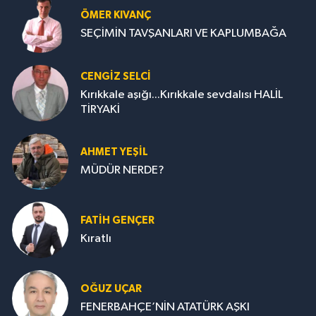
ÖMER KIVANÇ
SEÇİMİN TAVŞANLARI VE KAPLUMBAĞA
CENGİZ SELCİ
Kırıkkale aşığı...Kırıkkale sevdalısı HALİL
TİRYAKİ
AHMET YEŞİL
MÜDÜR NERDE?
FATIH GENÇER
Kıratlı
OĞUZ UÇAR
FENERBAHÇE’NİN ATATÜRK AŞKI