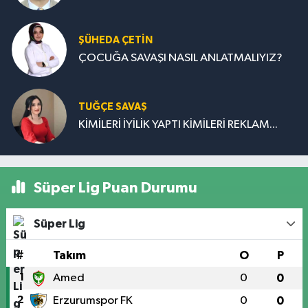
ŞÜHEDA ÇETİN
ÇOCUĞA SAVAŞI NASIL ANLATMALIYIZ?
TUĞÇE SAVAŞ
KİMİLERİ İYİLİK YAPTI KİMİLERİ REKLAM...
Süper Lig Puan Durumu
Süper Lig
#
Takım
O
P
1
Amed
0
0
2
Erzurumspor FK
0
0