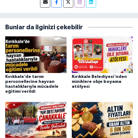
2026 yılları arasında Demirören Haber Ajansı
(DHA) Kırıkkale Muhabiri olarak görev yapan
Burak Can, meslek hayatına 2026 yılından
itibaren Anadolu Ajansı (AA) Kırıkkale Muhabiri
Bunlar da ilginizi çekebilir
olarak sürdürmektedir.
Kırıkkale’de tarım
Kırıkkale Belediyesi'nden
personellerine hayvan
miniklere obje boyama
hastalıklarıyla mücadele
atölyesi
eğitimi verildi