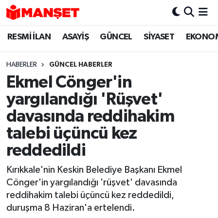
RESMİ İLAN
ASAYİŞ
GÜNCEL
SİYASET
EKONO
Hava Durumu
Trafik Durumu
HABERLER
GÜNCEL HABERLER
Ekmel Cönger'in
Süper Lig Puan Durumu ve Fikstür
yargılandığı 'Rüşvet'
Tüm Manşetler
davasında reddihakim
talebi üçüncü kez
Son Dakika Haberleri
reddedildi
Haber Arşivi
Kırıkkale'nin Keskin Belediye Başkanı Ekmel
Cönger'in yargılandığı 'rüşvet' davasında
reddihakim talebi üçüncü kez reddedildi,
duruşma 8 Haziran'a ertelendi.