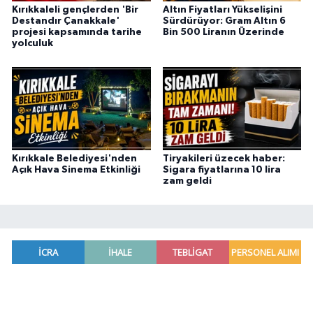
Kırıkkaleli gençlerden 'Bir
Altın Fiyatları Yükselişini
Destandır Çanakkale'
Sürdürüyor: Gram Altın 6
projesi kapsamında tarihe
Bin 500 Liranın Üzerinde
yolculuk
Kırıkkale Belediyesi'nden
Tiryakileri üzecek haber:
Açık Hava Sinema Etkinliği
Sigara fiyatlarına 10 lira
zam geldi