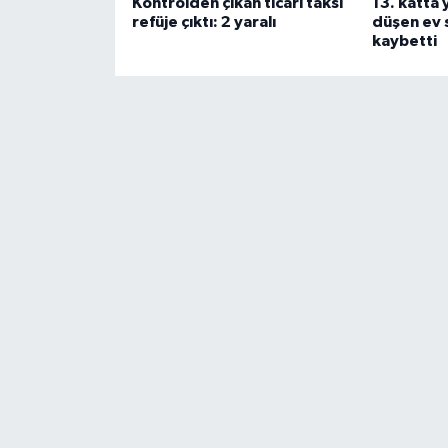
Kontrolden çıkan ticari taksi
13. katta
refüje çıktı: 2 yaralı
düşen ev s
kaybetti