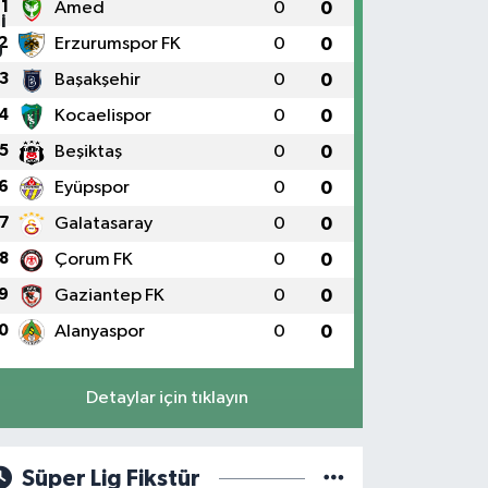
1
Amed
0
0
2
Erzurumspor FK
0
0
3
Başakşehir
0
0
4
Kocaelispor
0
0
5
Beşiktaş
0
0
6
Eyüpspor
0
0
7
Galatasaray
0
0
8
Çorum FK
0
0
9
Gaziantep FK
0
0
0
Alanyaspor
0
0
Detaylar için tıklayın
Süper Lig Fikstür