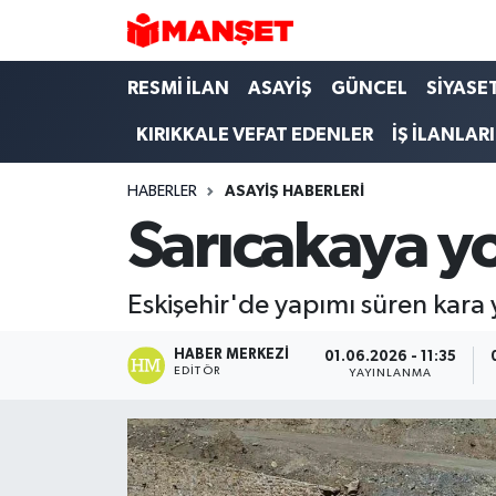
Hava Durumu
RESMİ İLAN
ASAYİŞ
GÜNCEL
SİYASE
KIRIKKALE VEFAT EDENLER
İŞ İLANLARI
Trafik Durumu
HABERLER
ASAYİŞ HABERLERİ
Süper Lig Puan Durumu ve Fikstür
Sarıcakaya yo
Tüm Manşetler
Eskişehir'de yapımı süren kara y
Son Dakika Haberleri
HABER MERKEZI
01.06.2026 - 11:35
Haber Arşivi
EDITÖR
YAYINLANMA