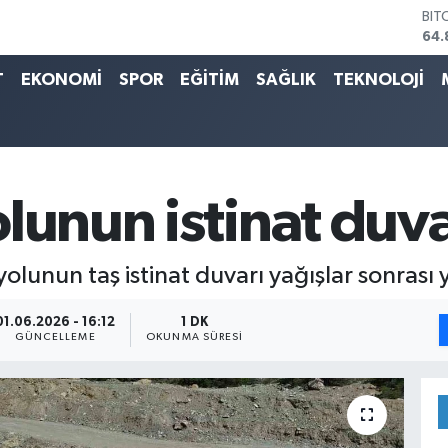
DO
47,
EU
T
EKONOMİ
SPOR
EĞİTİM
SAĞLIK
TEKNOLOJİ
55,
STE
64,
GRA
666
BİS
13.
lunun istinat duvar
olunun taş istinat duvarı yağışlar sonrası yı
01.06.2026 - 16:12
1 DK
GÜNCELLEME
OKUNMA SÜRESI