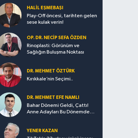
HALIL EŞMEBAŞI
Play-Off öncesi, tarihten gelen
sese kulak verin!
OP. DR. NECIP SEFA ÖZDEN
Rinoplasti: Görünüm ve
Sağlığın Buluşma Noktası
DR. MEHMET ÖZTÜRK
Kırıkkale’nin Seçimi..
DR. MEHMET EFE NAMLI
Bahar Dönemi Geldi, Çattı!
Anne Adayları Bu Dönemde
Nelere Dikkat Etmeli?
YENER KAZAN