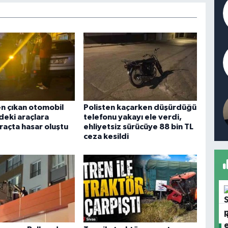
n çıkan otomobil
Polisten kaçarken düşürdüğü
deki araçlara
telefonu yakayı ele verdi,
araçta hasar oluştu
ehliyetsiz sürücüye 88 bin TL
ceza kesildi