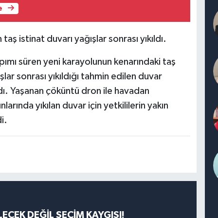
e
aş istinat duvarı yağışlar sonrası yıkıldı.
apımı süren yeni karayolunun kenarındaki taş
lar sonrası yıkıldığı tahmin edilen duvar
dı. Yaşanan çöküntü dron ile havadan
arında yıkılan duvar için yetkililerin yakın
i.
ECEK DEĞİL SEÇİM KAYGISI!