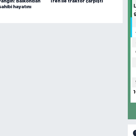
 yangın: Balkondan
Tren ile traktör çarpıştı
ahibi hayatını
1