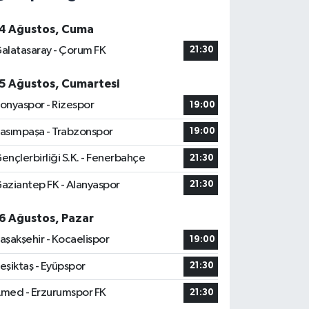
4 Ağustos, Cuma
alatasaray - Çorum FK
21:30
5 Ağustos, Cumartesi
onyaspor - Rizespor
19:00
asımpaşa - Trabzonspor
19:00
ençlerbirliği S.K. - Fenerbahçe
21:30
aziantep FK - Alanyaspor
21:30
6 Ağustos, Pazar
aşakşehir - Kocaelispor
19:00
eşiktaş - Eyüpspor
21:30
med - Erzurumspor FK
21:30