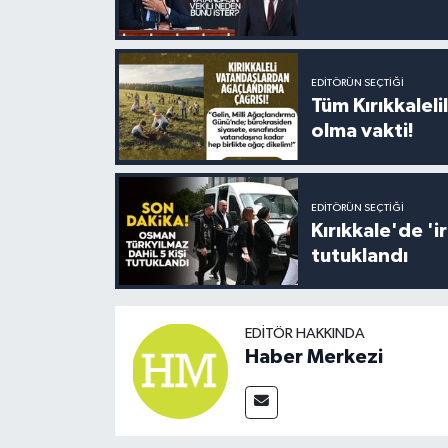
EDITÖRÜN SEÇTIĞI
Tüm Kırıkkalelil
olma vakti!
EDITÖRÜN SEÇTIĞI
Kırıkkale'de '
tutuklandı
EDITÖR HAKKINDA
Haber Merkezi