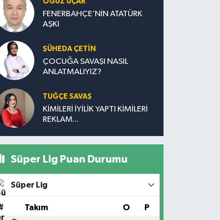
OĞUZ UÇAR
FENERBAHÇE’NİN ATATÜRK
AŞKI
ŞÜHEDA ÇETİN
ÇOCUĞA SAVAŞI NASIL
ANLATMALIYIZ?
TUĞÇE SAVAŞ
KİMİLERİ İYİLİK YAPTI KİMİLERİ
REKLAM...
Süper Lig Puan Durumu
Süper Lig
#
Takım
O
P