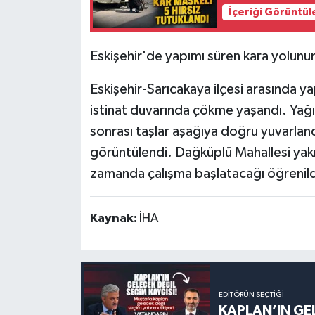
İçeriği Görüntül
Eskişehir'de yapımı süren kara yolunun t
Eskişehir-Sarıcakaya ilçesi arasında y
istinat duvarında çökme yaşandı. Yağış
sonrası taşlar aşağıya doğru yuvarlan
görüntülendi. Dağküplü Mahallesi yakınl
zamanda çalışma başlatacağı öğrenild
Kaynak:
İHA
EDITÖRÜN SEÇTIĞI
KAPLAN’IN GEL