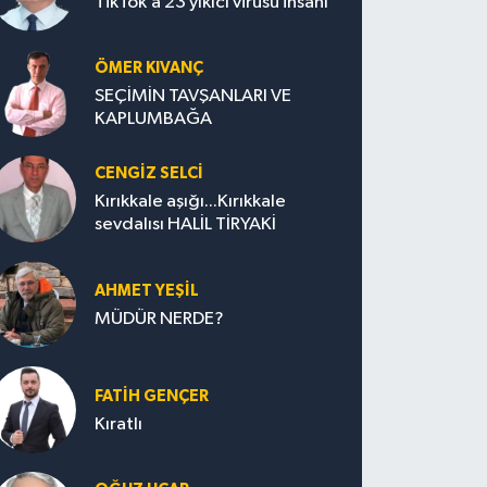
TikTok’a 23 yıkıcı virüsü insanı
ÖMER KIVANÇ
SEÇİMİN TAVŞANLARI VE
KAPLUMBAĞA
CENGİZ SELCİ
Kırıkkale aşığı...Kırıkkale
sevdalısı HALİL TİRYAKİ
AHMET YEŞİL
MÜDÜR NERDE?
FATIH GENÇER
Kıratlı