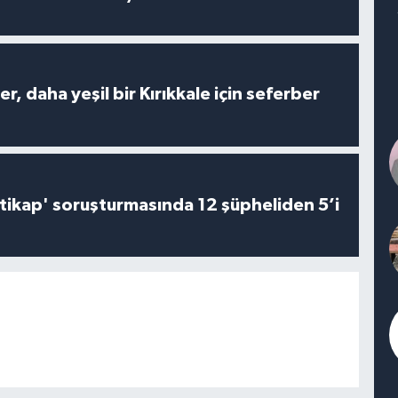
er, daha yeşil bir Kırıkkale için seferber
irtikap' soruşturmasında 12 şüpheliden 5’i