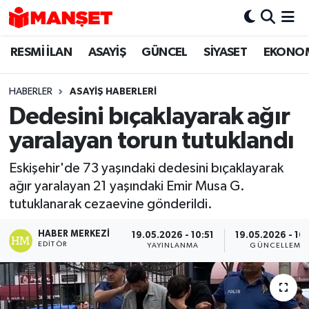
RESMİ İLAN
ASAYİŞ
GÜNCEL
SİYASET
EKONO
Hava Durumu
Trafik Durumu
HABERLER
ASAYİŞ HABERLERİ
Dedesini bıçaklayarak ağır
Süper Lig Puan Durumu ve Fikstür
yaralayan torun tutuklandı
Tüm Manşetler
Eskişehir'de 73 yaşındaki dedesini bıçaklayarak
ağır yaralayan 21 yaşındaki Emir Musa G.
Son Dakika Haberleri
tutuklanarak cezaevine gönderildi.
Haber Arşivi
HABER MERKEZI
19.05.2026 - 10:51
19.05.2026 - 16
EDITÖR
YAYINLANMA
GÜNCELLEME