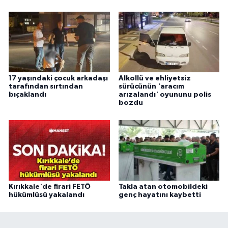
17 yaşındaki çocuk arkadaşı
Alkollü ve ehliyetsiz
tarafından sırtından
sürücünün 'aracım
bıçaklandı
arızalandı' oyununu polis
bozdu
Kırıkkale'de firari FETÖ
Takla atan otomobildeki
hükümlüsü yakalandı
genç hayatını kaybetti