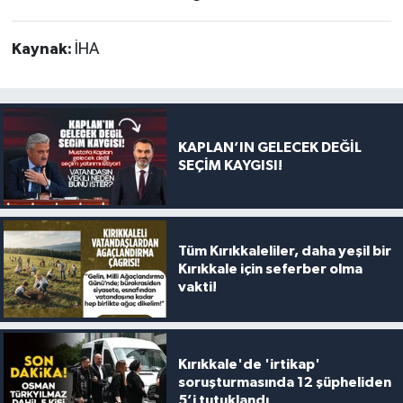
Kaynak:
İHA
KAPLAN’IN GELECEK DEĞİL
SEÇİM KAYGISI!
Tüm Kırıkkaleliler, daha yeşil bir
Kırıkkale için seferber olma
vakti!
Kırıkkale'de 'irtikap'
soruşturmasında 12 şüpheliden
5’i tutuklandı