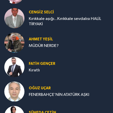
CENGİZ SELCİ
Kırıkkale aşığı...Kırıkkale sevdalısı HALİL
TİRYAKİ
AHMET YEŞİL
MÜDÜR NERDE?
FATIH GENÇER
Kıratlı
OĞUZ UÇAR
FENERBAHÇE’NİN ATATÜRK AŞKI
ŞÜHEDA ÇETİN