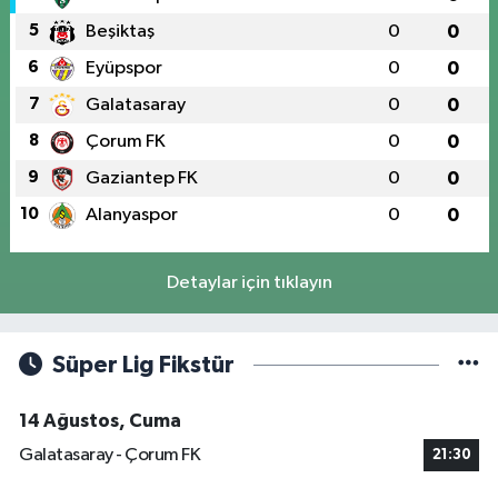
5
Beşiktaş
0
0
6
Eyüpspor
0
0
7
Galatasaray
0
0
8
Çorum FK
0
0
9
Gaziantep FK
0
0
10
Alanyaspor
0
0
Detaylar için tıklayın
Süper Lig Fikstür
14 Ağustos, Cuma
Galatasaray - Çorum FK
21:30