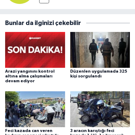
Bunlar da ilginizi çekebilir
Arazi yangınını kontrol
Düzenlen uygulamada 325
altına alma çalışmaları
kişi sorgulandı
devam ediyor
Feci kazada can veren
3 aracın karıştığı feci