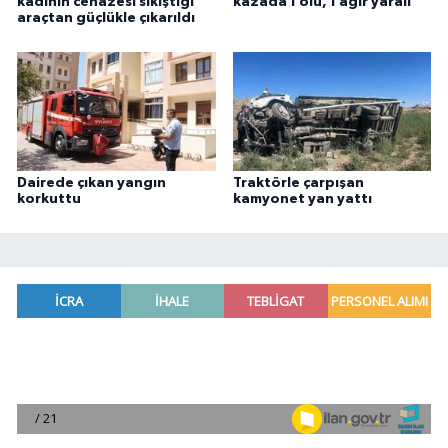
kadının cenazesi sıkıştığı
kazada 1 ölü, 1 ağır yaralı
araçtan güçlükle çıkarıldı
Dairede çıkan yangın
Traktörle çarpışan
korkuttu
kamyonet yan yattı