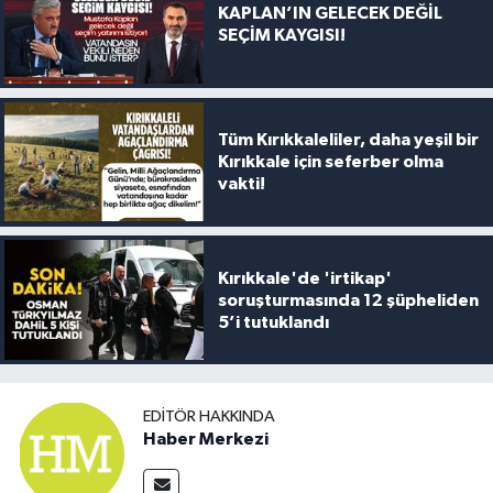
KAPLAN’IN GELECEK DEĞİL
SEÇİM KAYGISI!
Tüm Kırıkkaleliler, daha yeşil bir
Kırıkkale için seferber olma
vakti!
Kırıkkale'de 'irtikap'
soruşturmasında 12 şüpheliden
5’i tutuklandı
EDITÖR HAKKINDA
Haber Merkezi