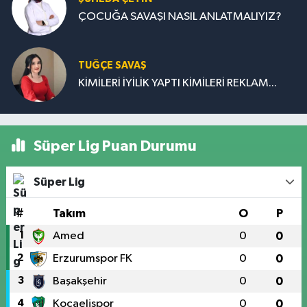
ÇOCUĞA SAVAŞI NASIL ANLATMALIYIZ?
TUĞÇE SAVAŞ
KİMİLERİ İYİLİK YAPTI KİMİLERİ REKLAM...
Süper Lig Puan Durumu
Süper Lig
#
Takım
O
P
1
Amed
0
0
2
Erzurumspor FK
0
0
3
Başakşehir
0
0
4
Kocaelispor
0
0