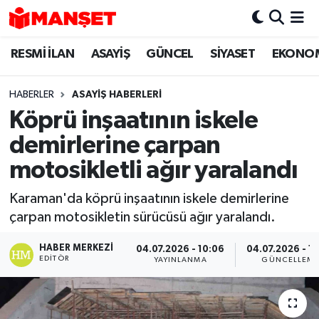
RESMİ İLAN
ASAYİŞ
GÜNCEL
SİYASET
EKONO
Hava Durumu
Trafik Durumu
HABERLER
ASAYİŞ HABERLERİ
Köprü inşaatının iskele
Süper Lig Puan Durumu ve Fikstür
demirlerine çarpan
Tüm Manşetler
motosikletli ağır yaralandı
Karaman'da köprü inşaatının iskele demirlerine
Son Dakika Haberleri
çarpan motosikletin sürücüsü ağır yaralandı.
Haber Arşivi
HABER MERKEZI
04.07.2026 - 10:06
04.07.2026 - 1
EDITÖR
YAYINLANMA
GÜNCELLEM