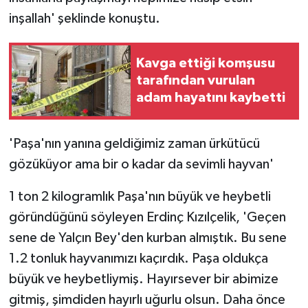
inşallah' şeklinde konuştu.
Kavga ettiği komşusu
tarafından vurulan
adam hayatını kaybetti
'Paşa'nın yanına geldiğimiz zaman ürkütücü
gözüküyor ama bir o kadar da sevimli hayvan'
1 ton 2 kilogramlık Paşa'nın büyük ve heybetli
göründüğünü söyleyen Erdinç Kızılçelik, 'Geçen
sene de Yalçın Bey'den kurban almıştık. Bu sene
1.2 tonluk hayvanımızı kaçırdık. Paşa oldukça
büyük ve heybetliymiş. Hayırsever bir abimize
gitmiş, şimdiden hayırlı uğurlu olsun. Daha önce