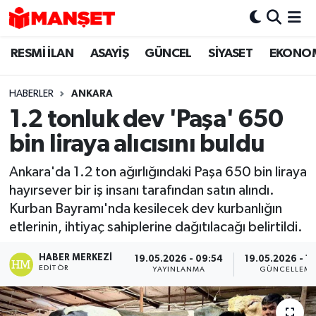
RESMİ İLAN
ASAYİŞ
GÜNCEL
SİYASET
EKONO
Hava Durumu
Trafik Durumu
HABERLER
ANKARA
1.2 tonluk dev 'Paşa' 650
Süper Lig Puan Durumu ve Fikstür
bin liraya alıcısını buldu
Tüm Manşetler
Ankara'da 1.2 ton ağırlığındaki Paşa 650 bin liraya
hayırsever bir iş insanı tarafından satın alındı.
Son Dakika Haberleri
Kurban Bayramı'nda kesilecek dev kurbanlığın
etlerinin, ihtiyaç sahiplerine dağıtılacağı belirtildi.
Haber Arşivi
HABER MERKEZI
19.05.2026 - 09:54
19.05.2026 - 1
EDITÖR
YAYINLANMA
GÜNCELLEM