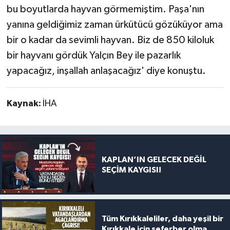
bu boyutlarda hayvan görmemiştim. Paşa'nın
yanına geldiğimiz zaman ürkütücü gözüküyor ama
bir o kadar da sevimli hayvan. Biz de 850 kiloluk
bir hayvanı gördük Yalçın Bey ile pazarlık
yapacağız, inşallah anlaşacağız' diye konuştu.
Kaynak:
İHA
KAPLAN’IN GELECEK DEĞİL
SEÇİM KAYGISI!
Tüm Kırıkkaleliler, daha yeşil bir
Kırıkkale için seferber olma