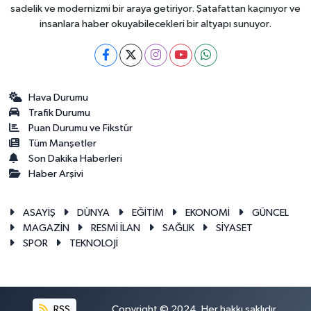
sadelik ve modernizmi bir araya getiriyor. Şatafattan kaçınıyor ve
insanlara haber okuyabilecekleri bir altyapı sunuyor.
Hava Durumu
Trafik Durumu
Puan Durumu ve Fikstür
Tüm Manşetler
Son Dakika Haberleri
Haber Arşivi
ASAYİŞ
DÜNYA
EĞİTİM
EKONOMİ
GÜNCEL
MAGAZİN
RESMİ İLAN
SAĞLIK
SİYASET
SPOR
TEKNOLOJİ
RSS
Copyright © 2024. Her hakkı saklıdır.