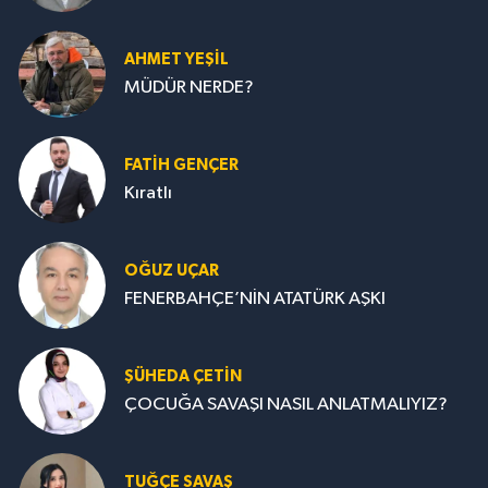
AHMET YEŞİL
MÜDÜR NERDE?
FATIH GENÇER
Kıratlı
OĞUZ UÇAR
FENERBAHÇE’NİN ATATÜRK AŞKI
ŞÜHEDA ÇETİN
ÇOCUĞA SAVAŞI NASIL ANLATMALIYIZ?
TUĞÇE SAVAŞ