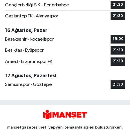
Gençlerbirliği S.K. - Fenerbahçe
21:30
Gaziantep FK - Alanyaspor
21:30
16 Ağustos, Pazar
Başakşehir - Kocaelispor
19:00
Beşiktaş - Eyüpspor
21:30
Amed - Erzurumspor FK
21:30
17 Ağustos, Pazartesi
Samsunspor - Göztepe
21:30
mansetgazetesi.net, yepyeni temasıyla sizleri buluştururken,