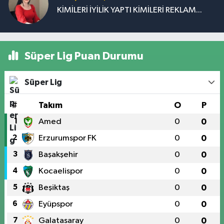
KİMİLERİ İYİLİK YAPTI KİMİLERİ REKLAM...
Süper Lig Puan Durumu
Süper Lig
#
Takım
O
P
1
Amed
0
0
2
Erzurumspor FK
0
0
3
Başakşehir
0
0
4
Kocaelispor
0
0
5
Beşiktaş
0
0
6
Eyüpspor
0
0
7
Galatasaray
0
0