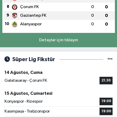
8
Çorum FK
0
0
9
Gaziantep FK
0
0
10
Alanyaspor
0
0
Detaylar için tıklayın
Süper Lig Fikstür
14 Ağustos, Cuma
Galatasaray - Çorum FK
21:30
15 Ağustos, Cumartesi
Konyaspor - Rizespor
19:00
Kasımpaşa - Trabzonspor
19:00