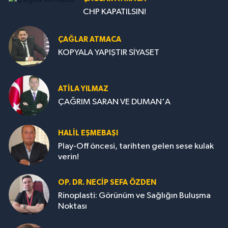
CHP KAPATILSIN!
ÇAĞLAR ATMACA
KOPYALA YAPIŞTIR SİYASET
ATILA YILMAZ
ÇAĞRIM SARAN VE DUMAN'A
HALIL EŞMEBAŞI
Play-Off öncesi, tarihten gelen sese kulak
verin!
OP. DR. NECIP SEFA ÖZDEN
Rinoplasti: Görünüm ve Sağlığın Buluşma
Noktası