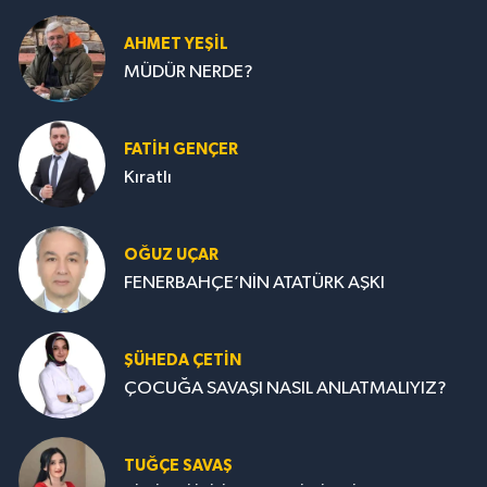
AHMET YEŞİL
MÜDÜR NERDE?
FATIH GENÇER
Kıratlı
OĞUZ UÇAR
FENERBAHÇE’NİN ATATÜRK AŞKI
ŞÜHEDA ÇETİN
ÇOCUĞA SAVAŞI NASIL ANLATMALIYIZ?
TUĞÇE SAVAŞ