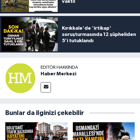
vakti!
Kırıkkale'de 'irtikap'
soruşturmasında 12 şüpheliden
5’i tutuklandı
EDITÖR HAKKINDA
Haber Merkezi
Bunlar da ilginizi çekebilir