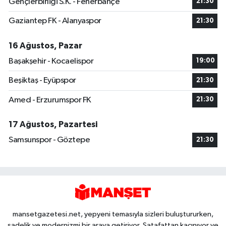
Gençlerbirliği S.K. - Fenerbahçe
21:30
Gaziantep FK - Alanyaspor
21:30
16 Ağustos, Pazar
Başakşehir - Kocaelispor
19:00
Beşiktaş - Eyüpspor
21:30
Amed - Erzurumspor FK
21:30
17 Ağustos, Pazartesi
Samsunspor - Göztepe
21:30
mansetgazetesi.net, yepyeni temasıyla sizleri buluştururken,
sadelik ve modernizmi bir araya getiriyor. Şatafattan kaçınıyor ve