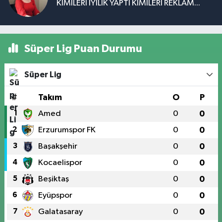
KİMİLERİ İYİLİK YAPTI KİMİLERİ REKLAM...
Süper Lig Puan Durumu
Süper Lig
#
Takım
O
P
1
Amed
0
0
2
Erzurumspor FK
0
0
3
Başakşehir
0
0
4
Kocaelispor
0
0
5
Beşiktaş
0
0
6
Eyüpspor
0
0
7
Galatasaray
0
0