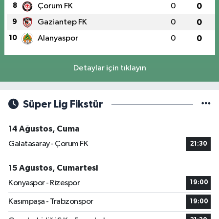
8
Çorum FK
0
0
9
Gaziantep FK
0
0
10
Alanyaspor
0
0
Detaylar için tıklayın
Süper Lig Fikstür
14 Ağustos, Cuma
Galatasaray - Çorum FK
21:30
15 Ağustos, Cumartesi
Konyaspor - Rizespor
19:00
Kasımpaşa - Trabzonspor
19:00