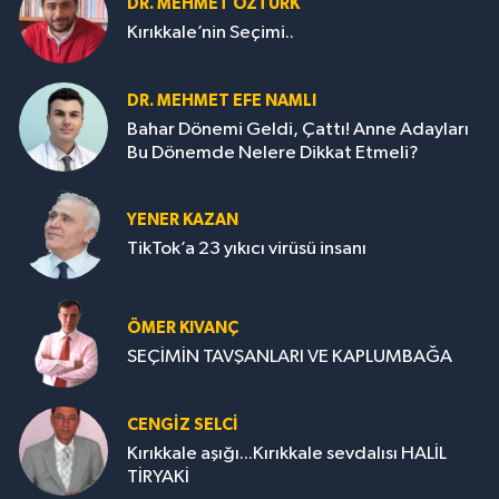
DR. MEHMET ÖZTÜRK
Kırıkkale’nin Seçimi..
DR. MEHMET EFE NAMLI
Bahar Dönemi Geldi, Çattı! Anne Adayları
Bu Dönemde Nelere Dikkat Etmeli?
YENER KAZAN
TikTok’a 23 yıkıcı virüsü insanı
ÖMER KIVANÇ
SEÇİMİN TAVŞANLARI VE KAPLUMBAĞA
CENGİZ SELCİ
Kırıkkale aşığı...Kırıkkale sevdalısı HALİL
TİRYAKİ