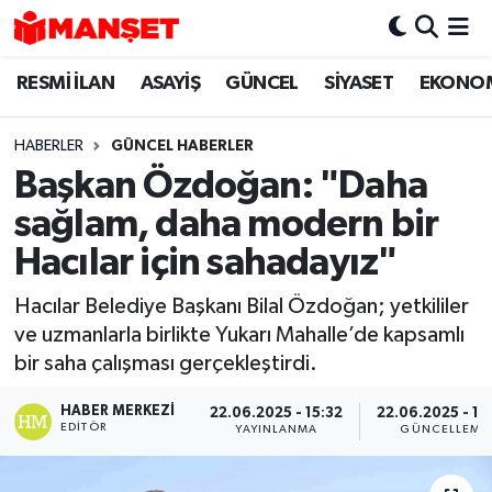
RESMİ İLAN
ASAYİŞ
GÜNCEL
SİYASET
EKONO
Hava Durumu
Trafik Durumu
HABERLER
GÜNCEL HABERLER
Başkan Özdoğan: "Daha
Süper Lig Puan Durumu ve Fikstür
sağlam, daha modern bir
Tüm Manşetler
Hacılar için sahadayız"
Hacılar Belediye Başkanı Bilal Özdoğan; yetkililer
Son Dakika Haberleri
ve uzmanlarla birlikte Yukarı Mahalle’de kapsamlı
bir saha çalışması gerçekleştirdi.
Haber Arşivi
HABER MERKEZI
22.06.2025 - 15:32
22.06.2025 - 16
EDITÖR
YAYINLANMA
GÜNCELLEME