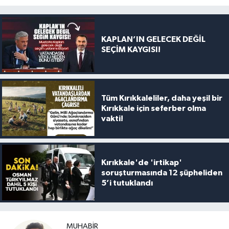
KAPLAN’IN GELECEK DEĞİL
SEÇİM KAYGISI!
Tüm Kırıkkaleliler, daha yeşil bir
Kırıkkale için seferber olma
vakti!
Kırıkkale'de 'irtikap'
soruşturmasında 12 şüpheliden
5’i tutuklandı
MUHABIR