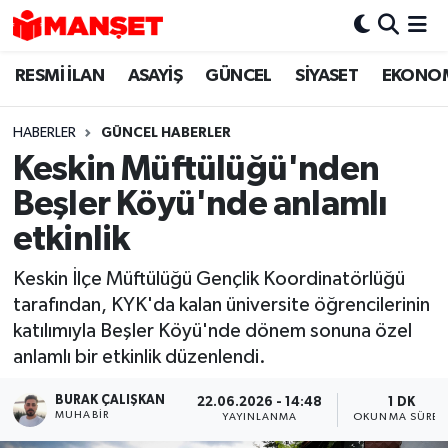
RESMİ İLAN
ASAYİŞ
GÜNCEL
SİYASET
EKONO
Hava Durumu
Trafik Durumu
HABERLER
GÜNCEL HABERLER
Keskin Müftülüğü'nden
Süper Lig Puan Durumu ve Fikstür
Beşler Köyü'nde anlamlı
Tüm Manşetler
etkinlik
Keskin İlçe Müftülüğü Gençlik Koordinatörlüğü
Son Dakika Haberleri
tarafından, KYK'da kalan üniversite öğrencilerinin
katılımıyla Beşler Köyü'nde dönem sonuna özel
Haber Arşivi
anlamlı bir etkinlik düzenlendi.
BURAK ÇALIŞKAN
22.06.2026 - 14:48
1 DK
MUHABIR
YAYINLANMA
OKUNMA SÜRES