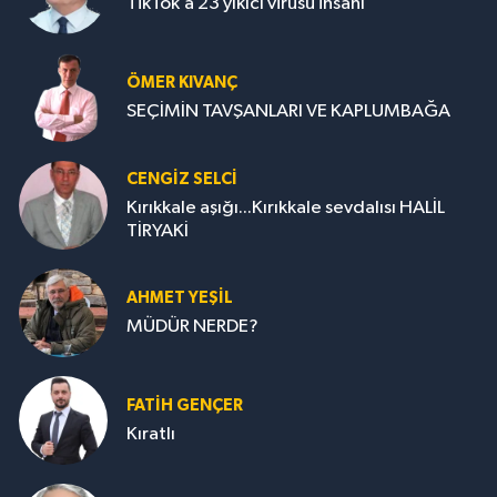
TikTok’a 23 yıkıcı virüsü insanı
ÖMER KIVANÇ
SEÇİMİN TAVŞANLARI VE KAPLUMBAĞA
CENGİZ SELCİ
Kırıkkale aşığı...Kırıkkale sevdalısı HALİL
TİRYAKİ
AHMET YEŞİL
MÜDÜR NERDE?
FATIH GENÇER
Kıratlı