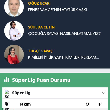
OĞUZ UÇAR
FENERBAHÇE’NİN ATATÜRK AŞKI
ŞÜHEDA ÇETİN
ÇOCUĞA SAVAŞI NASIL ANLATMALIYIZ?
TUĞÇE SAVAŞ
KİMİLERİ İYİLİK YAPTI KİMİLERİ REKLAM...
Süper Lig Puan Durumu
Süper Lig
#
Takım
O
P