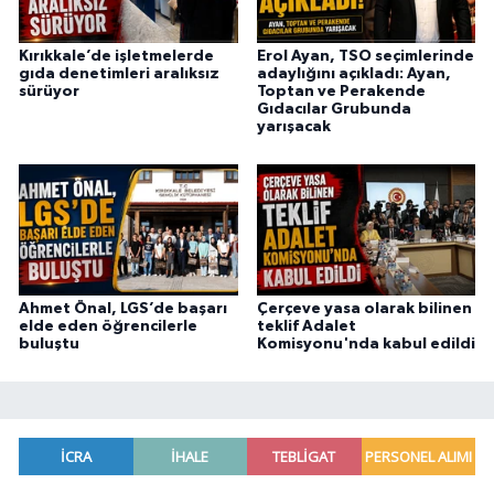
Kırıkkale’de işletmelerde
Erol Ayan, TSO seçimlerinde
gıda denetimleri aralıksız
adaylığını açıkladı: Ayan,
sürüyor
Toptan ve Perakende
Gıdacılar Grubunda
yarışacak
Ahmet Önal, LGS’de başarı
Çerçeve yasa olarak bilinen
elde eden öğrencilerle
teklif Adalet
buluştu
Komisyonu'nda kabul edildi