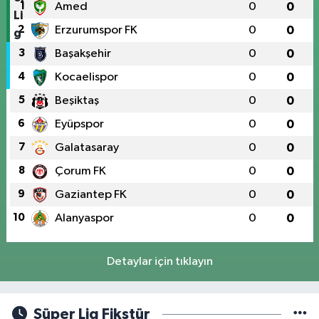
1
Amed
0
0
2
Erzurumspor FK
0
0
3
Başakşehir
0
0
4
Kocaelispor
0
0
5
Beşiktaş
0
0
6
Eyüpspor
0
0
7
Galatasaray
0
0
8
Çorum FK
0
0
9
Gaziantep FK
0
0
10
Alanyaspor
0
0
Detaylar için tıklayın
Süper Lig Fikstür