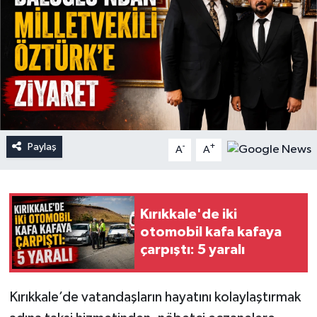
Paylaş
-
+
A
A
Kırıkkale'de iki
otomobil kafa kafaya
çarpıştı: 5 yaralı
Kırıkkale’de vatandaşların hayatını kolaylaştırmak