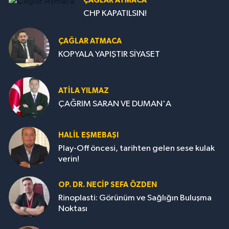
ÇAĞLAR ATMACA
CHP KAPATILSIN!
ÇAĞLAR ATMACA
KOPYALA YAPIŞTIR SİYASET
ATILA YILMAZ
ÇAĞRIM SARAN VE DUMAN'A
HALIL EŞMEBAŞI
Play-Off öncesi, tarihten gelen sese kulak
verin!
OP. DR. NECIP SEFA ÖZDEN
Rinoplasti: Görünüm ve Sağlığın Buluşma
Noktası