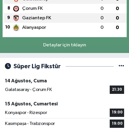
8
Çorum FK
0
0
9
Gaziantep FK
0
0
10
Alanyaspor
0
0
Detaylar için tıklayın
Süper Lig Fikstür
14 Ağustos, Cuma
Galatasaray - Çorum FK
21:30
15 Ağustos, Cumartesi
Konyaspor - Rizespor
19:00
Kasımpaşa - Trabzonspor
19:00