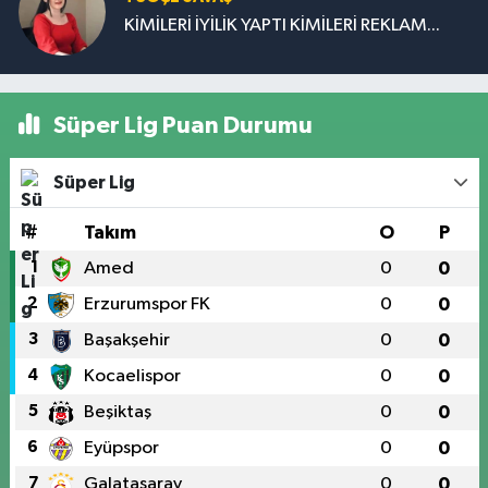
KİMİLERİ İYİLİK YAPTI KİMİLERİ REKLAM...
Süper Lig Puan Durumu
Süper Lig
#
Takım
O
P
1
Amed
0
0
2
Erzurumspor FK
0
0
3
Başakşehir
0
0
4
Kocaelispor
0
0
5
Beşiktaş
0
0
6
Eyüpspor
0
0
7
Galatasaray
0
0