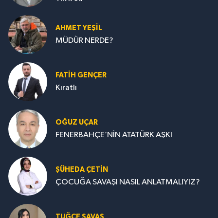
AHMET YEŞİL
MÜDÜR NERDE?
FATIH GENÇER
Kıratlı
OĞUZ UÇAR
FENERBAHÇE’NİN ATATÜRK AŞKI
ŞÜHEDA ÇETİN
ÇOCUĞA SAVAŞI NASIL ANLATMALIYIZ?
TUĞÇE SAVAŞ