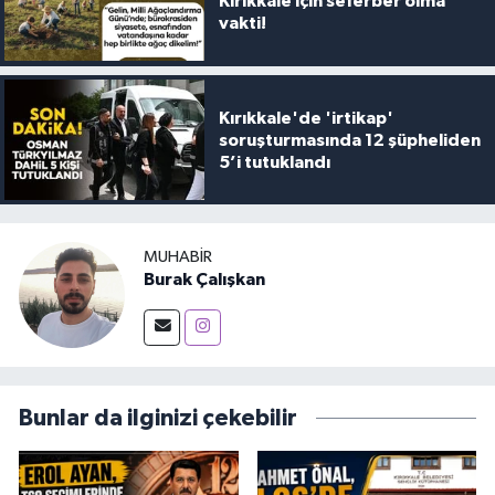
Kırıkkale için seferber olma
vakti!
Kırıkkale'de 'irtikap'
soruşturmasında 12 şüpheliden
5’i tutuklandı
MUHABIR
Burak Çalışkan
Bunlar da ilginizi çekebilir