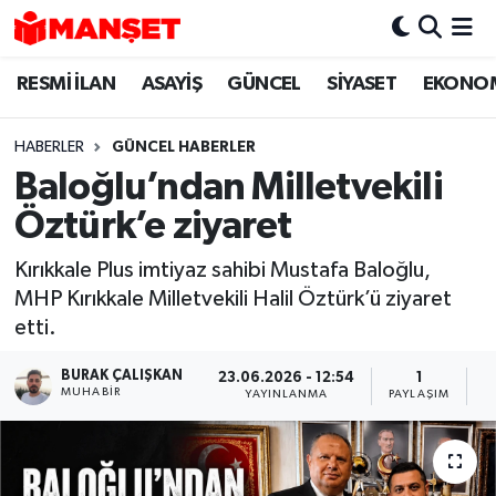
RESMİ İLAN
ASAYİŞ
GÜNCEL
SİYASET
EKONO
Hava Durumu
Trafik Durumu
HABERLER
GÜNCEL HABERLER
Baloğlu’ndan Milletvekili
Süper Lig Puan Durumu ve Fikstür
Öztürk’e ziyaret
Tüm Manşetler
Kırıkkale Plus imtiyaz sahibi Mustafa Baloğlu,
MHP Kırıkkale Milletvekili Halil Öztürk’ü ziyaret
Son Dakika Haberleri
etti.
Haber Arşivi
BURAK ÇALIŞKAN
23.06.2026 - 12:54
1
MUHABIR
YAYINLANMA
PAYLAŞIM
O