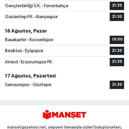
Gençlerbirliği S.K. - Fenerbahçe
21:30
Gaziantep FK - Alanyaspor
21:30
16 Ağustos, Pazar
Başakşehir - Kocaelispor
19:00
Beşiktaş - Eyüpspor
21:30
Amed - Erzurumspor FK
21:30
17 Ağustos, Pazartesi
Samsunspor - Göztepe
21:30
mansetgazetesi.net, yepyeni temasıyla sizleri buluştururken,