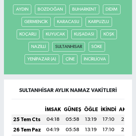
AYDIN
BOZDOĞAN
BUHARKENT
DİDİM
GERMENCİK
KARACASU
KARPUZLU
KOÇARLI
KUYUCAK
KUŞADASI
KÖŞK
NAZİLLİ
SULTANHİSAR
SÖKE
YENİPAZAR (A)
ÇİNE
İNCİRLİOVA
SULTANHİSAR AYLIK NAMAZ VAKITLERI
İMSAK
GÜNEŞ
ÖĞLE
İKINDI
AKŞA
25 Tem Cts
04:18
05:58
13:19
17:10
20:30
26 Tem Paz
04:19
05:58
13:19
17:10
20:30