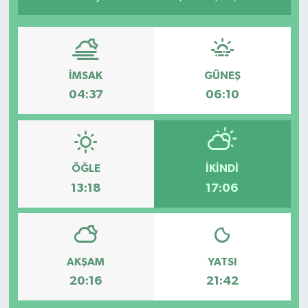
İMSAK
GÜNEŞ
04:37
06:10
ÖĞLE
İKINDI
13:18
17:06
AKŞAM
YATSI
20:16
21:42