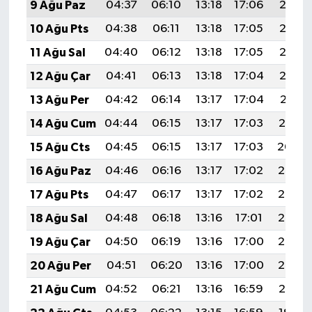
9 Ağu Paz
04:37
06:10
13:18
17:06
20:16
10 Ağu Pts
04:38
06:11
13:18
17:05
20:15
11 Ağu Sal
04:40
06:12
13:18
17:05
20:13
12 Ağu Çar
04:41
06:13
13:18
17:04
20:12
13 Ağu Per
04:42
06:14
13:17
17:04
20:11
14 Ağu Cum
04:44
06:15
13:17
17:03
20:10
15 Ağu Cts
04:45
06:15
13:17
17:03
20:09
16 Ağu Paz
04:46
06:16
13:17
17:02
20:07
17 Ağu Pts
04:47
06:17
13:17
17:02
20:06
18 Ağu Sal
04:48
06:18
13:16
17:01
20:05
19 Ağu Çar
04:50
06:19
13:16
17:00
20:03
20 Ağu Per
04:51
06:20
13:16
17:00
20:02
21 Ağu Cum
04:52
06:21
13:16
16:59
20:01