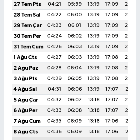
27 Tem Pts
04:21
05:59
13:19
17:09
20:29
28 Tem Sal
04:22
06:00
13:19
17:09
20:28
29 Tem Çar
04:23
06:01
13:19
17:09
20:27
30 Tem Per
04:24
06:02
13:19
17:09
20:26
31 Tem Cum
04:26
06:03
13:19
17:09
20:25
1 Ağu Cts
04:27
06:03
13:19
17:08
20:24
2 Ağu Paz
04:28
06:04
13:19
17:08
20:23
3 Ağu Pts
04:29
06:05
13:19
17:08
20:22
4 Ağu Sal
04:31
06:06
13:19
17:07
20:21
5 Ağu Çar
04:32
06:07
13:18
17:07
20:20
6 Ağu Per
04:33
06:08
13:18
17:07
20:19
7 Ağu Cum
04:35
06:09
13:18
17:06
20:18
8 Ağu Cts
04:36
06:09
13:18
17:06
20:17