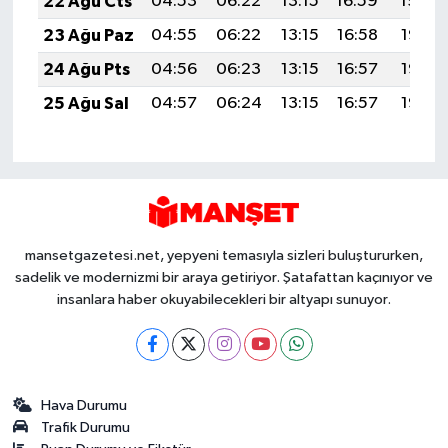
22 Ağu Cts
04:53
06:22
13:15
16:59
19:59
23 Ağu Paz
04:55
06:22
13:15
16:58
19:58
24 Ağu Pts
04:56
06:23
13:15
16:57
19:57
25 Ağu Sal
04:57
06:24
13:15
16:57
19:55
mansetgazetesi.net, yepyeni temasıyla sizleri buluştururken,
sadelik ve modernizmi bir araya getiriyor. Şatafattan kaçınıyor ve
insanlara haber okuyabilecekleri bir altyapı sunuyor.
Hava Durumu
Trafik Durumu