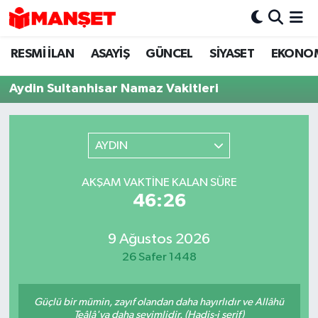
RESMİ İLAN
ASAYİŞ
GÜNCEL
SİYASET
EKONO
Hava Durumu
Aydin Sultanhisar Namaz Vakitleri
Trafik Durumu
Süper Lig Puan Durumu ve Fikstür
AYDIN
Tüm Manşetler
AKŞAM VAKTINE KALAN SÜRE
46:26
Son Dakika Haberleri
Haber Arşivi
9 Ağustos 2026
26 Safer 1448
Güçlü bir mümin, zayıf olandan daha hayırlıdır ve Allâhü
Teâlâ'ya daha sevimlidir. (Hadis-i şerif)