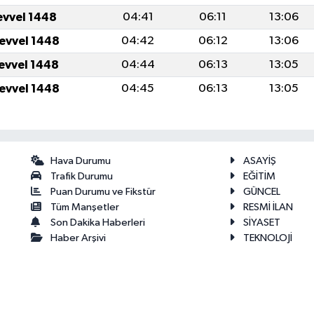
evvel 1448
04:41
06:11
13:06
levvel 1448
04:42
06:12
13:06
levvel 1448
04:44
06:13
13:05
levvel 1448
04:45
06:13
13:05
Hava Durumu
ASAYİŞ
Trafik Durumu
EĞİTİM
Puan Durumu ve Fikstür
GÜNCEL
Tüm Manşetler
RESMİ İLAN
Son Dakika Haberleri
SİYASET
Haber Arşivi
TEKNOLOJİ