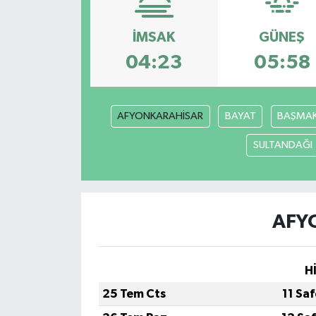
İMSAK
GÜNEŞ
04:23
05:58
AFYONKARAHİSAR
BAYAT
BAŞMAK
SULTANDAĞI
AFY
H
25 Tem Cts
11 Sa