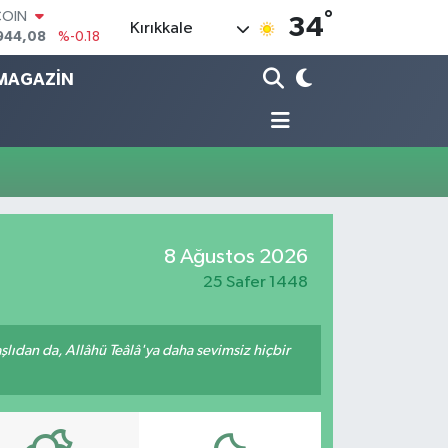
°
COIN
34
Kırıkkale
944,08
%-0.18
LAR
7436
%0.18
MAGAZİN
RO
2510
%0.32
RLİN
4811
%0.38
M ALTIN
0.55
%0.03
T100
779
%-14
8 Ağustos 2026
25 Safer 1448
ıdan da, Allâhü Teâlâ'ya daha sevimsiz hiçbir