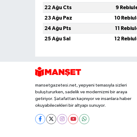
22 Ağu Cts
9 Rebiul
23 Ağu Paz
10 Rebiu
24 Ağu Pts
11 Rebiu
25 Ağu Sal
12 Rebiu
mansetgazetesi.net, yepyeni temasıyla sizleri
buluştururken, sadelik ve modernizmi bir araya
getiriyor. Şatafattan kaçınıyor ve insanlara haber
okuyabilecekleri bir altyapı sunuyor.