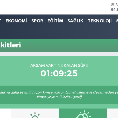
BIT
64.
DO
47,
T
EKONOMİ
SPOR
EĞİTİM
SAĞLIK
TEKNOLOJİ
EU
55,
STE
64,
itleri
GRA
666
BİS
13.
AKŞAM VAKTINE KALAN SÜRE
01:09:25
lâ'ya daha sevimli hiçbir kimse yoktur. Günah işlemeye devam eden yaşl
kimse yoktur. (Hadis-i şerif)