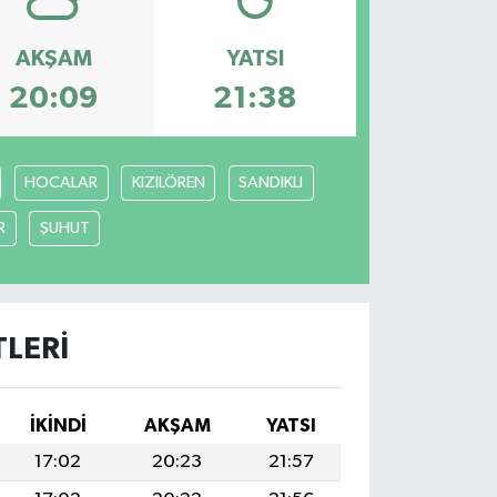
AKŞAM
YATSI
20:09
21:38
HOCALAR
KIZILÖREN
SANDIKLI
R
ŞUHUT
LERI
İKINDI
AKŞAM
YATSI
17:02
20:23
21:57