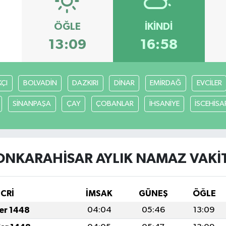
ÖĞLE
İKINDI
13:09
16:58
ÇI
BOLVADİN
DAZKIRI
DİNAR
EMİRDAĞ
EVCİLER
SİNANPAŞA
ÇAY
ÇOBANLAR
İHSANİYE
İSCEHİSA
ONKARAHİSAR AYLIK NAMAZ VAKIT
İCRİ
İMSAK
GÜNEŞ
ÖĞLE
fer 1448
04:04
05:46
13:09