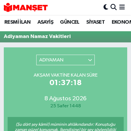
RESMİ İLAN
ASAYİŞ
GÜNCEL
SİYASET
EKONO
Hava Durumu
Adiyaman Namaz Vakitleri
Trafik Durumu
Süper Lig Puan Durumu ve Fikstür
ADIYAMAN
Tüm Manşetler
AKŞAM VAKTINE KALAN SÜRE
01:37:18
Son Dakika Haberleri
Haber Arşivi
8 Ağustos 2026
25 Safer 1448
(Şu dört şey kâmil) müminin ahlâkındandır: Konuştuğu
zaman güzel konuşmak, (kendisine) bir şey söylenildiği