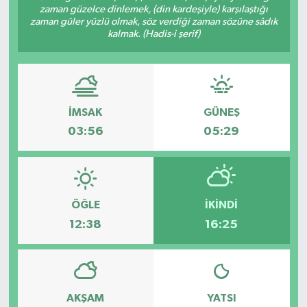
zaman güzelce dinlemek, (din kardeşiyle) karşılaştığı
zaman güler yüzlü olmak, söz verdiği zaman sözüne sâdık
kalmak. (Hadis-i şerif)
İMSAK
GÜNEŞ
03:56
05:29
ÖĞLE
İKINDI
12:38
16:25
AKŞAM
YATSI