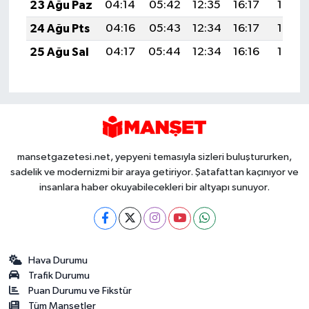
23 Ağu Paz
04:14
05:42
12:35
16:17
19:17
24 Ağu Pts
04:16
05:43
12:34
16:17
19:16
25 Ağu Sal
04:17
05:44
12:34
16:16
19:15
mansetgazetesi.net, yepyeni temasıyla sizleri buluştururken,
sadelik ve modernizmi bir araya getiriyor. Şatafattan kaçınıyor ve
insanlara haber okuyabilecekleri bir altyapı sunuyor.
Hava Durumu
Trafik Durumu
Puan Durumu ve Fikstür
Tüm Manşetler