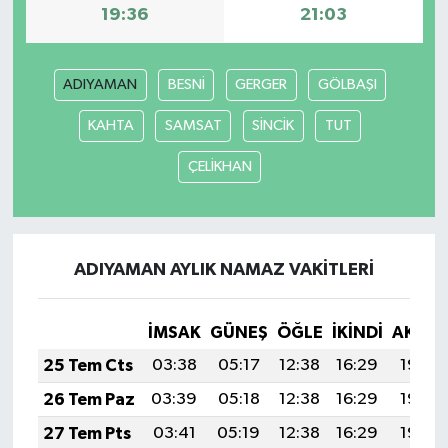
19:36
21:03
ADIYAMAN
BESNİ
GERGER
GÖLBAŞI
KAHTA
SAMSAT
SİNCİK
TUT
ÇELİKHAN
ADIYAMAN AYLIK NAMAZ VAKITLERI
İMSAK
GÜNEŞ
ÖĞLE
İKINDI
AKŞA
25 Tem Cts
03:38
05:17
12:38
16:29
19:50
26 Tem Paz
03:39
05:18
12:38
16:29
19:49
27 Tem Pts
03:41
05:19
12:38
16:29
19:48