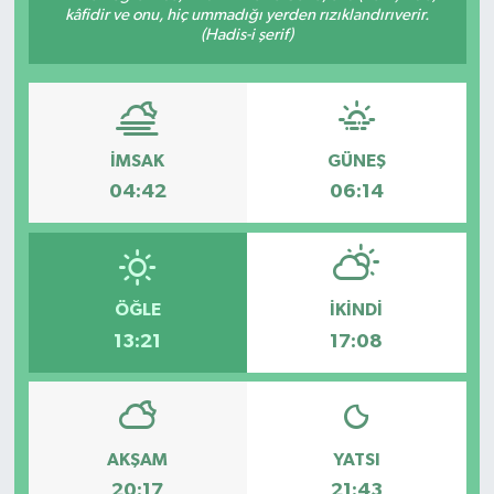
kâfidir ve onu, hiç ummadığı yerden rızıklandırıverir.
(Hadis-i şerif)
İMSAK
GÜNEŞ
04:42
06:14
ÖĞLE
İKINDI
13:21
17:08
AKŞAM
YATSI
20:17
21:43