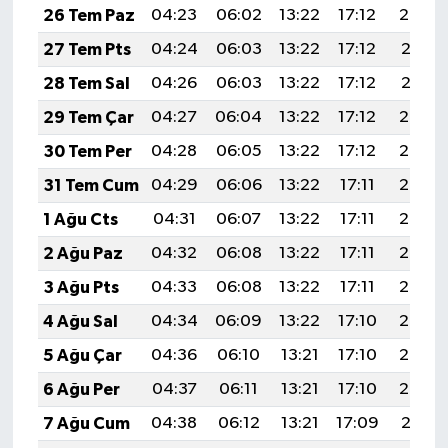
26 Tem Paz
04:23
06:02
13:22
17:12
20:32
27 Tem Pts
04:24
06:03
13:22
17:12
20:31
28 Tem Sal
04:26
06:03
13:22
17:12
20:31
29 Tem Çar
04:27
06:04
13:22
17:12
20:30
30 Tem Per
04:28
06:05
13:22
17:12
20:29
31 Tem Cum
04:29
06:06
13:22
17:11
20:28
1 Ağu Cts
04:31
06:07
13:22
17:11
20:27
2 Ağu Paz
04:32
06:08
13:22
17:11
20:26
3 Ağu Pts
04:33
06:08
13:22
17:11
20:25
4 Ağu Sal
04:34
06:09
13:22
17:10
20:24
5 Ağu Çar
04:36
06:10
13:21
17:10
20:23
6 Ağu Per
04:37
06:11
13:21
17:10
20:22
7 Ağu Cum
04:38
06:12
13:21
17:09
20:21