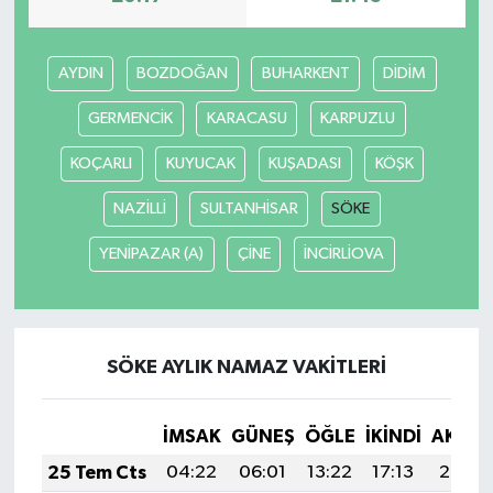
AYDIN
BOZDOĞAN
BUHARKENT
DİDİM
GERMENCİK
KARACASU
KARPUZLU
KOÇARLI
KUYUCAK
KUŞADASI
KÖŞK
NAZİLLİ
SULTANHİSAR
SÖKE
YENİPAZAR (A)
ÇİNE
İNCİRLİOVA
SÖKE AYLIK NAMAZ VAKITLERI
İMSAK
GÜNEŞ
ÖĞLE
İKINDI
AKŞA
25 Tem Cts
04:22
06:01
13:22
17:13
20:33