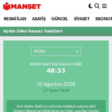
RESMİ İLAN
ASAYİŞ
GÜNCEL
SİYASET
EKONO
Hava Durumu
Aydin Söke Namaz Vakitleri
Trafik Durumu
Süper Lig Puan Durumu ve Fikstür
AYDIN
Tüm Manşetler
İKINDI VAKTINE KALAN SÜRE
48:33
Son Dakika Haberleri
Haber Arşivi
10 Ağustos 2026
27 Safer 1448
Kim Allâhü Teâlâ'nın dininde tefakkuh ederse (dînî
ilimleri öğrenirse) Allah Azze ve Celle, ona (her işinde)