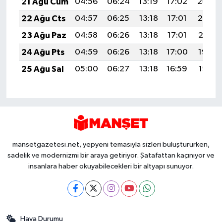
21 Ağu Cum
04:56
06:24
13:19
17:02
20:04
22 Ağu Cts
04:57
06:25
13:18
17:01
20:02
23 Ağu Paz
04:58
06:26
13:18
17:01
20:01
24 Ağu Pts
04:59
06:26
13:18
17:00
19:59
25 Ağu Sal
05:00
06:27
13:18
16:59
19:58
mansetgazetesi.net, yepyeni temasıyla sizleri buluştururken,
sadelik ve modernizmi bir araya getiriyor. Şatafattan kaçınıyor ve
insanlara haber okuyabilecekleri bir altyapı sunuyor.
Hava Durumu