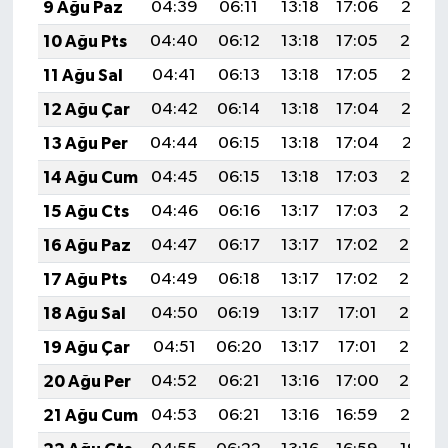
9 Ağu Paz
04:39
06:11
13:18
17:06
20:16
10 Ağu Pts
04:40
06:12
13:18
17:05
20:14
11 Ağu Sal
04:41
06:13
13:18
17:05
20:13
12 Ağu Çar
04:42
06:14
13:18
17:04
20:12
13 Ağu Per
04:44
06:15
13:18
17:04
20:11
14 Ağu Cum
04:45
06:15
13:18
17:03
20:10
15 Ağu Cts
04:46
06:16
13:17
17:03
20:08
16 Ağu Paz
04:47
06:17
13:17
17:02
20:07
17 Ağu Pts
04:49
06:18
13:17
17:02
20:06
18 Ağu Sal
04:50
06:19
13:17
17:01
20:05
19 Ağu Çar
04:51
06:20
13:17
17:01
20:03
20 Ağu Per
04:52
06:21
13:16
17:00
20:02
21 Ağu Cum
04:53
06:21
13:16
16:59
20:01