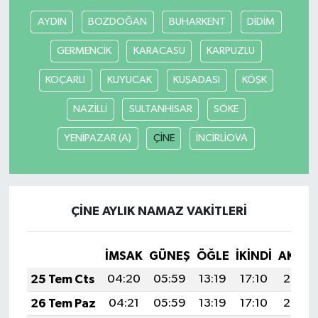
AYDIN
BOZDOĞAN
BUHARKENT
DİDİM
GERMENCİK
KARACASU
KARPUZLU
KOÇARLI
KUYUCAK
KUŞADASI
KÖŞK
NAZİLLİ
SULTANHİSAR
SÖKE
YENİPAZAR (A)
ÇİNE
İNCİRLİOVA
ÇİNE AYLIK NAMAZ VAKITLERI
İMSAK
GÜNEŞ
ÖĞLE
İKINDI
AKŞA
25 Tem Cts
04:20
05:59
13:19
17:10
20:30
26 Tem Paz
04:21
05:59
13:19
17:10
20:29