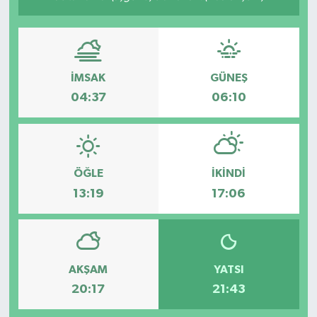
İMSAK
GÜNEŞ
04:37
06:10
ÖĞLE
İKINDI
13:19
17:06
AKŞAM
YATSI
20:17
21:43