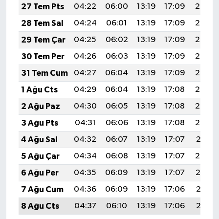
27 Tem Pts
04:22
06:00
13:19
17:09
20:28
28 Tem Sal
04:24
06:01
13:19
17:09
20:28
29 Tem Çar
04:25
06:02
13:19
17:09
20:27
30 Tem Per
04:26
06:03
13:19
17:09
20:26
31 Tem Cum
04:27
06:04
13:19
17:09
20:25
1 Ağu Cts
04:29
06:04
13:19
17:08
20:24
2 Ağu Paz
04:30
06:05
13:19
17:08
20:23
3 Ağu Pts
04:31
06:06
13:19
17:08
20:22
4 Ağu Sal
04:32
06:07
13:19
17:07
20:21
5 Ağu Çar
04:34
06:08
13:19
17:07
20:20
6 Ağu Per
04:35
06:09
13:19
17:07
20:19
7 Ağu Cum
04:36
06:09
13:19
17:06
20:18
8 Ağu Cts
04:37
06:10
13:19
17:06
20:17