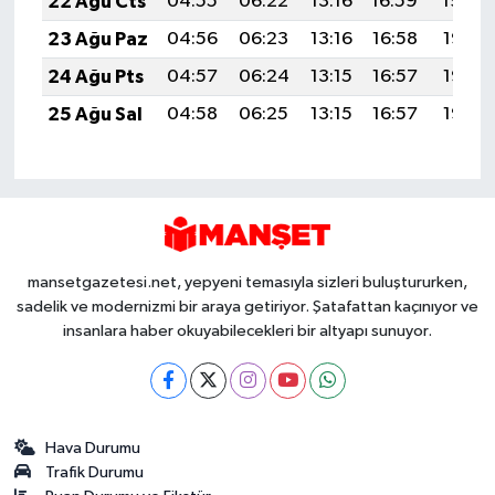
22 Ağu Cts
04:55
06:22
13:16
16:59
19:59
23 Ağu Paz
04:56
06:23
13:16
16:58
19:58
24 Ağu Pts
04:57
06:24
13:15
16:57
19:57
25 Ağu Sal
04:58
06:25
13:15
16:57
19:55
mansetgazetesi.net, yepyeni temasıyla sizleri buluştururken,
sadelik ve modernizmi bir araya getiriyor. Şatafattan kaçınıyor ve
insanlara haber okuyabilecekleri bir altyapı sunuyor.
Hava Durumu
Trafik Durumu