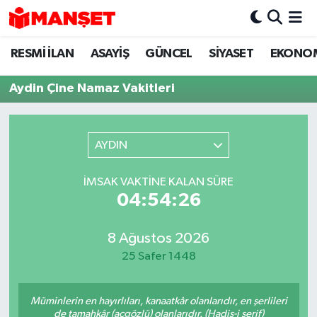
RESMİ İLAN
ASAYİŞ
GÜNCEL
SİYASET
EKONO
Hava Durumu
Aydin Çine Namaz Vakitleri
Trafik Durumu
Süper Lig Puan Durumu ve Fikstür
AYDIN
Tüm Manşetler
İMSAK VAKTINE KALAN SÜRE
04:54:26
Son Dakika Haberleri
Haber Arşivi
8 Ağustos 2026
25 Safer 1448
Müminlerin en hayırlıları, kanaatkâr olanlarıdır, en şerlileri
de tamahkâr (açgözlü) olanlarıdır. (Hadis-i şerif)